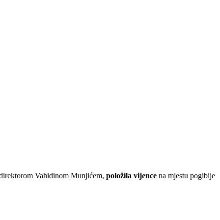
 i direktorom Vahidinom Munjićem,
položila vijence
na mjestu pogibije