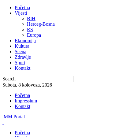
Početna
Vijesti
BIH
Herceg-Bosna
RS
Europa
Ekonomija
Kultura
Scena
Zdravlje
Sport
Kontakt
Search
Subota, 8 kolovoza, 2026
Početna
Impressium
Kontakt
MM Portal
Početna