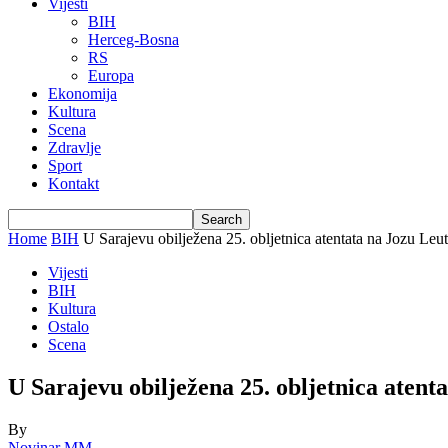
Vijesti
BIH
Herceg-Bosna
RS
Europa
Ekonomija
Kultura
Scena
Zdravlje
Sport
Kontakt
Home
BIH
U Sarajevu obilježena 25. obljetnica atentata na Jozu Leu
Vijesti
BIH
Kultura
Ostalo
Scena
U Sarajevu obilježena 25. obljetnica atent
By
Novinar MM