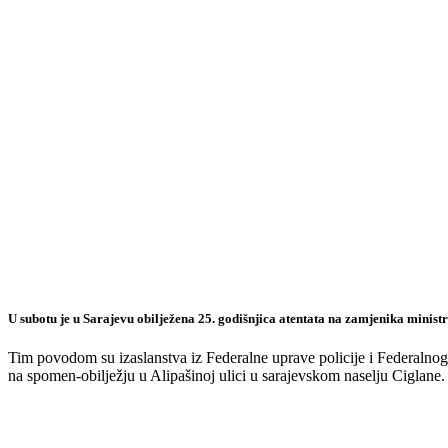
U subotu je u Sarajevu obilježena 25. godišnjica atentata na zamjenika minis
Tim povodom su izaslanstva iz Federalne uprave policije i Federaln
na spomen-obilježju u Alipašinoj ulici u sarajevskom naselju Ciglane.