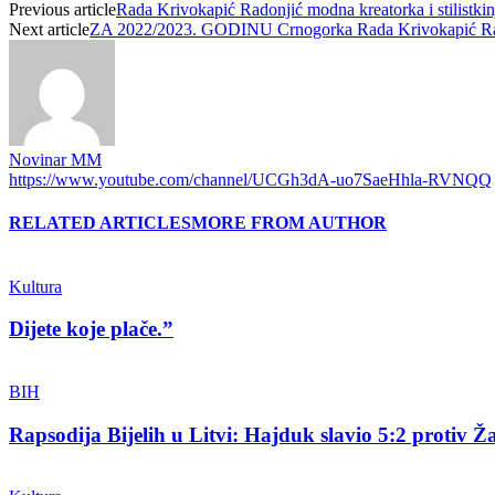
Previous article
Rada Krivokapić Radonjić modna kreatorka i stilistkin
Next article
ZA 2022/2023. GODINU Crnogorka Rada Krivokapić Radonj
Novinar MM
https://www.youtube.com/channel/UCGh3dA-uo7SaeHhla-RVNQQ
RELATED ARTICLES
MORE FROM AUTHOR
Kultura
Dijete koje plače.”
BIH
Rapsodija Bijelih u Litvi: Hajduk slavio 5:2 protiv Ža