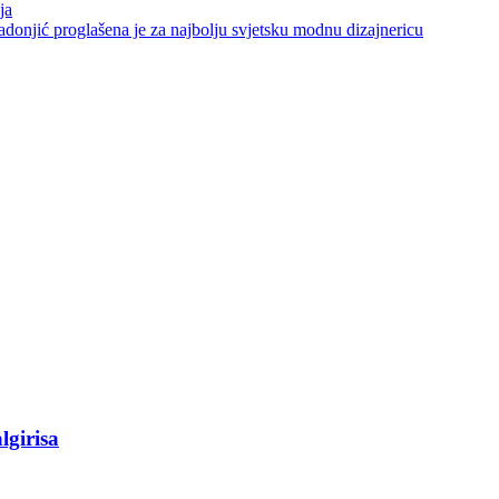
ja
ić proglašena je za najbolju svjetsku modnu dizajnericu
lgirisa