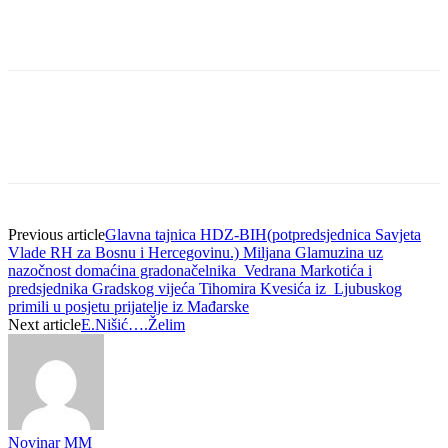
Previous article
Glavna tajnica HDZ-BIH(potpredsjednica Savjeta
Vlade RH za Bosnu i Hercegovinu.) Miljana Glamuzina uz
nazočnost domaćina gradonačelnika Vedrana Markotića i
predsjednika Gradskog vijeća Tihomira Kvesića iz Ljubuskog
primili u posjetu prijatelje iz Mađarske
Next article
E.Nišić….Želim
Novinar MM