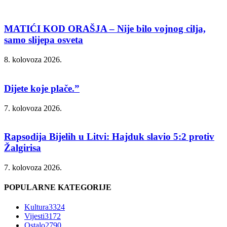
MATIĆI KOD ORAŠJA – Nije bilo vojnog cilja,
samo slijepa osveta
8. kolovoza 2026.
Dijete koje plače.”
7. kolovoza 2026.
Rapsodija Bijelih u Litvi: Hajduk slavio 5:2 protiv
Žalgirisa
7. kolovoza 2026.
POPULARNE KATEGORIJE
Kultura
3324
Vijesti
3172
Ostalo
2790