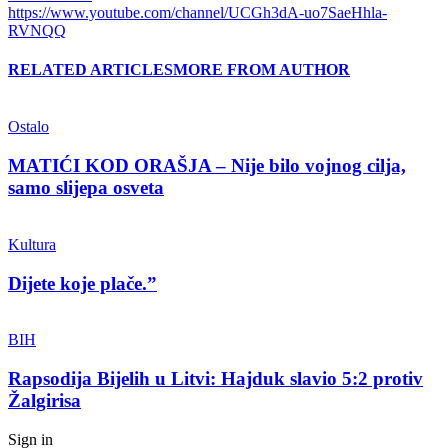
https://www.youtube.com/channel/UCGh3dA-uo7SaeHhla-
RVNQQ
RELATED ARTICLES
MORE FROM AUTHOR
Ostalo
MATIĆI KOD ORAŠJA – Nije bilo vojnog cilja,
samo slijepa osveta
Kultura
Dijete koje plače.”
BIH
Rapsodija Bijelih u Litvi: Hajduk slavio 5:2 protiv
Žalgirisa
Sign in