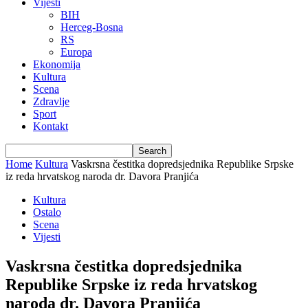
Vijesti
BIH
Herceg-Bosna
RS
Europa
Ekonomija
Kultura
Scena
Zdravlje
Sport
Kontakt
Home
Kultura
Vaskrsna čestitka dopredsjednika Republike Srpske
iz reda hrvatskog naroda dr. Davora Pranjića
Kultura
Ostalo
Scena
Vijesti
Vaskrsna čestitka dopredsjednika
Republike Srpske iz reda hrvatskog
naroda dr. Davora Pranjića