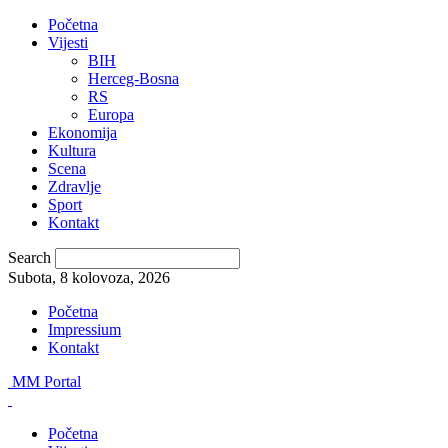
Početna
Vijesti
BIH
Herceg-Bosna
RS
Europa
Ekonomija
Kultura
Scena
Zdravlje
Sport
Kontakt
Search
Subota, 8 kolovoza, 2026
Početna
Impressium
Kontakt
MM Portal
Početna