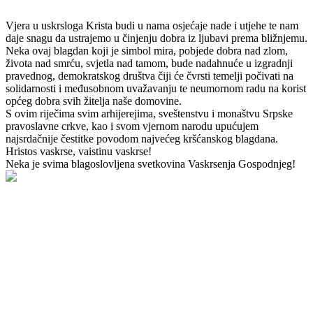
Vjera u uskrsloga Krista budi u nama osjećaje nade i utjehe te nam
daje snagu da ustrajemo u činjenju dobra iz ljubavi prema bližnjemu.
Neka ovaj blagdan koji je simbol mira, pobjede dobra nad zlom,
života nad smrću, svjetla nad tamom, bude nadahnuće u izgradnji
pravednog, demokratskog društva čiji će čvrsti temelji počivati na
solidarnosti i međusobnom uvažavanju te neumornom radu na korist
općeg dobra svih žitelja naše domovine.
S ovim riječima svim arhijerejima, sveštenstvu i monaštvu Srpske
pravoslavne crkve, kao i svom vjernom narodu upućujem
najsrdačnije čestitke povodom najvećeg kršćanskog blagdana.
Hristos vaskrse, vaistinu vaskrse!
Neka je svima blagoslovljena svetkovina Vaskrsenja Gospodnjeg!