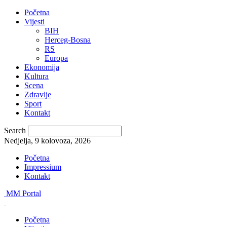
Početna
Vijesti
BIH
Herceg-Bosna
RS
Europa
Ekonomija
Kultura
Scena
Zdravlje
Sport
Kontakt
Search
Nedjelja, 9 kolovoza, 2026
Početna
Impressium
Kontakt
MM Portal
Početna