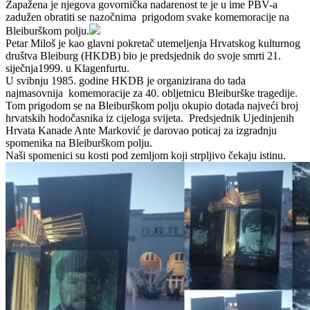
Zapažena je njegova govornička nadarenost te je u ime PBV-a
zadužen obratiti se nazočnima prigodom svake komemoracije na
Bleiburškom polju.
Petar Miloš je kao glavni pokretač utemeljenja Hrvatskog kulturnog
društva Bleiburg (HKDB) bio je predsjednik do svoje smrti 21.
siječnja1999. u Klagenfurtu.
U svibnju 1985. godine HKDB je organizirana do tada
najmasovnija komemoracije za 40. obljetnicu Bleiburške tragedije.
Tom prigodom se na Bleiburškom polju okupio dotada najveći broj
hrvatskih hodočasnika iz cijeloga svijeta. Predsjednik Ujedinjenih
Hrvata Kanade Ante Marković je darovao poticaj za izgradnju
spomenika na Bleiburškom polju.
Naši spomenici su kosti pod zemljom koji strpljivo čekaju istinu.