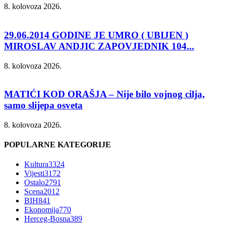
8. kolovoza 2026.
29.06.2014 GODINE JE UMRO ( UBIJEN )
MIROSLAV ANDJIC ZAPOVJEDNIK 104...
8. kolovoza 2026.
MATIĆI KOD ORAŠJA – Nije bilo vojnog cilja,
samo slijepa osveta
8. kolovoza 2026.
POPULARNE KATEGORIJE
Kultura
3324
Vijesti
3172
Ostalo
2791
Scena
2012
BIH
841
Ekonomija
770
Herceg-Bosna
389