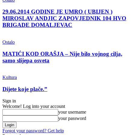
29.06.2014 GODINE JE UMRO ( UBIJEN )
MIROSLAV ANDJIC ZAPOVJEDNIK 104 HVO
BRIGADE DOMALJEVAC
Ostalo
MATIĆI KOD ORAŠJA – Nije bilo vojnog cilja,
samo slijepa osveta
Kultura
Dijete koje plače.”
Sign in
Welcome! Log into your account
your username
your password
Forgot your password? Get help