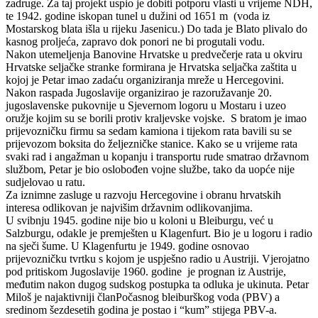
zadruge. Za taj projekt uspio je dobiti potporu vlasti u vrijeme NDH,
te 1942. godine iskopan tunel u dužini od 1651 m (voda iz
Mostarskog blata išla u rijeku Jasenicu.) Do tada je Blato plivalo do
kasnog proljeća, zapravo dok ponori ne bi progutali vodu.
Nakon utemeljenja Banovine Hrvatske u predvečerje rata u okviru
Hrvatske seljačke stranke formirana je Hrvatska seljačka zaštita u
kojoj je Petar imao zadaću organiziranja mreže u Hercegovini.
Nakon raspada Jugoslavije organizirao je razoružavanje 20.
jugoslavenske pukovnije u Sjevernom logoru u Mostaru i uzeo
oružje kojim su se borili protiv kraljevske vojske. S bratom je imao
prijevozničku firmu sa sedam kamiona i tijekom rata bavili su se
prijevozom boksita do željezničke stanice. Kako se u vrijeme rata
svaki rad i angažman u kopanju i transportu rude smatrao državnom
službom, Petar je bio oslobođen vojne službe, tako da uopće nije
sudjelovao u ratu.
Za iznimne zasluge u razvoju Hercegovine i obranu hrvatskih
interesa odlikovan je najvišim državnim odlikovanjima.
U svibnju 1945. godine nije bio u koloni u Bleiburgu, već u
Salzburgu, odakle je premješten u Klagenfurt. Bio je u logoru i radio
na sječi šume. U Klagenfurtu je 1949. godine osnovao
prijevozničku tvrtku s kojom je uspješno radio u Austriji. Vjerojatno
pod pritiskom Jugoslavije 1960. godine je prognan iz Austrije,
međutim nakon dugog sudskog postupka ta odluka je ukinuta. Petar
Miloš je najaktivniji članPočasnog bleiburškog voda (PBV) a
sredinom šezdesetih godina je postao i “kum” stijega PBV-a.