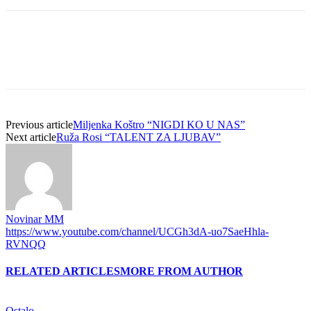
Previous article
Miljenka Koštro “NIGDI KO U NAS”
Next article
Ruža Rosi “TALENT ZA LJUBAV”
Novinar MM
https://www.youtube.com/channel/UCGh3dA-uo7SaeHhla-
RVNQQ
RELATED ARTICLES
MORE FROM AUTHOR
Ostalo