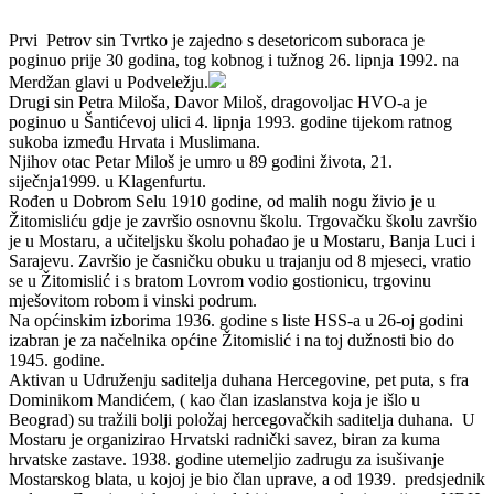
Prvi Petrov sin Tvrtko je zajedno s desetoricom suboraca je
poginuo prije 30 godina, tog kobnog i tužnog 26. lipnja 1992. na
Merdžan glavi u Podveležju.
Drugi sin Petra Miloša, Davor Miloš, dragovoljac HVO-a je
poginuo u Šantićevoj ulici 4. lipnja 1993. godine tijekom ratnog
sukoba između Hrvata i Muslimana.
Njihov otac Petar Miloš je umro u 89 godini života, 21.
siječnja1999. u Klagenfurtu.
Rođen u Dobrom Selu 1910 godine, od malih nogu živio je u
Žitomisliću gdje je završio osnovnu školu. Trgovačku školu završio
je u Mostaru, a učiteljsku školu pohađao je u Mostaru, Banja Luci i
Sarajevu. Završio je časničku obuku u trajanju od 8 mjeseci, vratio
se u Žitomislić i s bratom Lovrom vodio gostionicu, trgovinu
mješovitom robom i vinski podrum.
Na općinskim izborima 1936. godine s liste HSS-a u 26-oj godini
izabran je za načelnika općine Žitomislić i na toj dužnosti bio do
1945. godine.
Aktivan u Udruženju saditelja duhana Hercegovine, pet puta, s fra
Dominikom Mandićem, ( kao član izaslanstva koja je išlo u
Beograd) su tražili bolji položaj hercegovačkih saditelja duhana. U
Mostaru je organizirao Hrvatski radnički savez, biran za kuma
hrvatske zastave. 1938. godine utemeljio zadrugu za isušivanje
Mostarskog blata, u kojoj je bio član uprave, a od 1939. predsjednik