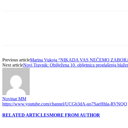
Previous article
Marina Vukoja “NIKADA VAS NEĆEMO ZABORA
Next article
Novi Travnik: Obilježena 10. obljetnica proglašenja blaž
Novinar MM
https://www.youtube.com/channel/UCGh3dA-uo7SaeHhla-RVNQQ
RELATED ARTICLES
MORE FROM AUTHOR