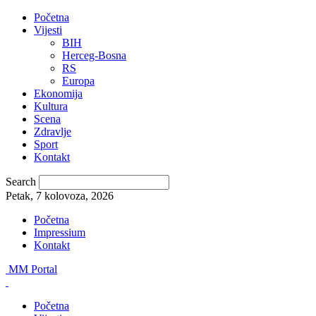
Početna
Vijesti
BIH
Herceg-Bosna
RS
Europa
Ekonomija
Kultura
Scena
Zdravlje
Sport
Kontakt
Search
Petak, 7 kolovoza, 2026
Početna
Impressium
Kontakt
MM Portal
Početna