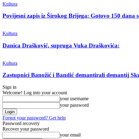
Kultura
Povijesni zapis iz Širokog Brijega: Gotovo 150 dana su
Kultura
Danica Drašković, supruga Vuka Draškovića:
Kultura
Zastupnici Banožić i Bandić demantirali demantij S
Sign in
Welcome! Log into your account
your username
your password
Forgot your password? Get help
Password recovery
Recover your password
your email