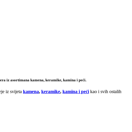
rijera iz asortimana kamena, keramike, kamina i peći.
je iz svijeta
kamena
,
keramike
,
kamina i peći
kao i svih ostalih