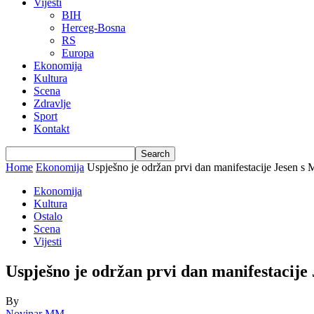
Vijesti
BIH
Herceg-Bosna
RS
Europa
Ekonomija
Kultura
Scena
Zdravlje
Sport
Kontakt
Home
Ekonomija
Uspješno je održan prvi dan manifestacije Jesen s
Ekonomija
Kultura
Ostalo
Scena
Vijesti
Uspješno je održan prvi dan manifestacij
By
Novinar MM