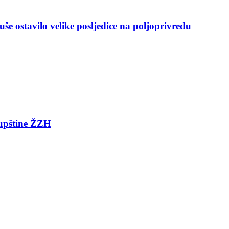
še ostavilo velike posljedice na poljoprivredu
kupštine ŽZH