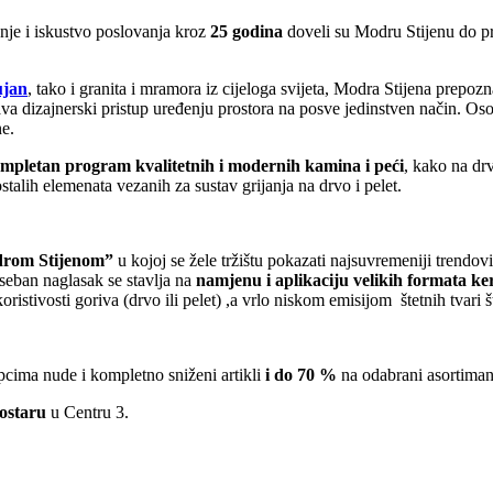
anje i iskustvo poslovanja kroz
25 godina
doveli su Modru Stijenu do prep
jan
, tako i granita i mramora iz cijeloga svijeta, Modra Stijena prepoz
ava dizajnerski pristup uređenju prostora na posve jedinstven način. Os
ne.
mpletan program kvalitetnih i modernih kamina i peći
, kako na dr
talih elemenata vezanih za sustav grijanja na drvo i pelet.
drom Stijenom”
u kojoj se žele tržištu pokazati najsuvremeniji trendo
seban naglasak se stavlja na
namjenu i aplikaciju velikih formata k
istivosti goriva (drvo ili pelet) ,a vrlo niskom emisijom štetnih tvari š
upcima nude i kompletno sniženi artikli
i do 70 %
na odabrani asortiman 
ostaru
u Centru 3.