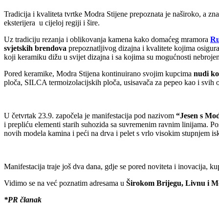
Tradicija i kvaliteta tvrtke Modra Stijene prepoznata je naširoko, a zn
eksterijera u cijeloj regiji i šire.
Uz tradiciju rezanja i oblikovanja kamena kako domaćeg mramora
Ru
svjetskih brendova
prepoznatljivog dizajna i kvalitete kojima osigur
koji keramiku dižu u svijet dizajna i sa kojima su mogućnosti nebroje
Pored keramike, Modra Stijena kontinuirano svojim kupcima
nudi ko
ploča, SILCA termoizolacijskih ploča, usisavača za pepeo kao i svih os
U četvrtak 23.9. započela je manifestacija pod nazivom
“
Jesen s Mo
i prepliću elementi starih suhozida sa suvremenim ravnim linijama. Po
novih modela kamina i peći na drva i pelet s vrlo visokim stupnjem iskor
Manifestacija traje još dva dana, gdje se pored noviteta i inovacija, k
Vidimo se na već poznatim adresama u
Širokom Brijegu, Livnu i M
*PR članak