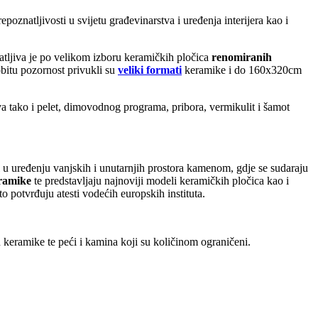
oznatljivosti u svijetu građevinarstva i uređenja interijera kao i
natljiva je po velikom izboru keramičkih pločica
renomiranih
obitu pozornost privukli su
veliki formati
keramike i do 160x320cm
va tako i pelet, dimovodnog programa, pribora, vermikulit i šamot
vi u uređenju vanjskih i unutarnjih prostora kamenom, gdje se sudaraju
eramike
te predstavljaju najnoviji modeli keramičkih pločica kao i
to potvrđuju atesti vodećih europskih instituta.
keramike te peći i kamina koji su količinom ograničeni.