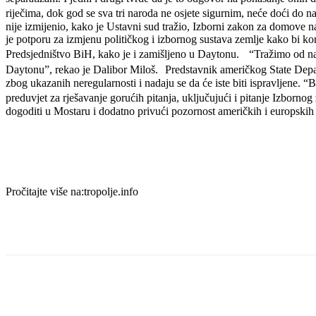
riječima, dok god se sva tri naroda ne osjete sigurnim, neće doći do
nije izmijenio, kako je Ustavni sud tražio, Izborni zakon za domove na
je potporu za izmjenu političkog i izbornog sustava zemlje kako bi kon
Predsjedništvo BiH, kako je i zamišljeno u Daytonu. “Tražimo od na
Daytonu”, rekao je Dalibor Miloš. Predstavnik američkog State Departm
zbog ukazanih neregularnosti i nadaju se da će iste biti ispravljene. “B
preduvjet za rješavanje gorućih pitanja, uključujući i pitanje Izbor
dogoditi u Mostaru i dodatno privući pozornost američkih i europskih d
Pročitajte više na:tropolje.info