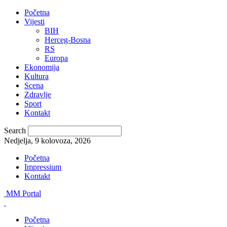
Početna
Vijesti
BIH
Herceg-Bosna
RS
Europa
Ekonomija
Kultura
Scena
Zdravlje
Sport
Kontakt
Search
Nedjelja, 9 kolovoza, 2026
Početna
Impressium
Kontakt
MM Portal
Početna