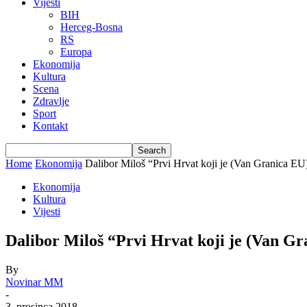
Vijesti
BIH
Herceg-Bosna
RS
Europa
Ekonomija
Kultura
Scena
Zdravlje
Sport
Kontakt
Home
Ekonomija
Dalibor Miloš “Prvi Hrvat koji je (Van Granica 
Ekonomija
Kultura
Vijesti
Dalibor Miloš “Prvi Hrvat koji je (Van 
By
Novinar MM
-
3. prosinca 2018.