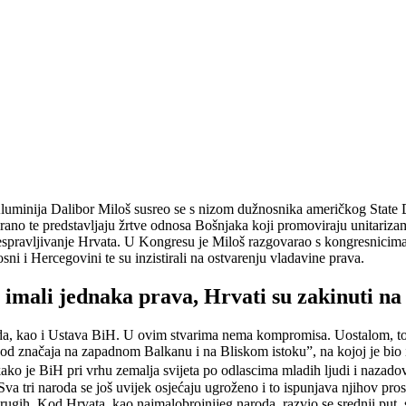
luminija Dalibor Miloš susreo se s nizom dužnosnika američkog State
irano te predstavljaju žrtve odnosa Bošnjaka koji promoviraju unitariz
espravljivanje Hrvata. U Kongresu je Miloš razgovarao s kongresni
i i Hercegovini te su inzistirali na ostvarenju vladavine prava.
i imali jednaka prava, Hrvati su zakinuti n
a, kao i Ustava BiH. U ovim stvarima nema kompromisa. Uostalom, to 
ri od značaja na zapadnom Balkanu i na Bliskom istoku”, na kojoj je bio
kako je BiH pri vrhu zemalja svijeta po odlascima mladih ljudi i nazado
 Sva tri naroda se još uvijek osjećaju ugroženo i to ispunjava njihov pr
drugih. Kod Hrvata, kao najmalobrojnijeg naroda, razvio se srednji put, 