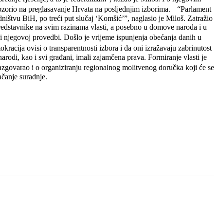
upozorio na preglasavanje Hrvata na posljednjim izborima. “Parlament
ništvu BiH, po treći put slučaj ‘Komšić’”, naglasio je Miloš. Zatražio
e predstavnike na svim razinama vlasti, a posebno u domove naroda i u
njegovoj provedbi. Došlo je vrijeme ispunjenja obećanja danih u
acija ovisi o transparentnosti izbora i da oni izražavaju zabrinutost
narodi, kao i svi građani, imali zajamčena prava. Formiranje vlasti je
azgovarao i o organiziranju regionalnog molitvenog doručka koji će se
ačanje suradnje.