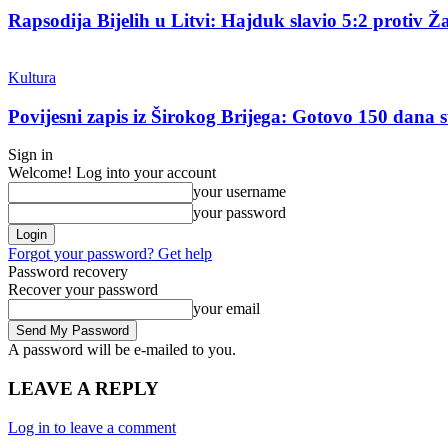
Rapsodija Bijelih u Litvi: Hajduk slavio 5:2 protiv Ža
Kultura
Povijesni zapis iz Širokog Brijega: Gotovo 150 dana su
Sign in
Welcome! Log into your account
your username
your password
Forgot your password? Get help
Password recovery
Recover your password
your email
A password will be e-mailed to you.
LEAVE A REPLY
Log in to leave a comment