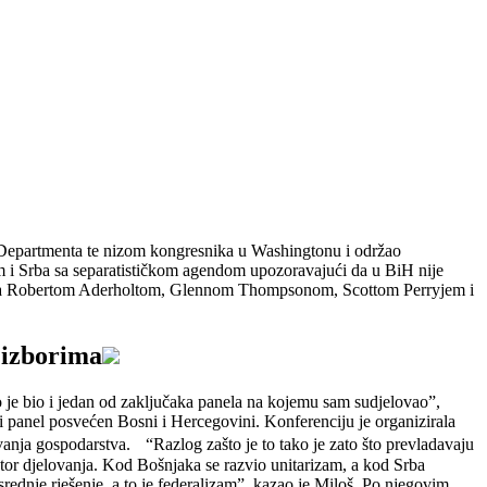
 Departmenta te nizom kongresnika u Washingtonu i održao
am i Srba sa separatističkom agendom upozoravajući da u BiH nije
cima Robertom Aderholtom, Glennom Thompsonom, Scottom Perryjem i
a izborima
je bio i jedan od zaključaka panela na kojemu sam sudjelovao”,
 i panel posvećen Bosni i Hercegovini. Konferenciju je organizirala
vanja gospodarstva. “Razlog zašto je to tako je zato što prevladavaju
ostor djelovanja. Kod Bošnjaka se razvio unitarizam, a kod Srba
srednje rješenje, a to je federalizam”, kazao je Miloš. Po njegovim