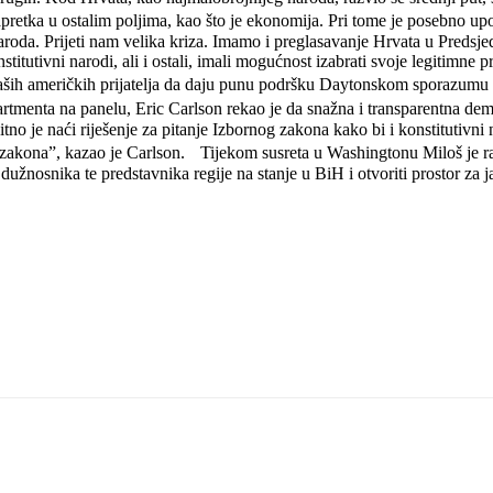
 napretka u ostalim poljima, kao što je ekonomija. Pri tome je posebno 
roda. Prijeti nam velika kriza. Imamo i preglasavanje Hrvata u Predsjed
stitutivni narodi, ali i ostali, imali mogućnost izabrati svoje legitimn
ših američkih prijatelja da daju punu podršku Daytonskom sporazumu i 
enta na panelu, Eric Carlson rekao je da snažna i transparentna demokr
itno je naći riješenje za pitanje Izbornog zakona kako bi i konstitutivni 
nog zakona”, kazao je Carlson. Tijekom susreta u Washingtonu Miloš je r
užnosnika te predstavnika regije na stanje u BiH i otvoriti prostor za j