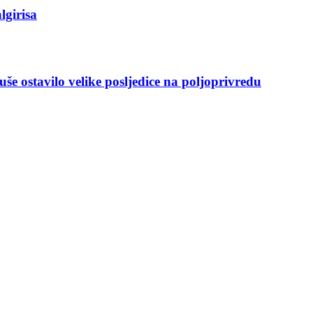
lgirisa
še ostavilo velike posljedice na poljoprivredu