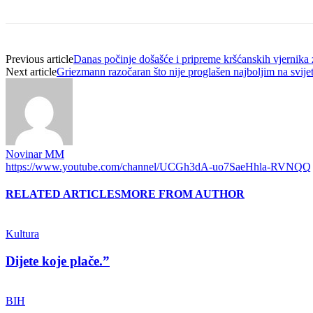
Previous article
Danas počinje došašće i pripreme kršćanskih vjernika
Next article
Griezmann razočaran što nije proglašen najboljim na svije
Novinar MM
https://www.youtube.com/channel/UCGh3dA-uo7SaeHhla-RVNQQ
RELATED ARTICLES
MORE FROM AUTHOR
Kultura
Dijete koje plače.”
BIH