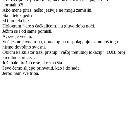
normalno?!
Ako mene pitaš, nešto jezivije ne mogu zamisliti.
Šta li tek slijedi?
3D projekcija?
Hologram “jare s čačkalicom…u gluvo doba noći.
Ježim se i od same pomisli.
A, sve je već tu.
Već jesmo javna roba, non-stop na raspolaganju, samo još toga
nismo dovoljno svjesni.
Obični kalkulator traži pristup “vašoj trenutnoj lokaciji”, OJB, broj
kreditne kartice…
Još malo, tražit će se, tko zna šta…
I sve ćemo slijepo prihvatiti, kao i do sada.
Jerbo nam sve triba.