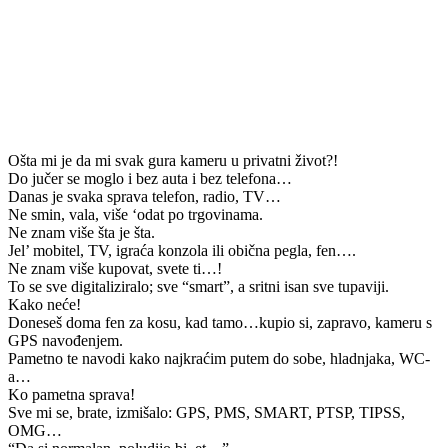
Ošta mi je da mi svak gura kameru u privatni život?!
Do jučer se moglo i bez auta i bez telefona…
Danas je svaka sprava telefon, radio, TV…
Ne smin, vala, više ‘odat po trgovinama.
Ne znam više šta je šta.
Jel’ mobitel, TV, igraća konzola ili obična pegla, fen….
Ne znam više kupovat, svete ti…!
To se sve digitaliziralo; sve “smart”, a sritni isan sve tupaviji.
Kako neće!
Doneseš doma fen za kosu, kad tamo…kupio si, zapravo, kameru s
GPS navođenjem.
Pametno te navodi kako najkraćim putem do sobe, hladnjaka, WC-
a…
Ko pametna sprava!
Sve mi se, brate, izmišalo: GPS, PMS, SMART, PTSP, TIPSS,
OMG…