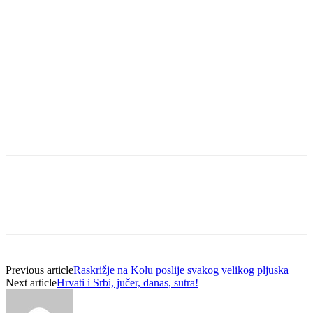
Previous article
Raskrižje na Kolu poslije svakog velikog pljuska
Next article
Hrvati i Srbi, jučer, danas, sutra!