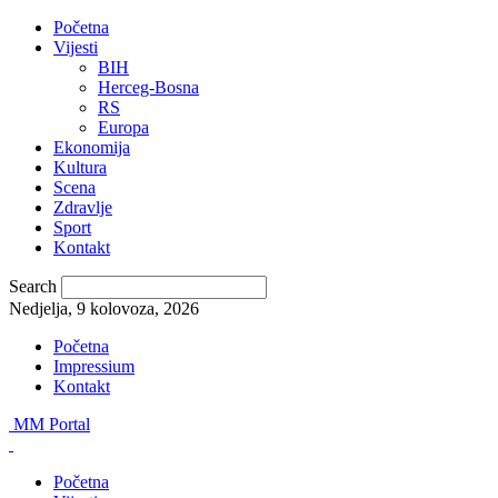
Početna
Vijesti
BIH
Herceg-Bosna
RS
Europa
Ekonomija
Kultura
Scena
Zdravlje
Sport
Kontakt
Search
Nedjelja, 9 kolovoza, 2026
Početna
Impressium
Kontakt
MM Portal
Početna