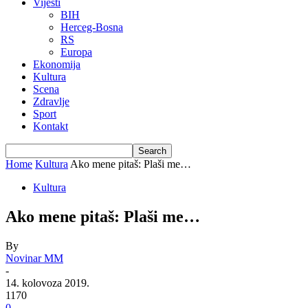
Vijesti
BIH
Herceg-Bosna
RS
Europa
Ekonomija
Kultura
Scena
Zdravlje
Sport
Kontakt
Home
Kultura
Ako mene pitaš: Plaši me…
Kultura
Ako mene pitaš: Plaši me…
By
Novinar MM
-
14. kolovoza 2019.
1170
0