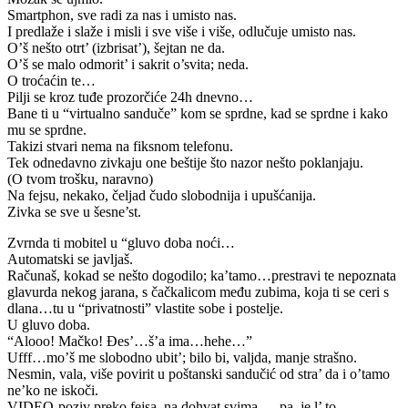
Smartphon, sve radi za nas i umisto nas.
I predlaže i slaže i misli i sve više i više, odlučuje umisto nas.
O’š nešto otrt’ (izbrisat’), šejtan ne da.
O’š se malo odmorit’ i sakrit o’svita; neda.
O troćaćin te…
Pilji se kroz tuđe prozorčiće 24h dnevno…
Bane ti u “virtualno sanduče” kom se sprdne, kad se sprdne i kako
mu se sprdne.
Takizi stvari nema na fiksnom telefonu.
Tek odnedavno zivkaju one beštije što nazor nešto poklanjaju.
(O tvom trošku, naravno)
Na fejsu, nekako, čeljad čudo slobodnija i upušćanija.
Zivka se sve u šesne’st.
Zvrnda ti mobitel u “gluvo doba noći…
Automatski se javljaš.
Računaš, kokad se nešto dogodilo; ka’tamo…prestravi te nepoznata
glavurda nekog jarana, s čačkalicom među zubima, koja ti se ceri s
dlana…tu u “privatnosti” vlastite sobe i postelje.
U gluvo doba.
“Alooo! Mačko! Đes’…š’a ima…hehe…”
Ufff…mo’š me slobodno ubit’; bilo bi, valjda, manje strašno.
Nesmin, vala, više povirit u poštanski sandučić od stra’ da i o’tamo
ne’ko ne iskoči.
VIDEO-poziv preko fejsa, na dohvat svima…..pa, je l’ to