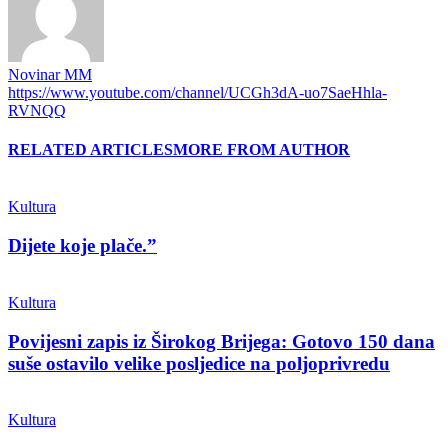
Novinar MM
https://www.youtube.com/channel/UCGh3dA-uo7SaeHhla-
RVNQQ
RELATED ARTICLES
MORE FROM AUTHOR
Kultura
Dijete koje plače.”
Kultura
Povijesni zapis iz Širokog Brijega: Gotovo 150 dana
suše ostavilo velike posljedice na poljoprivredu
Kultura