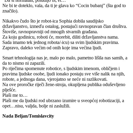
“Da si normalan, poludijo bi, et…”
Ne bi te doteklo, vala, da ti je glava ko “Cocin bubanj” (šta god to
značilo).
Nikakvo čudo što je robot-ica Sophia dobila saudijsko
državljanstvo, izmeďu ostalog, postajući ravnopravan član društva.
Štoviše, ravnopravniji od mnogih stvarnih građana.
Za koju godinicu, roboti će, morebit, diliti državljanstva nama.
Sada imamo tek jednog robota/-icu) sa svim ljudskim pravima.
Zapravo, daleko većim od onih koje ima većina ljudi.
Smart tehnologija nas je, malo po malo, pametno lišila nas samih, a
da to nismo ni zapazili.
Po riječima spomenute robotice, s ljudskim imenom, obličjem i
pravima ljudske osobe, ljudi ionako postaju sve više nalik na njih,
robote, a jednoga dana, vjerojatno se neće ni razlikovati.
Na ove proročke riječi žene-stroja, okupljena publika oduševljeno
plješće.
Plaši me to…
Plaši me da ljudski rod ubrzano izumire u sveopćoj robotizaciji, a
opet…nisu, valjda, bolje ni zaslužili.
Nada Beljan/Tomislavcity