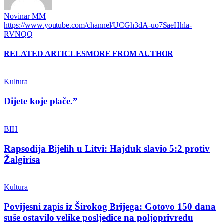
Novinar MM
https://www.youtube.com/channel/UCGh3dA-uo7SaeHhla-
RVNQQ
RELATED ARTICLES
MORE FROM AUTHOR
Kultura
Dijete koje plače.”
BIH
Rapsodija Bijelih u Litvi: Hajduk slavio 5:2 protiv
Žalgirisa
Kultura
Povijesni zapis iz Širokog Brijega: Gotovo 150 dana
suše ostavilo velike posljedice na poljoprivredu