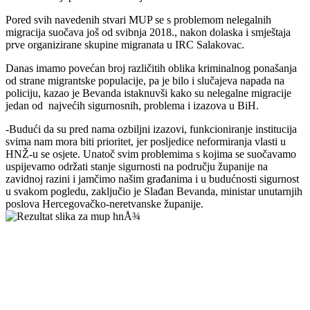
Pored svih navedenih stvari MUP se s problemom nelegalnih
migracija suočava još od svibnja 2018., nakon dolaska i smještaja
prve organizirane skupine migranata u IRC Salakovac.
Danas imamo povećan broj različitih oblika kriminalnog ponašanja
od strane migrantske populacije, pa je bilo i slučajeva napada na
policiju, kazao je Bevanda istaknuvši kako su nelegalne migracije
jedan od najvećih sigurnosnih, problema i izazova u BiH.
-Budući da su pred nama ozbiljni izazovi, funkcioniranje institucija
svima nam mora biti prioritet, jer posljedice neformiranja vlasti u
HNŽ-u se osjete. Unatoč svim problemima s kojima se suočavamo
uspijevamo održati stanje sigurnosti na području županije na
zavidnoj razini i jamčimo našim građanima i u budućnosti sigurnost
u svakom pogledu, zaključio je Slađan Bevanda, ministar unutarnjih
poslova Hercegovačko-neretvanske županije.