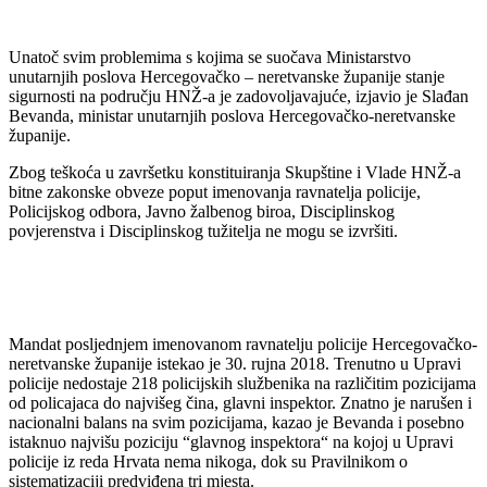
Unatoč svim problemima s kojima se suočava Ministarstvo
unutarnjih poslova Hercegovačko – neretvanske županije stanje
sigurnosti na području HNŽ-a je zadovoljavajuće, izjavio je Slađan
Bevanda, ministar unutarnjih poslova Hercegovačko-neretvanske
županije.
Zbog teškoća u završetku konstituiranja Skupštine i Vlade HNŽ-a
bitne zakonske obveze poput imenovanja ravnatelja policije,
Policijskog odbora, Javno žalbenog biroa, Disciplinskog
povjerenstva i Disciplinskog tužitelja ne mogu se izvršiti.
Mandat posljednjem imenovanom ravnatelju policije Hercegovačko-
neretvanske županije istekao je 30. rujna 2018. Trenutno u Upravi
policije nedostaje 218 policijskih službenika na različitim pozicijama
od policajaca do najvišeg čina, glavni inspektor. Znatno je narušen i
nacionalni balans na svim pozicijama, kazao je Bevanda i posebno
istaknuo najvišu poziciju “glavnog inspektora“ na kojoj u Upravi
policije iz reda Hrvata nema nikoga, dok su Pravilnikom o
sistematizaciji predviđena tri mjesta.