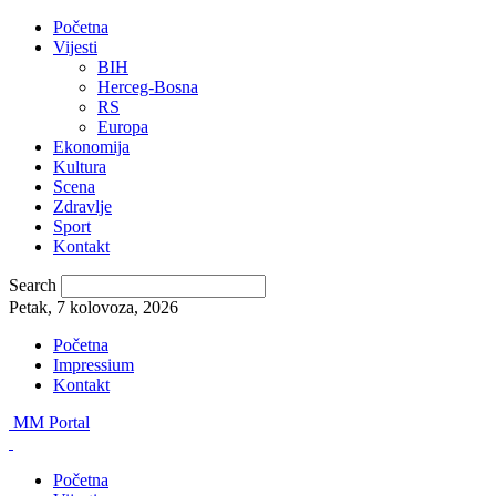
Početna
Vijesti
BIH
Herceg-Bosna
RS
Europa
Ekonomija
Kultura
Scena
Zdravlje
Sport
Kontakt
Search
Petak, 7 kolovoza, 2026
Početna
Impressium
Kontakt
MM Portal
Početna