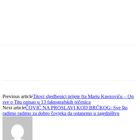
Previous article
Titovi sljedbenici prijete fra Mariu Knezoviću – On
sve o Titu opisao u 13 faktografskih rečenica
Next article
ČOVIĆ NA PROSLAVI KOD BRČKOG: Sve što
radimo radimo za dobro čovjeka da ostanemo u zajedništvu