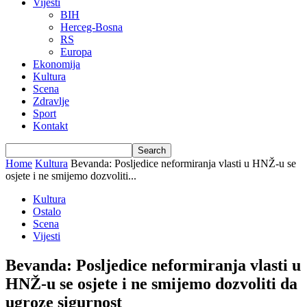
Vijesti
BIH
Herceg-Bosna
RS
Europa
Ekonomija
Kultura
Scena
Zdravlje
Sport
Kontakt
Home
Kultura
Bevanda: Posljedice neformiranja vlasti u HNŽ-u se
osjete i ne smijemo dozvoliti...
Kultura
Ostalo
Scena
Vijesti
Bevanda: Posljedice neformiranja vlasti u
HNŽ-u se osjete i ne smijemo dozvoliti da
ugroze sigurnost