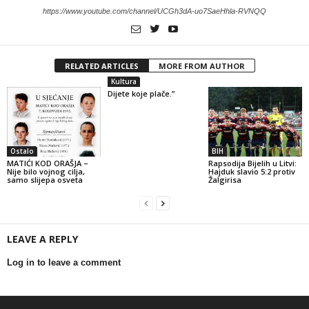
https://www.youtube.com/channel/UCGh3dA-uo7SaeHhla-RVNQQ
RELATED ARTICLES
MORE FROM AUTHOR
Kultura
Dijete koje plače.”
Ostalo
BIH
MATIĆI KOD ORAŠJA –
Rapsodija Bijelih u Litvi:
Nije bilo vojnog cilja,
Hajduk slavio 5:2 protiv
samo slijepa osveta
Žalgirisa
LEAVE A REPLY
Log in to leave a comment