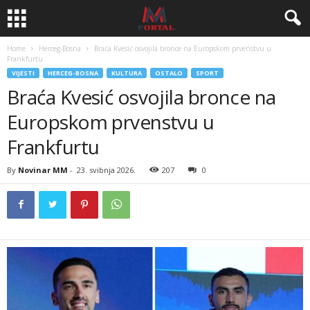
Home
Herceg-Bosna
Braća Kvesić osvojila bronce na Europskom prvenstvu u
Frankfurtu
VIJESTI
HERCEG-BOSNA
KULTURA
OSTALO
SPORT
Braća Kvesić osvojila bronce na
Europskom prvenstvu u
Frankfurtu
By
Novinar MM
-
23. svibnja 2026.
207
0