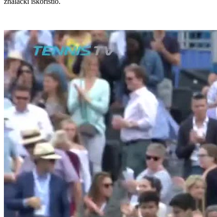
znalački iskoristio.