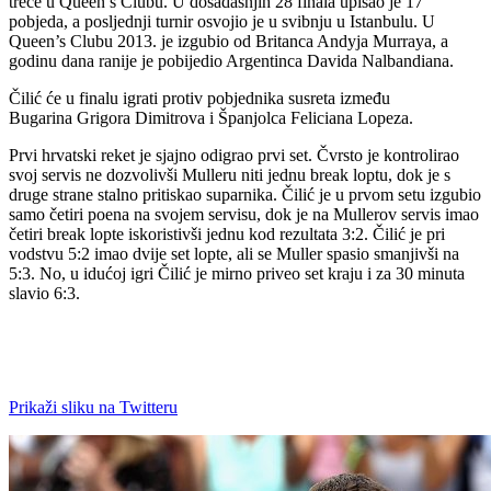
treće u Queen’s Clubu. U dosadašnjih 28 finala upisao je 17
pobjeda, a posljednji turnir osvojio je u svibnju u Istanbulu. U
Queen’s Clubu 2013. je izgubio od Britanca Andyja Murraya, a
godinu dana ranije je pobijedio Argentinca Davida Nalbandiana.
Čilić će u finalu igrati protiv pobjednika susreta između
Bugarina Grigora Dimitrova i Španjolca Feliciana Lopeza.
Prvi hrvatski reket je sjajno odigrao prvi set. Čvrsto je kontrolirao
svoj servis ne dozvolivši Mulleru niti jednu break loptu, dok je s
druge strane stalno pritiskao suparnika. Čilić je u prvom setu izgubio
samo četiri poena na svojem servisu, dok je na Mullerov servis imao
četiri break lopte iskoristivši jednu kod rezultata 3:2. Čilić je pri
vodstvu 5:2 imao dvije set lopte, ali se Muller spasio smanjivši na
5:3. No, u idućoj igri Čilić je mirno priveo set kraju i za 30 minuta
slavio 6:3.
Prikaži sliku na Twitteru