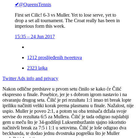
✔
@QueensTennis
First set Cilic! 6-3 vs Muller. Yet to lose serve, yet to
drop a set all tournament. The Croat really has been in
imperious form this week.
15:35 – 24 Jun 2017
12
12 proslijeđenih tweetova
23
23 lajka
Twitter Ads info and privacy
Nakon odlične predstave u prvom setu činilo se kako će Čilić
ekspresno u finale. Posebice, jer je s dobrom igrom nastavio i na
otvaranju drugog seta. Čilić je pri rezultatu 1:1 imao tri break lopte
i
priliku načiniti veliki korak prema plasmanu u finale. Nažalost, nije
uspio. Muller je poveo 2:1, a potom su oba tenisača držala svoje
servise do rezultata 6:5 za Mullera. Čilić je tada odigrao najslabiji
gem u meču što je 34-godišnji Luksemburžanin sjajno iskoristio
načinivši break za 7:5 i 1:1 u setovima. Čilić je loše odigrao dva
beckhanda, te dodao jednu dvostruka pogrešku što je Muller