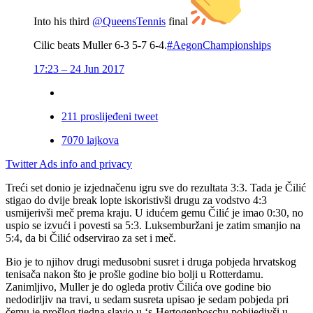
Into his third
@
QueensTennis
final
Cilic beats Muller 6-3 5-7 6-4.
#
AegonChampionships
17:23 – 24 Jun 2017
21
1 proslijeđeni tweet
70
70 lajkova
Twitter Ads info and privacy
Treći set donio je izjednačenu igru sve do rezultata 3:3. Tada je Čilić
stigao do dvije break lopte iskoristivši drugu za vodstvo 4:3
usmijerivši meč prema kraju. U idućem gemu Čilić je imao 0:30, no
uspio se izvući i povesti sa 5:3. Luksemburžani je zatim smanjio na
5:4, da bi Čilić odservirao za set i meč.
Bio je to njihov drugi međusobni susret i druga pobjeda hrvatskog
tenisača nakon što je prošle godine bio bolji u Rotterdamu.
Zanimljivo, Muller je do ogleda protiv Čilića ove godine bio
nedodirljiv na travi, u sedam susreta upisao je sedam pobjeda pri
čemu je prošlog tjedna slavio u ‘s-Hertogenboschu pobijedivši u