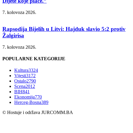
Dijete koje plače.”
7. kolovoza 2026.
Rapsodija Bijelih u Litvi: Hajduk slavio 5:2 protiv
Žalgirisa
7. kolovoza 2026.
POPULARNE KATEGORIJE
Kultura
3324
Vijesti
3172
Ostalo
2790
Scena
2012
BIH
841
Ekonomija
770
Herceg-Bosna
389
© Hostuje i održava
JURCOMM.BA