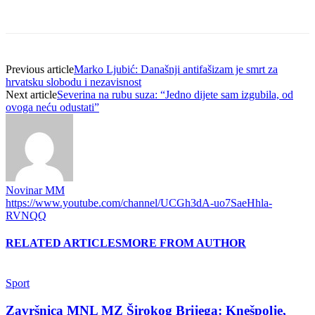
Previous article
Marko Ljubić: Današnji antifašizam je smrt za
hrvatsku slobodu i nezavisnost
Next article
Severina na rubu suza: “Jedno dijete sam izgubila, od
ovoga neću odustati”
Novinar MM
https://www.youtube.com/channel/UCGh3dA-uo7SaeHhla-
RVNQQ
RELATED ARTICLES
MORE FROM AUTHOR
Sport
Završnica MNL MZ Širokog Brijega: Knešpolje,