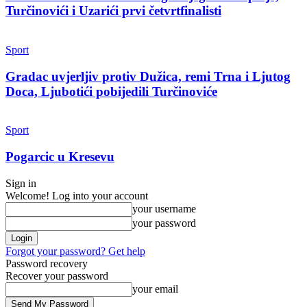
Turčinovići i Uzarići prvi četvrtfinalisti
Sport
Gradac uvjerljiv protiv Dužica, remi Trna i Ljutog
Doca, Ljubotići pobijedili Turčinoviće
Sport
Pogarcic u Kresevu
Sign in
Welcome! Log into your account
your username
your password
Forgot your password? Get help
Password recovery
Recover your password
your email