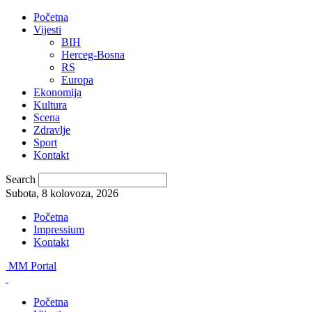
Početna
Vijesti
BIH
Herceg-Bosna
RS
Europa
Ekonomija
Kultura
Scena
Zdravlje
Sport
Kontakt
Search
Subota, 8 kolovoza, 2026
Početna
Impressium
Kontakt
MM Portal
Početna