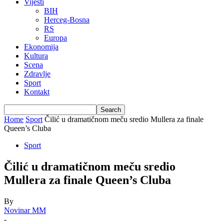
Vijesti
BIH
Herceg-Bosna
RS
Europa
Ekonomija
Kultura
Scena
Zdravlje
Sport
Kontakt
Home
Sport
Čilić u dramatičnom meču sredio Mullera za finale
Queen’s Cluba
Sport
Čilić u dramatičnom meču sredio
Mullera za finale Queen’s Cluba
By
Novinar MM
-