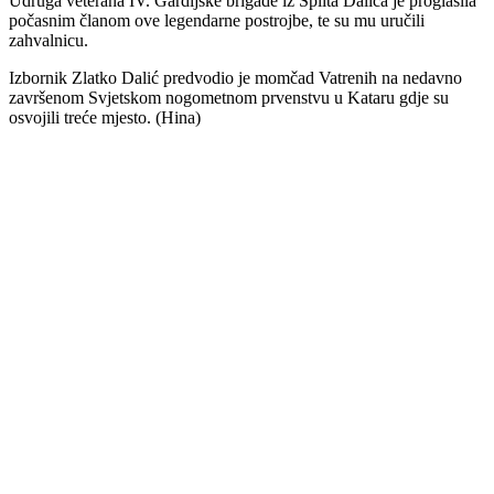
Udruga veterana IV. Gardijske brigade iz Splita Dalića je proglasila
počasnim članom ove legendarne postrojbe, te su mu uručili
zahvalnicu.
Izbornik Zlatko Dalić predvodio je momčad Vatrenih na nedavno
završenom Svjetskom nogometnom prvenstvu u Kataru gdje su
osvojili treće mjesto. (Hina)