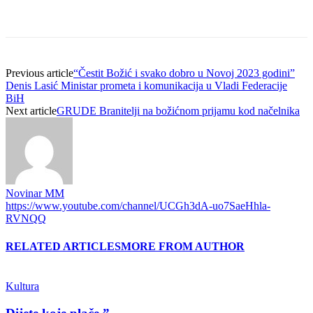
Previous article
“Čestit Božić i svako dobro u Novoj 2023 godini”
Denis Lasić Ministar prometa i komunikacija u Vladi Federacije
BiH
Next article
GRUDE Branitelji na božićnom prijamu kod načelnika
Novinar MM
https://www.youtube.com/channel/UCGh3dA-uo7SaeHhla-
RVNQQ
RELATED ARTICLES
MORE FROM AUTHOR
Kultura