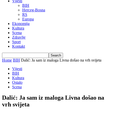
Vijesti
BIH
Herceg-Bosna
RS
Europa
Ekonomija
Kultura
Scena
Zdravlje
Sport
Kontakt
Home
BIH
Dalić: Ja sam iz maloga Livna došao na vrh svijeta
Vijesti
BIH
Kultura
Ostalo
Scena
Dalić: Ja sam iz maloga Livna došao na
vrh svijeta