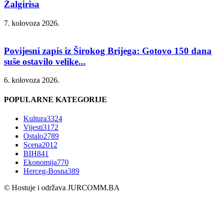
Žalgirisa
7. kolovoza 2026.
Povijesni zapis iz Širokog Brijega: Gotovo 150 dana
suše ostavilo velike...
6. kolovoza 2026.
POPULARNE KATEGORIJE
Kultura
3324
Vijesti
3172
Ostalo
2789
Scena
2012
BIH
841
Ekonomija
770
Herceg-Bosna
389
© Hostuje i održava
JURCOMM.BA