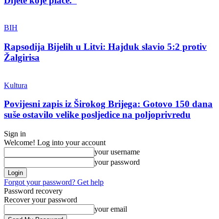
Dijete koje plače.”
BIH
Rapsodija Bijelih u Litvi: Hajduk slavio 5:2 protiv
Žalgirisa
Kultura
Povijesni zapis iz Širokog Brijega: Gotovo 150 dana
suše ostavilo velike posljedice na poljoprivredu
Sign in
Welcome! Log into your account
your username
your password
Forgot your password? Get help
Password recovery
Recover your password
your email