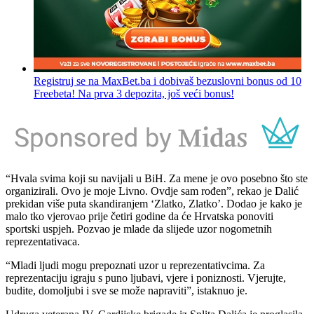
Registruj se na MaxBet.ba i dobivaš bezuslovni bonus od 10
Freebeta! Na prva 3 depozita, još veći bonus!
“Hvala svima koji su navijali u BiH. Za mene je ovo posebno što ste
organizirali. Ovo je moje Livno. Ovdje sam rođen”, rekao je Dalić
prekidan više puta skandiranjem ‘Zlatko, Zlatko’. Dodao je kako je
malo tko vjerovao prije četiri godine da će Hrvatska ponoviti
sportski uspjeh. Pozvao je mlade da slijede uzor nogometnih
reprezentativaca.
“Mladi ljudi mogu prepoznati uzor u reprezentativcima. Za
reprezentaciju igraju s puno ljubavi, vjere i poniznosti. Vjerujte,
budite, domoljubi i sve se može napraviti”, istaknuo je.