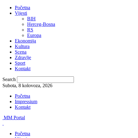
Početna
Vijesti
BIH
Herceg-Bosna
RS
Europa
Ekonomija
Kultura
Scena
Zdravlje
Sport
Kontakt
Search
Subota, 8 kolovoza, 2026
Početna
Impressium
Kontakt
MM Portal
Početna