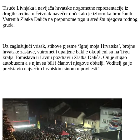
Tisuće Livnjaka i navijača hrvatske nogometne reprezentacije iz
drugih sredina u četvrtak navečer dočekalo je izbornika brončanih
Vatrenih Zlatka Dalića na prepunome trgu u središtu njegova rodnog
grada.
Uz zaglušujući vrisak, stihove pjesme ‘Igraj moja Hrvatska’, brojne
hrvatske zastave, vatromet i upaljene baklje okupljeni su na Trgu
kralja Tomislava u Livnu pozdravili Zlatka Dalića. On je stigao
autobusom a s njim su bili i članovi njegove obitelji. Voditelj ga je
predstavio najvećim hrvatskim sinom u povijesti’.