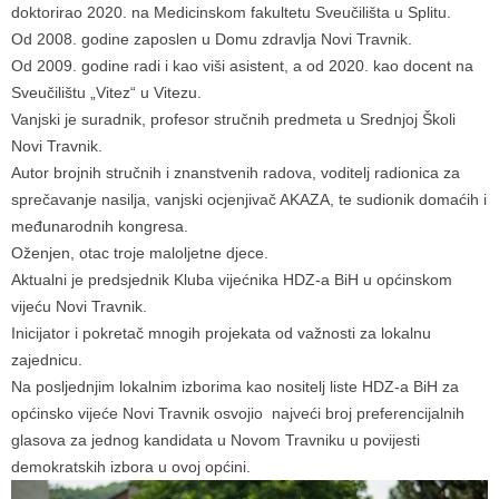
doktorirao 2020. na Medicinskom fakultetu Sveučilišta u Splitu.
Od 2008. godine zaposlen u Domu zdravlja Novi Travnik.
Od 2009. godine radi i kao viši asistent, a od 2020. kao docent na
Sveučilištu „Vitez“ u Vitezu.
Vanjski je suradnik, profesor stručnih predmeta u Srednjoj Školi
Novi Travnik.
Autor brojnih stručnih i znanstvenih radova, voditelj radionica za
sprečavanje nasilja, vanjski ocjenjivač AKAZA, te sudionik domaćih i
međunarodnih kongresa.
Oženjen, otac troje maloljetne djece.
Aktualni je predsjednik Kluba vijećnika HDZ-a BiH u općinskom
vijeću Novi Travnik.
Inicijator i pokretač mnogih projekata od važnosti za lokalnu
zajednicu.
Na posljednjim lokalnim izborima kao nositelj liste HDZ-a BiH za
općinsko vijeće Novi Travnik osvojio najveći broj preferencijalnih
glasova za jednog kandidata u Novom Travniku u povijesti
demokratskih izbora u ovoj općini.