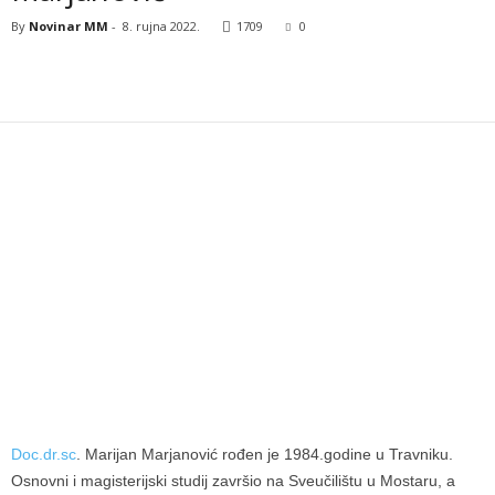
By
Novinar MM
-
8. rujna 2022.
1709
0
Doc.dr.sc
. Marijan Marjanović rođen je 1984.godine u Travniku.
Osnovni i magisterijski studij završio na Sveučilištu u Mostaru, a