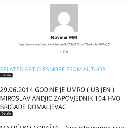
Novinar MM
https://www.youtube.com/channel/UCGh3dA-uo7SaeHhla-RVNQQ
RELATED ARTICLES
MORE FROM AUTHOR
Ostalo
29.06.2014 GODINE JE UMRO ( UBIJEN )
MIROSLAV ANDJIC ZAPOVJEDNIK 104 HVO
BRIGADE DOMALJEVAC
Ostalo
MATIĆI KOD ORAŠJA – Nije bilo vojnog cilja,