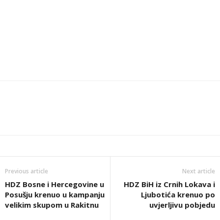
Previous article
Next article
HDZ Bosne i Hercegovine u
HDZ BiH iz Crnih Lokava i
Posušju krenuo u kampanju
Ljubotića krenuo po
velikim skupom u Rakitnu
uvjerljivu pobjedu