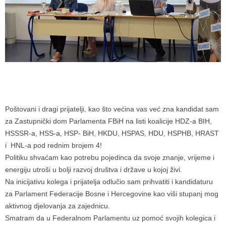
Poštovani i dragi prijatelji, kao što većina vas već zna kandidat sam
za Zastupnički dom Parlamenta FBiH na listi koalicije HDZ-a BIH,
HSSSR-a, HSS-a, HSP- BiH, HKDU, HSPAS, HDU, HSPHB, HRAST
i HNL-a pod rednim brojem 4!
Politiku shvaćam kao potrebu pojedinca da svoje znanje, vrijeme i
energiju utroši u bolji razvoj društva i države u kojoj živi.
Na inicijativu kolega i prijatelja odlučio sam prihvatiti i kandidaturu
za Parlament Federacije Bosne i Hercegovine kao viši stupanj mog
aktivnog djelovanja za zajednicu.
Smatram da u Federalnom Parlamentu uz pomoć svojih kolegica i