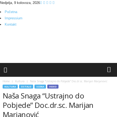
Nedjelja, 9 kolovoza, 2026
Početna
Impressium
Kontakt
M
M
P
o
r
t
a
l
Home
Kultura
Naša Snaga “Ustrajno do Pobjede” Doc.dr.sc. Marijan Marjanović
KULTURA
OSTALO
SCENA
VIDEO
Naša Snaga “Ustrajno do
Pobjede” Doc.dr.sc. Marijan
Marjanović