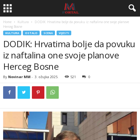
Home
Kultura
DODIK: Hrvatima bolje da povuku iz naftalina one svoje planove
Herceg Bosne
KULTURA
OSTALO
SCENA
VIJESTI
DODIK: Hrvatima bolje da povuku
iz naftalina one svoje planove
Herceg Bosne
By
Novinar MM
-
3. ožujka 2025.
521
0