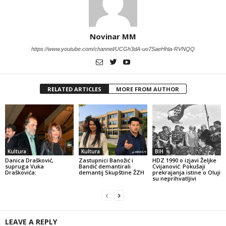
Novinar MM
https://www.youtube.com/channel/UCGh3dA-uo7SaeHhla-RVNQQ
RELATED ARTICLES
MORE FROM AUTHOR
Kultura
Kultura
BIH
Danica Drašković,
Zastupnici Banožić i
HDZ 1990 o izjavi Željke
supruga Vuka
Bandić demantirali
Cvijanović: Pokušaji
Draškovića:
demantij Skupštine ŽZH
prekrajanja istine o Oluji
su neprihvatljivi
LEAVE A REPLY