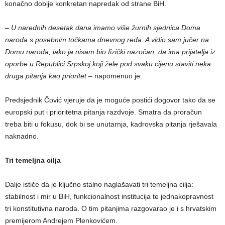
konačno dobije konkretan napredak od strane BiH.
– U narednih desetak dana imamo više žurnih sjednica Doma
naroda s posebnim točkama dnevnog reda. A vidio sam jučer na
Domu naroda, iako ja nisam bio fizički nazočan, da ima prijatelja iz
oporbe u Republici Srpskoj koji žele pod svaku cijenu staviti neka
druga pitanja kao prioritet
– napomenuo je.
Predsjednik Čović vjeruje da je moguće postići dogovor tako da se
europski put i prioritetna pitanja razdvoje. Smatra da proračun
treba biti u fokusu, dok bi se unutarnja, kadrovska pitanja rješavala
naknadno.
Tri temeljna cilja
Dalje ističe da je ključno stalno naglašavati tri temeljna cilja:
stabilnost i mir u BiH, funkcionalnost institucija te jednakopravnost
tri konstitutivna naroda. O tim pitanjima razgovarao je i s hrvatskim
premijerom Andrejem Plenkovićem.