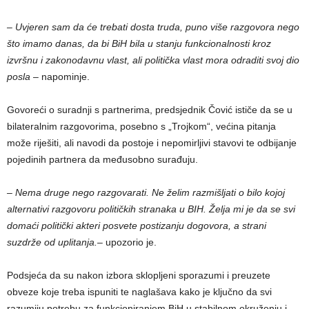
– Uvjeren sam da će trebati dosta truda, puno više razgovora nego
što imamo danas, da bi BiH bila u stanju funkcionalnosti kroz
izvršnu i zakonodavnu vlast, ali politička vlast mora odraditi svoj dio
posla
– napominje.
Govoreći o suradnji s partnerima, predsjednik Čović ističe da se u
bilateralnim razgovorima, posebno s „Trojkom“, većina pitanja
može riješiti, ali navodi da postoje i nepomirljivi stavovi te odbijanje
pojedinih partnera da međusobno surađuju.
– Nema druge nego razgovarati. Ne želim razmišljati o bilo kojoj
alternativi razgovoru političkih stranaka u BIH. Želja mi je da se svi
domaći politički akteri posvete postizanju dogovora, a strani
suzdrže od uplitanja.
– upozorio je.
Podsjeća da su nakon izbora sklopljeni sporazumi i preuzete
obveze koje treba ispuniti te naglašava kako je ključno da svi
razumiju potrebu za funkcioniranjem BiH u stabilnom okruženju i