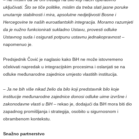
uključivati. Što se tiče politike, mislim da treba slati jasne poruke
unutarnje stabilnosti i mira, apsolutne nedjeljivosti Bosne i
Hercegovine te naših euroatlantskih integracija. Moramo razumjeti
da je nužno funkcionirati sukladno Ustavu, provesti odluke
Ustavnog suda i osigurati potpunu ustavnu jednakopravnost
–
napomenuo je.
Predsjednik Čović je naglasio kako BiH ne može istovremeno
očekivati napredak u integracijskim procesima i oslanjati se na
odluke međunarodne zajednice umjesto vlastitih institucija.
– Ja ne bih više nikad želio da bilo koji predstavnik bilo koje
institucije međunarodne zajednice donosi odluke uime izvršne i
zakonodavne vlasti u BiH
– rekao je, dodajući da BiH mora biti dio
zapadnog promišljanja i strategija, osobito u sigurnosnom i
obrambenom kontekstu.
Snažno partnerstvo