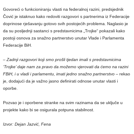
Govoreći o funkcioniranju vlasti na federalnoj razini, predsjednik
Čović je istaknuo kako redoviti razgovori s partnerima iz Federacije
doprinose rješavanju gotovo svih postojećih problema. Naglasio je
da su posljednji sastanci s predstavnicima „Trojke“ pokazali kako
postoji osnova za snažno partnerstvo unutar Vlade i Parlamenta
Federacije BiH.
– Zadnji razgovori koji smo prošli tjedan imali s predstavnicima
‘Trojke’ daje nam za pravo da možemo vjerovati da ćemo na razini
FBiH, i u vladi i parlamentu, imati jedno snažno partnerstvo
– rekao
je, dodajući da je važno jasno definirati odnose unutar vlasti i
oporbe.
Pozvao je i oporbene stranke na svim razinama da se uključe u
projekte kako bi se osigurala potpuna stabilnost.
Izvor: Dejan Jazvić, Fena