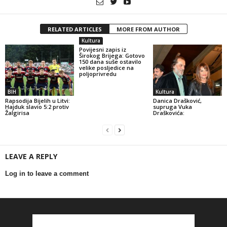
RELATED ARTICLES
MORE FROM AUTHOR
Kultura
Povijesni zapis iz
Širokog Brijega: Gotovo
150 dana suše ostavilo
velike posljedice na
poljoprivredu
BIH
Kultura
Rapsodija Bijelih u Litvi:
Danica Drašković,
Hajduk slavio 5:2 protiv
supruga Vuka
Žalgirisa
Draškovića:
LEAVE A REPLY
Log in to leave a comment