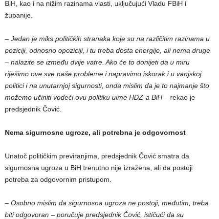
BiH, kao i na nižim razinama vlasti, uključujući Vladu FBiH i
županije.
– Jedan je miks političkih stranaka koje su na različitim razinama u
poziciji, odnosno opoziciji, i tu treba dosta energije, ali nema druge
– nalazite se između dvije vatre. Ako će to donijeti da u miru
riješimo ove sve naše probleme i napravimo iskorak i u vanjskoj
politici i na unutarnjoj sigurnosti, onda mislim da je to najmanje što
možemo učiniti vodeći ovu politiku uime HDZ-a BiH
– rekao je
predsjednik Čović.
Nema sigurnosne ugroze, ali potrebna je odgovornost
Unatoč političkim previranjima, predsjednik Čović smatra da
sigurnosna ugroza u BiH trenutno nije izražena, ali da postoji
potreba za odgovornim pristupom.
– Osobno mislim da sigurnosna ugroza ne postoji, međutim, treba
biti odgovoran – poručuje predsjednik Čović, ističući da su