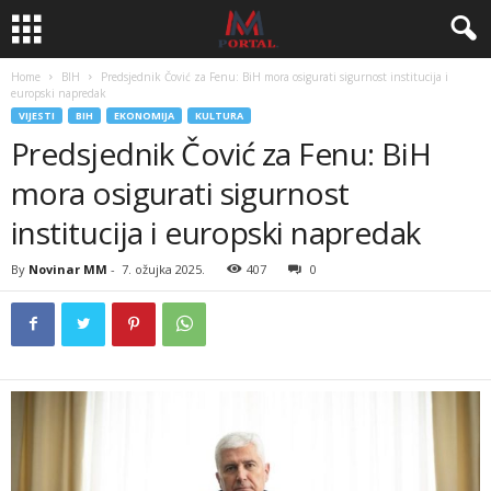
Home
BIH
Predsjednik Čović za Fenu: BiH mora osigurati sigurnost institucija i
europski napredak
VIJESTI
BIH
EKONOMIJA
KULTURA
Predsjednik Čović za Fenu: BiH
mora osigurati sigurnost
institucija i europski napredak
By
Novinar MM
-
7. ožujka 2025.
407
0