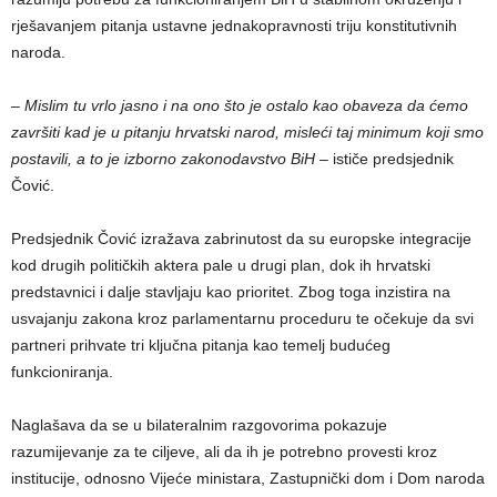
rješavanjem pitanja ustavne jednakopravnosti triju konstitutivnih
naroda.
– Mislim tu vrlo jasno i na ono što je ostalo kao obaveza da ćemo
završiti kad je u pitanju hrvatski narod, misleći taj minimum koji smo
postavili, a to je izborno zakonodavstvo BiH
– ističe predsjednik
Čović.
Predsjednik Čović izražava zabrinutost da su europske integracije
kod drugih političkih aktera pale u drugi plan, dok ih hrvatski
predstavnici i dalje stavljaju kao prioritet. Zbog toga inzistira na
usvajanju zakona kroz parlamentarnu proceduru te očekuje da svi
partneri prihvate tri ključna pitanja kao temelj budućeg
funkcioniranja.
Naglašava da se u bilateralnim razgovorima pokazuje
razumijevanje za te ciljeve, ali da ih je potrebno provesti kroz
institucije, odnosno Vijeće ministara, Zastupnički dom i Dom naroda