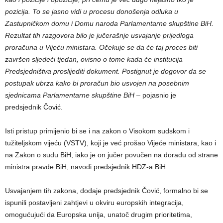
pozicija. To se jasno vidi u procesu donošenja odluka u
Zastupničkom domu i Domu naroda Parlamentarne skupštine BiH.
Rezultat tih razgovora bilo je jučerašnje usvajanje prijedloga
proračuna u Vijeću ministara. Očekuje se da će taj proces biti
završen sljedeći tjedan, ovisno o tome kada će institucija
Predsjedništva proslijediti dokument. Postignut je dogovor da se
postupak ubrza kako bi proračun bio usvojen na posebnim
sjednicama Parlamentarne skupštine BiH
– pojasnio je
predsjednik Čović.
Isti pristup primijenio bi se i na zakon o Visokom sudskom i
tužiteljskom vijeću (VSTV), koji je već prošao Vijeće ministara, kao i
na Zakon o sudu BiH, iako je on jučer povučen na doradu od strane
ministra pravde BiH, navodi predsjednik HDZ-a BiH.
Usvajanjem tih zakona, dodaje predsjednik Čović, formalno bi se
ispunili postavljeni zahtjevi u okviru europskih integracija,
omogućujući da Europska unija, unatoč drugim prioritetima,