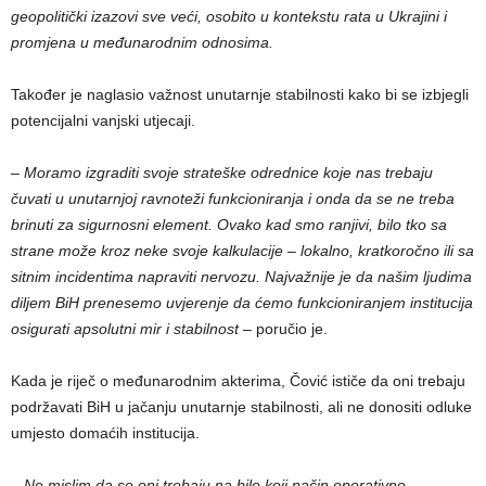
geopolitički izazovi sve veći, osobito u kontekstu rata u Ukrajini i
promjena u međunarodnim odnosima.
Također je naglasio važnost unutarnje stabilnosti kako bi se izbjegli
potencijalni vanjski utjecaji.
– Moramo izgraditi svoje strateške odrednice koje nas trebaju
čuvati u unutarnjoj ravnoteži funkcioniranja i onda da se ne treba
brinuti za sigurnosni element. Ovako kad smo ranjivi, bilo tko sa
strane može kroz neke svoje kalkulacije – lokalno, kratkoročno ili sa
sitnim incidentima napraviti nervozu. Najvažnije je da našim ljudima
diljem BiH prenesemo uvjerenje da ćemo funkcioniranjem institucija
osigurati apsolutni mir i stabilnost
– poručio je.
Kada je riječ o međunarodnim akterima, Čović ističe da oni trebaju
podržavati BiH u jačanju unutarnje stabilnosti, ali ne donositi odluke
umjesto domaćih institucija.
– Ne mislim da se oni trebaju na bilo koji način operativno