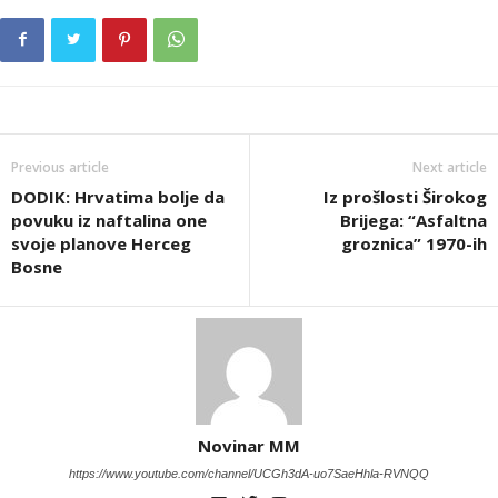
Previous article
Next article
DODIK: Hrvatima bolje da
Iz prošlosti Širokog
povuku iz naftalina one
Brijega: “Asfaltna
svoje planove Herceg
groznica” 1970-ih
Bosne
Novinar MM
https://www.youtube.com/channel/UCGh3dA-uo7SaeHhla-RVNQQ