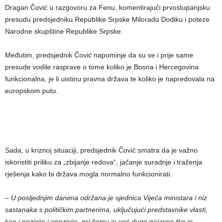
Dragan Čović u razgovoru za Fenu, komentirajući prvostupanjsku
presudu predsjedniku Republike Srpske Miloradu Dodiku i poteze
Narodne skupštine Republike Srpske.
Međutim, predsjednik Čović napominje da su se i prije same
presude vodile rasprave o tome koliko je Bosna i Hercegovina
funkcionalna, je li uistinu pravna država te koliko je napredovala na
europskom putu.
Sada, u kriznoj situaciji, predsjednik Čović smatra da je važno
iskoristiti priliku za „zbijanje redova“, jačanje suradnje i traženja
rješenja kako bi država mogla normalno funkcionirati.
– U posljednjim danima održana je sjednica Vijeća ministara i niz
sastanaka s političkim partnerima, uključujući predstavnike vlasti,
kao i pozicije i opozicije, pri čemu je već dugo nejasno tko je