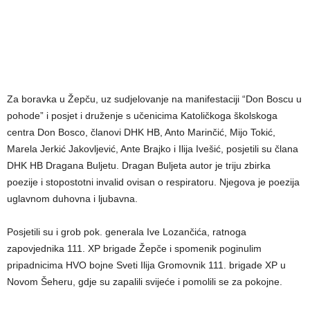
Za boravka u Žepču, uz sudjelovanje na manifestaciji “Don Boscu u
pohode” i posjet i druženje s učenicima Katoličkoga školskoga
centra Don Bosco, članovi DHK HB, Anto Marinčić, Mijo Tokić,
Marela Jerkić Jakovljević, Ante Brajko i Ilija Ivešić, posjetili su člana
DHK HB Dragana Buljetu. Dragan Buljeta autor je triju zbirka
poezije i stopostotni invalid ovisan o respiratoru. Njegova je poezija
uglavnom duhovna i ljubavna.
Posjetili su i grob pok. generala Ive Lozančića, ratnoga
zapovjednika 111. XP brigade Žepče i spomenik poginulim
pripadnicima HVO bojne Sveti Ilija Gromovnik 111. brigade XP u
Novom Šeheru, gdje su zapalili svijeće i pomolili se za pokojne.