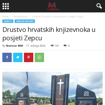
Home
Herceg-Bosna
Drustvo hrvatskih knjizevnoka u posjeti Zepcu
VIJESTI
HERCEG-BOSNA
Drustvo hrvatskih knjizevnoka u
posjeti Zepcu
By
Novinar MM
-
17. svibnja 2026.
161
0