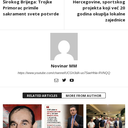
Širokog Brijega: Trojke
Hercegovine, sportskog
Primorac primile
projekta koji već 20
sakrament svete potvrde
godina okuplja lokalne
zajednice
Novinar MM
https://www.youtube.com/channel/UCGh3dA-uo7SaeHhla-RVNQQ
RELATED ARTICLES
MORE FROM AUTHOR