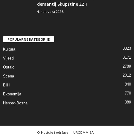
demantij Skupštine ŽZH
4. kolovoza 2026.
POPULARNE KATEGORIJE
3323
Kultura
3171
Vijesti
2789
Ostalo
2012
Scena
840
BIH
770
Ekonomija
389
Herceg-Bosna
© Hostuje i održava
JURCOMM.BA