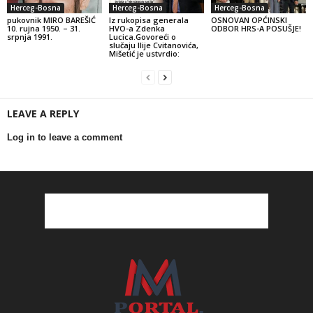
Herceg-Bosna
Herceg-Bosna
Herceg-Bosna
pukovnik MIRO BAREŠIĆ
Iz rukopisa generala
OSNOVAN OPĆINSKI
10. rujna 1950. – 31.
HVO-a Zdenka
ODBOR HRS-A POSUŠJE!
srpnja 1991.
Lucica.Govoreći o
slučaju Ilije Cvitanovića,
Mišetić je ustvrdio:
LEAVE A REPLY
Log in to leave a comment