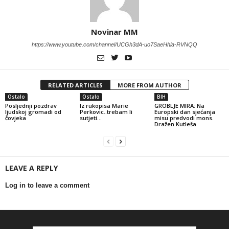
Novinar MM
https://www.youtube.com/channel/UCGh3dA-uo7SaeHhla-RVNQQ
RELATED ARTICLES
MORE FROM AUTHOR
Ostalo
Ostalo
BIH
Posljednji pozdrav
Iz rukopisa Marie
GROBLJE MIRA: Na
ljudskoj gromadi od
Perkovic..trebam li
Europski dan sjećanja
čovjeka
sutjeti…
misu predvodi mons.
Dražen Kutleša
LEAVE A REPLY
Log in to leave a comment