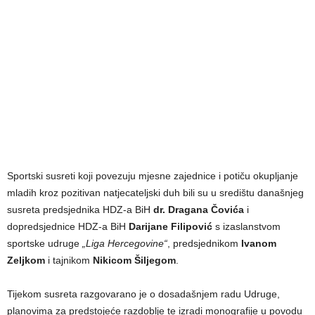
Sportski susreti koji povezuju mjesne zajednice i potiču okupljanje
mladih kroz pozitivan natjecateljski duh bili su u središtu današnjeg
susreta predsjednika HDZ-a BiH
dr.
Dragana Čovića
i
dopredsjednice HDZ-a BiH
Darijane Filipović
s izaslanstvom
sportske udruge
„Liga Hercegovine“
, predsjednikom
Ivanom
Zeljkom
i tajnikom
Nikicom Šiljegom
.
Tijekom susreta razgovarano je o dosadašnjem radu Udruge,
planovima za predstojeće razdoblje te izradi monografije u povodu