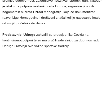
promiču odgovornost, zajedništvo i pozitivan sportski duh. Također
je istaknuta potpora nastavku rada Udruge, organizaciji novih
nogometnih susreta i izradi monografije, koja će dokumentirati
razvoj Lige Hercegovine i društveni značaj koji je natjecanje imalo
od svojih početaka do danas.
Predstavnici Udruge
zahvalili su predsjedniku Čoviću na
kontinuiranoj potpori te su mu uručili zahvalnicu za doprinos radu
Udruge i razvoju ove važne sportske tradicije.