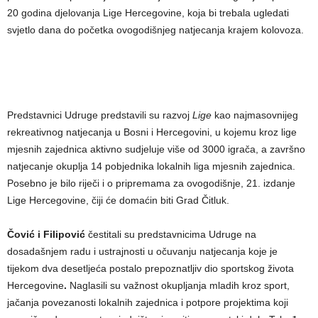
20 godina djelovanja Lige Hercegovine, koja bi trebala ugledati
svjetlo dana do početka ovogodišnjeg natjecanja krajem kolovoza.
Predstavnici Udruge predstavili su razvoj
Lige
kao najmasovnijeg
rekreativnog natjecanja u Bosni i Hercegovini, u kojemu kroz lige
mjesnih zajednica aktivno sudjeluje više od 3000 igrača, a završno
natjecanje okuplja 14 pobjednika lokalnih liga mjesnih zajednica.
Posebno je bilo riječi i o pripremama za ovogodišnje, 21. izdanje
Lige Hercegovine, čiji će domaćin biti Grad Čitluk.
Čović i Filipović
čestitali su predstavnicima Udruge na
dosadašnjem radu i ustrajnosti u očuvanju natjecanja koje je
tijekom dva desetljeća postalo prepoznatljiv dio sportskog života
Hercegovine
.
Naglasili su važnost okupljanja mladih kroz sport,
jačanja povezanosti lokalnih zajednica i potpore projektima koji