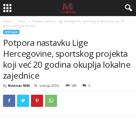
Home
Ostalo
Potpora nastavku Lige Hercegovine, sportskog projekta koji već 20
godina okuplja lokalne...
OSTALO
Potpora nastavku Lige
Hercegovine, sportskog projekta
koji već 20 godina okuplja lokalne
zajednice
By
Novinar MM
-
18. svibnja 2026.
188
0