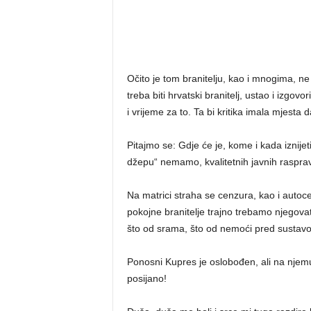
Očito je tom branitelju, kao i mnogima, ne
treba biti hrvatski branitelj, ustao i izgov
i vrijeme za to. Ta bi kritika imala mjesta 
Pitajmo se: Gdje će je, kome i kada iznije
džepu“ nemamo, kvalitetnih javnih rasprava
Na matrici straha se cenzura, kao i autoc
pokojne branitelje trajno trebamo njegovati,
što od srama, što od nemoći pred sustavom 
Ponosni Kupres je oslobođen, ali na njemu,
posijano!