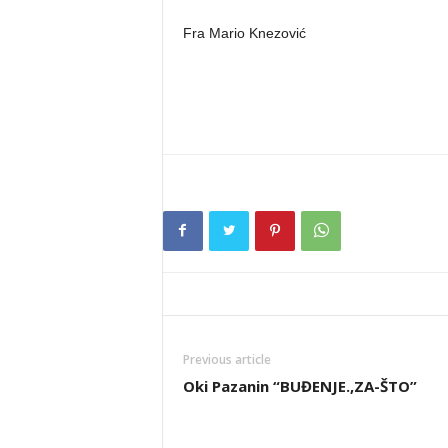
Fra Mario Knezović
Previous article
Oki Pazanin “BUĐENJE.,ZA-ŠTO”