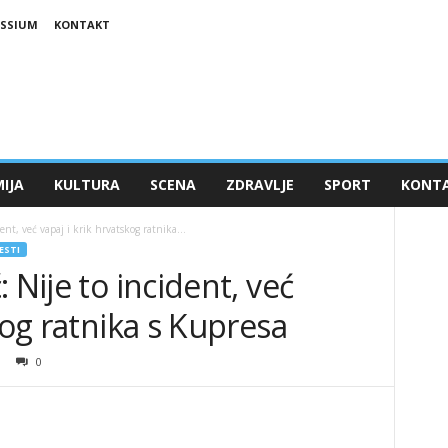
ESSIUM
KONTAKT
IJA
KULTURA
SCENA
ZDRAVLJE
SPORT
KONT
ent, već vapaj i krik hrvatskog ratnika...
JESTI
 Nije to incident, već
kog ratnika s Kupresa
0