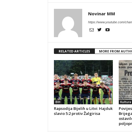
Novinar MM
https://www.youtube.com/c
RELATED ARTICLES
MORE FROM AUTH
BIH
Kultura
Rapsodija Bijelih u Litvi: Hajduk
Povijes
slavio 5:2 protiv Žalgirisa
Brijeg
ostavil
poljop