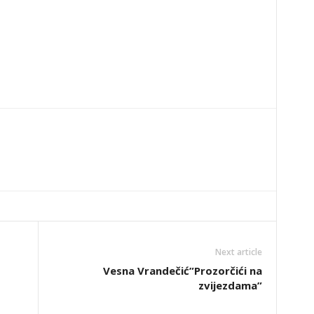
Next article
Vesna Vrandečić”Prozorčići na
zvijezdama”