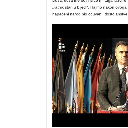
Duša, duša me boli i srce mi tuga razdire 
„ratnik stari u bijedi“. Hajmo nakon ovog
napaćeni narod bio očuvan i dostojanstven