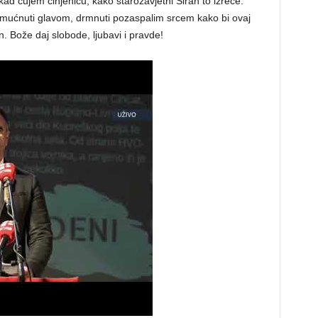
kad čujem činjenicu, kako starozavjetni Sirah to izreče:
a mućnuti glavom, drmnuti pozaspalim srcem kako bi ovaj
. Bože daj slobode, ljubavi i pravde!