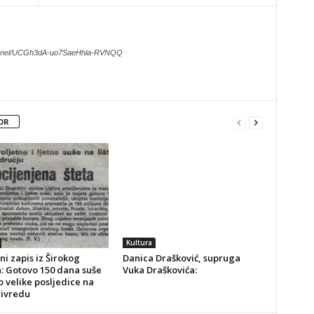
hannel/UCGh3dA-uo7SaeHhla-RVNQQ
OR
Kultura
ni zapis iz Širokog
Danica Drašković, supruga
a: Gotovo 150 dana suše
Vuka Draškovića:
o velike posljedice na
rivredu