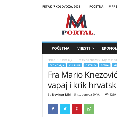
PETAK, 7 KOLOVOZA, 2026
POČETNA
IMPR
M
M
P
o
r
t
a
POČETNA
VIJESTI
EKONOM
l
Home
Ekonomija
Fra Mario Knezović: Nije to incid
EKONOMIJA
KULTURA
OSTALO
SCENA
VI
Fra Mario Knezović:
vapaj i krik hrvats
By
Novinar MM
-
5. studenoga 2019.
1289