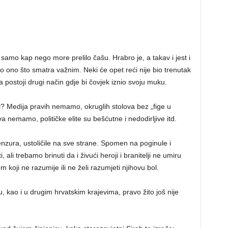
 samo kap nego more prelilo čašu. Hrabro je, a takav i jest i
orio ono što smatra važnim. Neki će opet reći nije bio trenutak
da postoji drugi način gdje bi čovjek iznio svoju muku.
ti? Medija pravih nemamo, okruglih stolova bez „fige u
 nemamo, političke elite su bešćutne i nedodirljive itd.
enzura, ustoličile na sve strane. Spomen na poginule i
 ali trebamo brinuti da i živući heroji i branitelji ne umiru
koji ne razumije ili ne želi razumjeti njihovu bol.
 kao i u drugim hrvatskim krajevima, pravo žito još nije