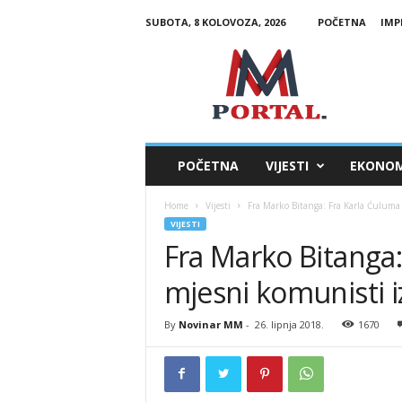
SUBOTA, 8 KOLOVOZA, 2026
POČETNA
IMP
M
M
P
o
r
t
a
POČETNA
VIJESTI
EKONOM
l
Home
Vijesti
Fra Marko Bitanga: Fra Karla Ćuluma
VIJESTI
Fra Marko Bitanga:
mjesni komunisti i
By
Novinar MM
-
26. lipnja 2018.
1670