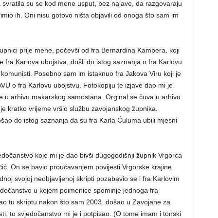
ra svratila su se kod mene usput, bez najave, da razgovaraju
mio ih. Oni nisu gotovo ništa objavili od onoga što sam im
župnici prije mene, počevši od fra Bernardina Kambera, koji
e fra Karlova ubojstva, došli do istog saznanja o fra Karlovu
ni komunisti. Posebno sam im istaknuo fra Jakova Viru koji je
VU o fra Karlovu ubojstvu. Fotokopiju te izjave dao mi je
u je u arhivu makarskog samostana. Orginal se čuva u arhivu
m je kratko vrijeme vršio službu zavojanskog župnika.
ošao do istog saznanja da su fra Karla Ćuluma ubili mjesni
očanstvo koje mi je dao bivši dugogodišnji župnik Vrgorca
ić. On se bavio proučavanjem povijesti Vrgorske krajine.
noj svojoj neobjavljenoj skripti pozabavio se i fra Karlovim
edočanstvo u kojem poimenice spominje jednoga fra
dao tu skriptu nakon što sam 2003. došao u Zavojane za
jesti, to svjedočanstvo mi je i potpisao. (O tome imam i tonski