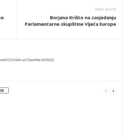
Next article
se
Borjana Krišto na zasjedanju
Parlamentarne skupštine Vijeća Europe
hannel/UCGh3dA-uo7SaeHhla-RVNQQ
OR