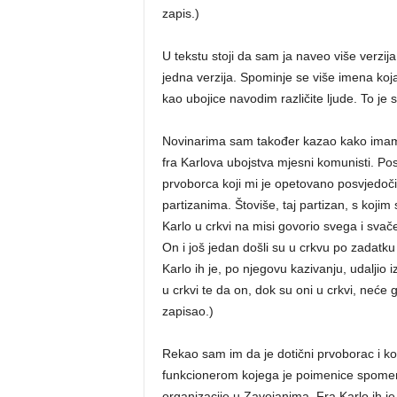
zapis.)
U tekstu stoji da sam ja naveo više verzij
jedna verzija. Spominje se više imena koja
kao ubojice navodim različite ljude. To je 
Novinarima sam također kazao kako imam n
fra Karlova ubojstva mjesni komunisti. P
prvoborca koji mi je opetovano posvjedoči
partizanima. Štoviše, taj partizan, s koji
Karlo u crkvi na misi govorio svega i svač
On i još jedan došli su u crkvu po zadatku 
Karlo ih je, po njegovu kazivanju, udaljio 
u crkvi te da on, dok su oni u crkvi, neće
zapisao.)
Rekao sam im da je dotični prvoborac i kom
funkcionerom kojega je poimenice spomenu
organizacije u Zavojanima. Fra Karlo ih je