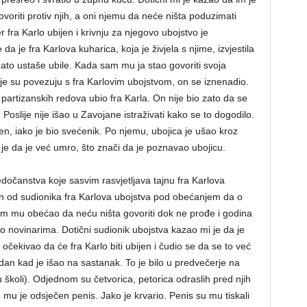
voriti protiv njih, a oni njemu da neće ništa poduzimati
r fra Karlo ubijen i krivnju za njegovo ubojstvo je
a je fra Karlova kuharica, koja je živjela s njime, izvjestila
ato ustaše ubile. Kada sam mu ja stao govoriti svoja
e su povezuju s fra Karlovim ubojstvom, on se iznenadio.
 partizanskih redova ubio fra Karla. On nije bio zato da se
 Poslije nije išao u Zavojane istraživati kako se to dogodilo.
jen, iako je bio svećenik. Po njemu, ubojica je ušao kroz
je da je već umro, što znači da je poznavao ubojicu.
očanstva koje sasvim rasvjetljava tajnu fra Karlova
an od sudionika fra Karlova ubojstva pod obećanjem da o
am mu obećao da neću ništa govoriti dok ne prođe i godina
o novinarima. Dotični sudionik ubojstva kazao mi je da je
čekivao da će fra Karlo biti ubijen i čudio se da se to već
aj dan kad je išao na sastanak. To je bilo u predvečerje na
 školi). Odjednom su četvorica, petorica odraslih pred njih
io mu je odsječen penis. Jako je krvario. Penis su mu tiskali