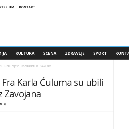
RESSIUM
KONTAKT
IJA
KULTURA
SCENA
ZDRAVLJE
SPORT
KONT
 su ubili mjesni komunisti iz Zavojana
 Fra Karla Ćuluma su ubili
z Zavojana
0