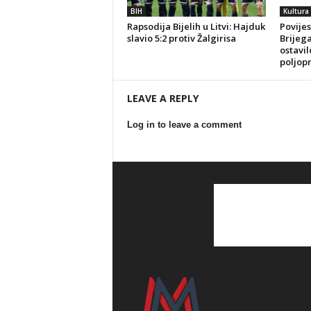
BIH
Kultura
Rapsodija Bijelih u Litvi: Hajduk
Povijes
slavio 5:2 protiv Žalgirisa
Brijeg
ostavil
poljop
LEAVE A REPLY
Log in to leave a comment