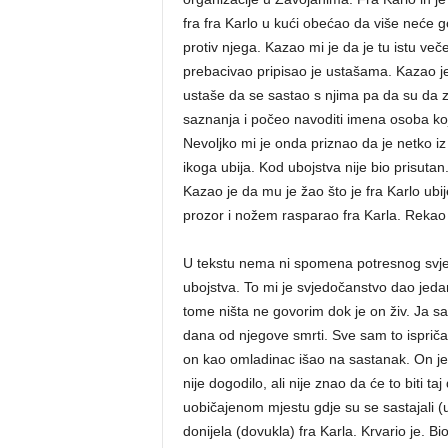
fra fra Karlo u kući obećao da više neće go
protiv njega. Kazao mi je da je tu istu veče
prebacivao pripisao je ustašama. Kazao je d
ustaše da se sastao s njima pa da su da z
saznanja i počeo navoditi imena osoba koj
Nevoljko mi je onda priznao da je netko iz
ikoga ubija. Kod ubojstva nije bio prisutan.
Kazao je da mu je žao što je fra Karlo ubi
prozor i nožem rasparao fra Karla. Rekao 
U tekstu nema ni spomena potresnog svjed
ubojstva. To mi je svjedočanstvo dao jed
tome ništa ne govorim dok je on živ. Ja s
dana od njegove smrti. Sve sam to ispriča
on kao omladinac išao na sastanak. On je o
nije dogodilo, ali nije znao da će to biti t
uobičajenom mjestu gdje su se sastajali (u
donijela (dovukla) fra Karla. Krvario je. B