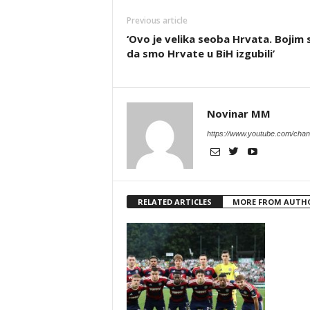
Previous article
‘Ovo je velika seoba Hrvata. Bojim 
da smo Hrvate u BiH izgubili’
Novinar MM
https://www.youtube.com/c
RELATED ARTICLES
MORE FROM AUTH