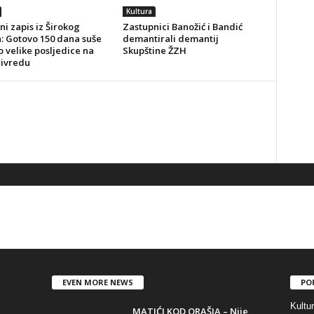
Kultura
ni zapis iz Širokog
Zastupnici Banožić i Bandić
a: Gotovo 150 dana suše
demantirali demantij
o velike posljedice na
Skupštine ŽZH
rivredu
EVEN MORE NEWS
PO
Kultu
MATIĆI KOD ORAŠJA – Nije