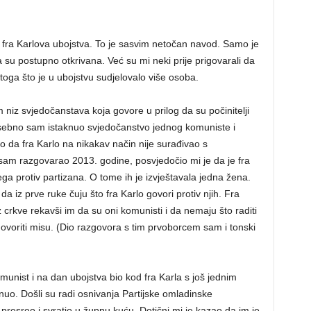
a fra Karlova ubojstva. To je sasvim netočan navod. Samo je
 su postupno otkrivana. Već su mi neki prije prigovarali da
stoga što je u ubojstvu sudjelovalo više osoba.
iz svjedočanstava koja govore u prilog da su počinitelji
osebno sam istaknuo svjedočanstvo jednog komuniste i
o da fra Karlo na nikakav način nije surađivao s
m sam razgovarao 2013. godine, posvjedočio mi je da je fra
ega protiv partizana. O tome ih je izvještavala jedna žena.
da iz prve ruke čuju što fra Karlo govori protiv njih. Fra
iz crkve rekavši im da su oni komunisti i da nemaju što raditi
 govoriti misu. (Dio razgovora s tim prvoborcem sam i tonski
unist i na dan ubojstva bio kod fra Karla s još jednim
o. Došli su radi osnivanja Partijske omladinske
 presreo i svratio u župnu kuću. Dotični mi je kazao da im je