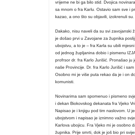
vrijeme ne bi ga bilo stid. Dvojica novina
sa mnom o fra Karlu. Ostavio sam sve i pri
kazao, a ono što su objavili, izokrenuli su.
Dakako, nisu naveli da su svi zavojanski 
je došao prvi u Zavojane za župnika poslij
ubojstvu, a to je – fra Karla su ubili mjes
od jednog župljanina dobio i pismenu IZJA
profrsor dr. fra Karlo Jurišić. Pronašao j
naše Provincije. Dr. fra Karlo Jurišić i sa
Osobno mi je više puta rekao da je i on d
komunisti.
Novinarima sam spomenuo i pismeno svjed
i dekan Biokovskog dekanata fra Vjeko Vrč
Napisao je i knjigu pod tim naslovom. U jed
ubojstvom i napisao je iznimno važno svj
Karlova ubojicu. Fra Vjeko mi je osobno 
župnika. Prije smrti, dok je još bio pri svi