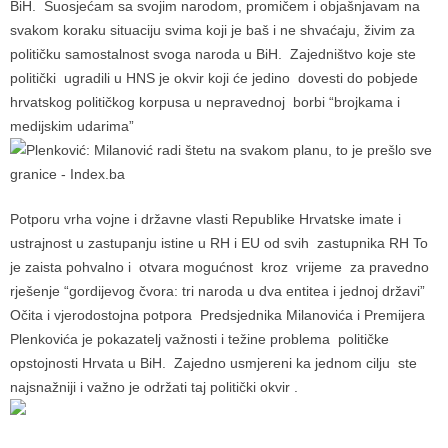
BiH. Suosjećam sa svojim narodom, promičem i objašnjavam na
svakom koraku situaciju svima koji je baš i ne shvaćaju, živim za
političku samostalnost svoga naroda u BiH. Zajedništvo koje ste
politički ugradili u HNS je okvir koji će jedino dovesti do pobjede
hrvatskog političkog korpusa u nepravednoj borbi “brojkama i
medijskim udarima”
Potporu vrha vojne i državne vlasti Republike Hrvatske imate i
ustrajnost u zastupanju istine u RH i EU od svih zastupnika RH To
je zaista pohvalno i otvara mogućnost kroz vrijeme za pravedno
rješenje “gordijevog čvora: tri naroda u dva entitea i jednoj državi”
Očita i vjerodostojna potpora Predsjednika Milanovića i Premijera
Plenkovića je pokazatelj važnosti i težine problema političke
opstojnosti Hrvata u BiH. Zajedno usmjereni ka jednom cilju ste
najsnažniji i važno je održati taj politički okvir .