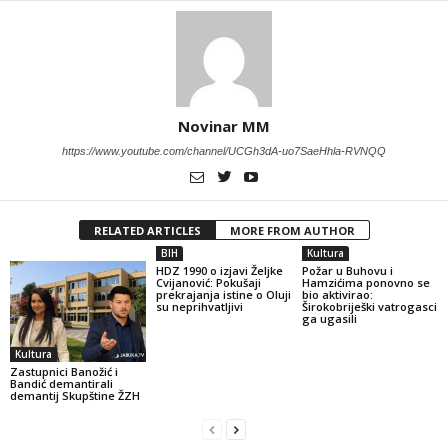
Novinar MM
https://www.youtube.com/channel/UCGh3dA-uo7SaeHhla-RVNQQ
RELATED ARTICLES
MORE FROM AUTHOR
BIH
Kultura
HDZ 1990 o izjavi Željke
Požar u Buhovu i
Cvijanović: Pokušaji
Hamzićima ponovno se
prekrajanja istine o Oluji
bio aktivirao:
su neprihvatljivi
Širokobriješki vatrogasci
ga ugasili
Kultura
Zastupnici Banožić i
Bandić demantirali
demantij Skupštine ŽZH