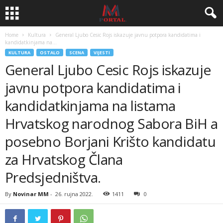
Home
Kultura
General Ljubo Cesic Rojs iskazuje javnu potpora kandidatima i
kandidatkinjama na...
KULTURA
OSTALO
SCENA
VIJESTI
General Ljubo Cesic Rojs iskazuje
javnu potpora kandidatima i
kandidatkinjama na listama
Hrvatskog narodnog Sabora BiH a
posebno Borjani Krišto kandidatu
za Hrvatskog Člana
Predsjedništva.
By
Novinar MM
-
26. rujna 2022.
1411
0