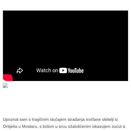
Upoznat sam s tragičnim slučajem stradanja tročlane obitelji iz
Ortiješa u Mostaru, s bolom u srcu ožalošćenim iskazujem sućut a