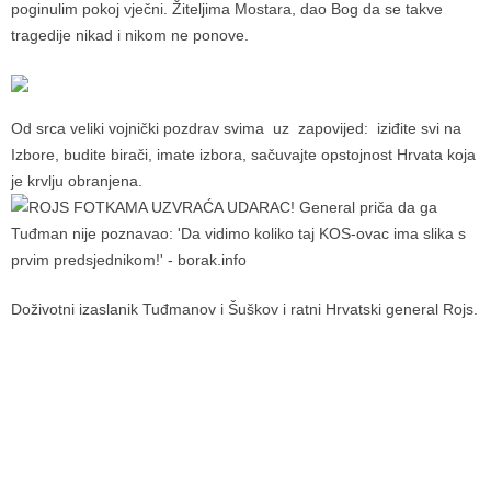
poginulim pokoj vječni. Žiteljima Mostara, dao Bog da se takve
tragedije nikad i nikom ne ponove.
Od srca veliki vojnički pozdrav svima uz zapovijed: iziđite svi na
Izbore, budite birači, imate izbora, sačuvajte opstojnost Hrvata koja
je krvlju obranjena.
Doživotni izaslanik Tuđmanov i Šuškov i ratni Hrvatski general Rojs.