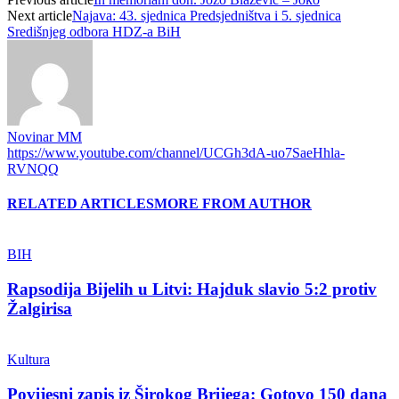
Next article
Najava: 43. sjednica Predsjedništva i 5. sjednica
Središnjeg odbora HDZ-a BiH
Novinar MM
https://www.youtube.com/channel/UCGh3dA-uo7SaeHhla-
RVNQQ
RELATED ARTICLES
MORE FROM AUTHOR
BIH
Rapsodija Bijelih u Litvi: Hajduk slavio 5:2 protiv
Žalgirisa
Kultura
Povijesni zapis iz Širokog Brijega: Gotovo 150 dana