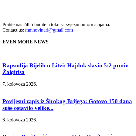
Pratite nas 24h i budite u toku sa svježim informacijama.
Contact us:
mmnovinari@gmail.com
EVEN MORE NEWS
Rapsodija Bijelih u Litvi: Hajduk slavio 5:2 protiv
Žalgirisa
7. kolovoza 2026.
Povijesni zapis iz Širokog Brijega: Gotovo 150 dana
suše ostavilo velike...
6. kolovoza 2026.