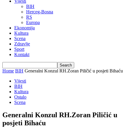
Vijesti
BIH
Herceg-Bosna
RS
Europa
Ekonomija
Kultura
Scena
Zdravlje
Sport
Kontakt
Home
BIH
Generalni Konzul RH.Zoran Piličić u posjeti Bihaću
Vijesti
BIH
Kultura
Ostalo
Scena
Generalni Konzul RH.Zoran Piličić u
posjeti Bihaću