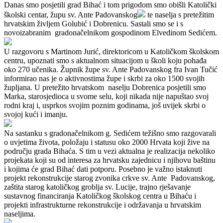
Danas smo posjetili grad Bihać i tom prigodom smo obišli Katolički
školski centar, župu sv. Ante Padovanskog
te naselja s pretežitim
hrvatskim življem Golubić i Dobrenicu. Sastali smo se i s
novoizabranim gradonačelnikom gospodinom Elvedinom Sedićem.
U razgovoru s Martinom Jurić, direktoricom u Katoličkom školskom
centru, upoznati smo s aktualnom situacijom u školi koju pohađa
oko 270 učenika. Župnik župe sv. Ante Padovanskog fra Ivan Tučić
informirao nas je o aktivnostima župe i skrbi za oko 1500 svojih
župljana. U pretežito hrvatskom naselju Dobrenica posjetili smo
Marka, starosjedioca u svome selu, koji nikada nije napuštao svoj
rodni kraj i, usprkos svojim poznim godinama, još uvijek skrbi o
svojoj kući i imanju.
Na sastanku s gradonačelnikom g. Sedićem težišno smo razgovarali
o uvjetima života, položaju i statusu oko 2000 Hrvata koji žive na
području grada Bihaća. S tim u vezi aktualna je realizacija nekoliko
projekata koji su od interesa za hrvatsku zajednicu i njihovu baštinu
i kojima će grad Bihać dati potporu. Posebno je važno istaknuti
projekt rekonstrukcije starog zvonika crkve sv. Ante Padovanskog,
zaštita starog katoličkog groblja sv. Lucije, trajno rješavanje
sustavnog financiranja Katoličkog školskog centra u Bihaću i
projekti infrastrukturne rekonstrukcije i održavanja u hrvatskim
naseljima.