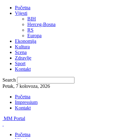
Početna
Vijesti
BIH
Herceg-Bosna
RS
Europa
Ekonomija
Kultura
Scena
Zdravlje
Sport
Kontakt
Search
Petak, 7 kolovoza, 2026
Početna
Impressium
Kontakt
MM Portal
Početna