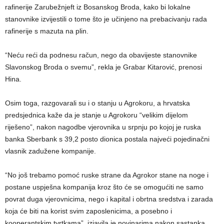
rafinerije Zarubežnjeft iz Bosanskog Broda, kako bi lokalne
stanovnike izvijestili o tome što je učinjeno na prebacivanju rada
rafinerije s mazuta na plin.
“Neću reći da podnesu račun, nego da obavijeste stanovnike
Slavonskog Broda o svemu”, rekla je Grabar Kitarović, prenosi
Hina.
Osim toga, razgovarali su i o stanju u Agrokoru, a hrvatska
predsjednica kaže da je stanje u Agrokoru “velikim dijelom
riješeno”, nakon nagodbe vjerovnika u srpnju po kojoj je ruska
banka Sberbank s 39,2 posto dionica postala najveći pojedinačni
vlasnik zadužene kompanije.
“No još trebamo pomoć ruske strane da Agrokor stane na noge i
postane uspješna kompanija kroz što će se omogućiti ne samo
povrat duga vjerovnicima, nego i kapital i obrtna sredstva i zarada
koja će biti na korist svim zaposlenicima, a posebno i
kooperantskim tvrtkama”, izjavila je novinarima nakon sastanka.