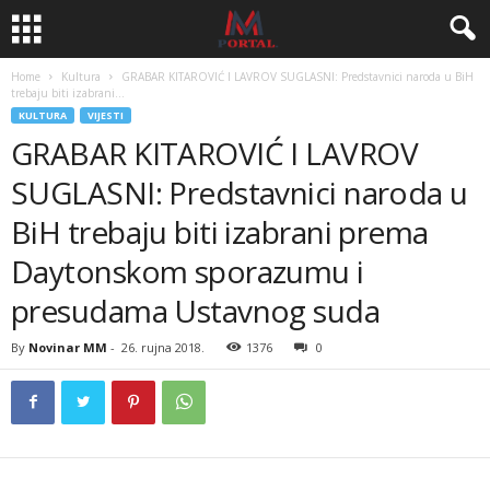
Home
Kultura
GRABAR KITAROVIĆ I LAVROV SUGLASNI: Predstavnici naroda u BiH
trebaju biti izabrani...
KULTURA
VIJESTI
GRABAR KITAROVIĆ I LAVROV
SUGLASNI: Predstavnici naroda u
BiH trebaju biti izabrani prema
Daytonskom sporazumu i
presudama Ustavnog suda
By
Novinar MM
-
26. rujna 2018.
1376
0