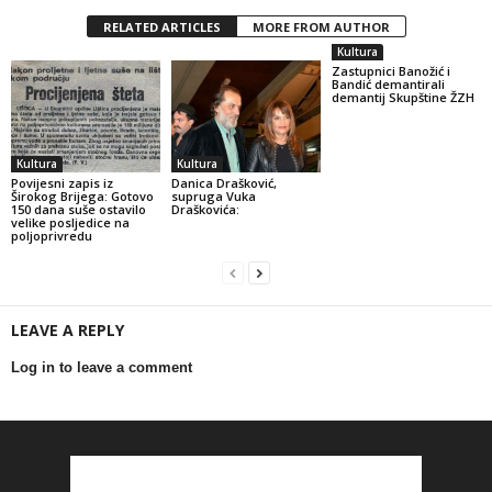
RELATED ARTICLES
MORE FROM AUTHOR
Kultura
Zastupnici Banožić i
Bandić demantirali
demantij Skupštine ŽZH
Kultura
Kultura
Povijesni zapis iz
Danica Drašković,
Širokog Brijega: Gotovo
supruga Vuka
150 dana suše ostavilo
Draškovića:
velike posljedice na
poljoprivredu
LEAVE A REPLY
Log in to leave a comment