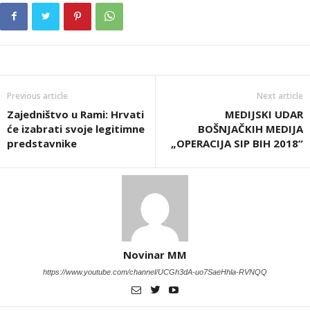
Previous article
Next article
Zajedništvo u Rami: Hrvati
MEDIJSKI UDAR
će izabrati svoje legitimne
BOŠNJAČKIH MEDIJA
predstavnike
„OPERACIJA SIP BIH 2018“
Novinar MM
https://www.youtube.com/channel/UCGh3dA-uo7SaeHhla-RVNQQ