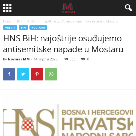
Home
BIH
HNS BiH: najoštrije osuđujemo antisemitske napade u Mostaru
VIJESTI
BIH
KULTURA
HNS BiH: najoštrije osuđujemo
antisemitske napade u Mostaru
By
Novinar MM
-
14. srpnja 2025.
306
0