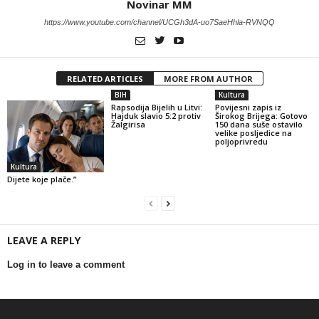
Novinar MM
https://www.youtube.com/channel/UCGh3dA-uo7SaeHhla-RVNQQ
RELATED ARTICLES
MORE FROM AUTHOR
BIH
Kultura
Rapsodija Bijelih u Litvi:
Povijesni zapis iz
Hajduk slavio 5:2 protiv
Širokog Brijega: Gotovo
Žalgirisa
150 dana suše ostavilo
velike posljedice na
poljoprivredu
Kultura
Dijete koje plače.”
LEAVE A REPLY
Log in to leave a comment