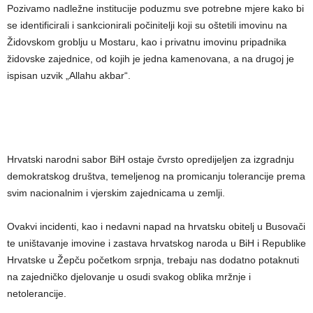
Pozivamo nadležne institucije poduzmu sve potrebne mjere kako bi
se identificirali i sankcionirali počinitelji koji su oštetili imovinu na
Židovskom groblju u Mostaru, kao i privatnu imovinu pripadnika
židovske zajednice, od kojih je jedna kamenovana, a na drugoj je
ispisan uzvik „Allahu akbar“.
Hrvatski narodni sabor BiH ostaje čvrsto opredijeljen za izgradnju
demokratskog društva, temeljenog na promicanju tolerancije prema
svim nacionalnim i vjerskim zajednicama u zemlji.
Ovakvi incidenti, kao i nedavni napad na hrvatsku obitelj u Busovači
te uništavanje imovine i zastava hrvatskog naroda u BiH i Republike
Hrvatske u Žepču početkom srpnja, trebaju nas dodatno potaknuti
na zajedničko djelovanje u osudi svakog oblika mržnje i
netolerancije.