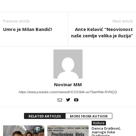
Previous article
Next article
Umro je Milan Bandić!
Ante Kelavić “Neovisnost
naše zemlje velika je iluzija”
Novinar MM
https://www.youtube.com/channel/UCGh3dA-uo7SaeHhla-RVNQQ
RELATED ARTICLES
MORE FROM AUTHOR
Kultura
Danica Drašković,
supruga Vuka
Draškovića: