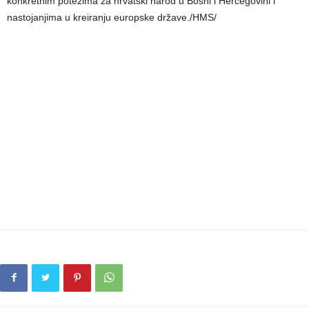
konkretnim potezima za hrvatski narod u Bosni i Hercegovini i
nastojanjima u kreiranju europske države./HMS/