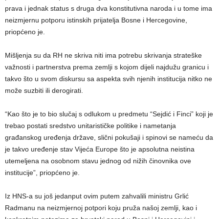
prava i jednak status s druga dva konstitutivna naroda i u tome ima
neizmjernu potporu istinskih prijatelja Bosne i Hercegovine,
priopćeno je.
Mišljenja su da RH ne skriva niti ima potrebu skrivanja strateške
važnosti i partnerstva prema zemlji s kojom dijeli najdužu granicu i
takvo što u svom diskursu sa aspekta svih njenih institucija nitko ne
može suzbiti ili derogirati.
“Kao što je to bio slučaj s odlukom u predmetu “Sejdić i Finci” koji je
trebao postati sredstvo unitarističke politike i nametanja
građanskog uređenja države, slični pokušaji i spinovi se nameću da
je takvo uređenje stav Vijeća Europe što je apsolutna neistina
utemeljena na osobnom stavu jednog od nižih činovnika ove
institucije”, priopćeno je.
Iz HNS-a su još jedanput ovim putem zahvalili ministru Grlić
Radmanu na neizmjernoj potpori koju pruža našoj zemlji, kao i