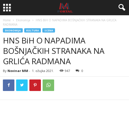
Home
Ekonomija
HNS BiH O NAPADIMA BOŠNJAČKIH STRANAKA NA GRLIĆA
RADMANA
EKONOMIJA
KULTURA
SCENA
HNS BiH O NAPADIMA
BOŠNJAČKIH STRANAKA NA
GRLIĆA RADMANA
By
Novinar MM
-
1. ožujka 2021.
947
0