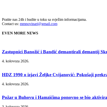
Pratite nas 24h i budite u toku sa svježim informacijama.
Contact us:
mmnovinari@gmail.com
EVEN MORE NEWS
Zastupnici Banožić i Bandić demantirali demantij S
4. kolovoza 2026.
HDZ 1990 o izjavi Željke Cvijanović: Pokušaji prekraj
4. kolovoza 2026.
Požar u Buhovu i Hamzićima ponovno se bio aktivirao:
3. kolovoza 2026.