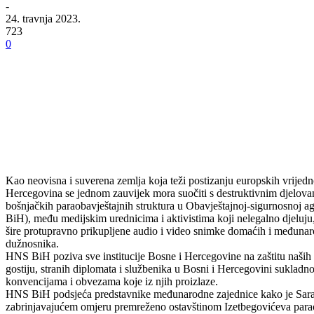
-
24. travnja 2023.
723
0
Kao neovisna i suverena zemlja koja teži postizanju europskih vrijedn
Hercegovina se jednom zauvijek mora suočiti s destruktivnim djelova
bošnjačkih paraobavještajnih struktura u Obavještajnoj-sigurnosnoj a
BiH), među medijskim urednicima i aktivistima koji nelegalno djeluju,
šire protupravno prikupljene audio i video snimke domaćih i međunar
dužnosnika.
HNS BiH poziva sve institucije Bosne i Hercegovine na zaštitu naši
gostiju, stranih diplomata i službenika u Bosni i Hercegovini sukla
konvencijama i obvezama koje iz njih proizlaze.
HNS BiH podsjeća predstavnike međunarodne zajednice kako je Sara
zabrinjavajućem omjeru premreženo ostavštinom Izetbegovićeva para