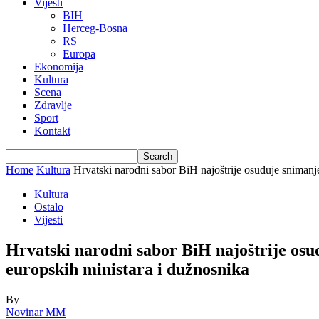
Vijesti
BIH
Herceg-Bosna
RS
Europa
Ekonomija
Kultura
Scena
Zdravlje
Sport
Kontakt
Home
Kultura
Hrvatski narodni sabor BiH najoštrije osuđuje snimanje
Kultura
Ostalo
Vijesti
Hrvatski narodni sabor BiH najoštrije osu
europskih ministara i dužnosnika
By
Novinar MM