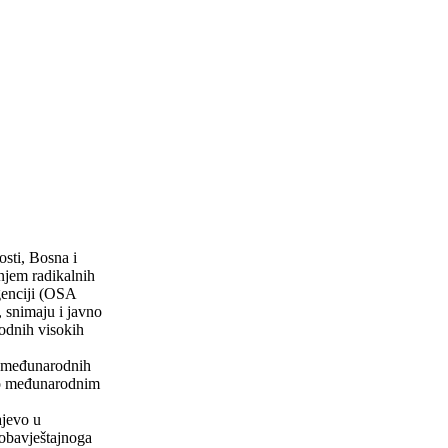
osti, Bosna i
njem radikalnih
genciji (OSA
 snimaju i javno
odnih visokih
h međunarodnih
dno međunarodnim
jevo u
obavještajnoga