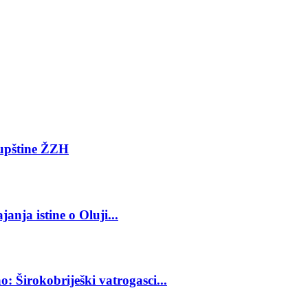
kupštine ŽZH
anja istine o Oluji...
 Širokobriješki vatrogasci...