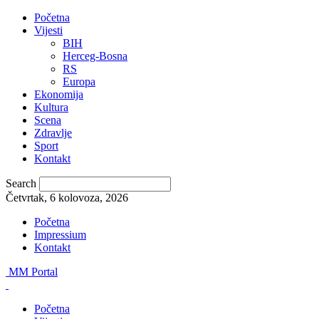
Početna
Vijesti
BIH
Herceg-Bosna
RS
Europa
Ekonomija
Kultura
Scena
Zdravlje
Sport
Kontakt
Search
Četvrtak, 6 kolovoza, 2026
Početna
Impressium
Kontakt
MM Portal
Početna