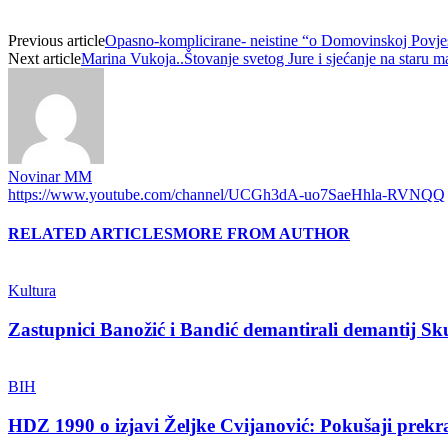
Previous article
Opasno-komplicirane- neistine “o Domovinskoj Povjes
Next article
Marina Vukoja..Štovanje svetog Jure i sjećanje na staru m
Novinar MM
https://www.youtube.com/channel/UCGh3dA-uo7SaeHhla-RVNQQ
RELATED ARTICLES
MORE FROM AUTHOR
Kultura
Zastupnici Banožić i Bandić demantirali demantij S
BIH
HDZ 1990 o izjavi Željke Cvijanović: Pokušaji prekraj