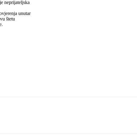
e neprijateljska
ovjerenja unutar
vu štetu
e.