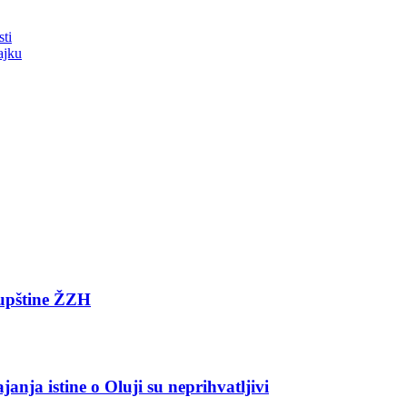
ti
ajku
kupštine ŽZH
anja istine o Oluji su neprihvatljivi