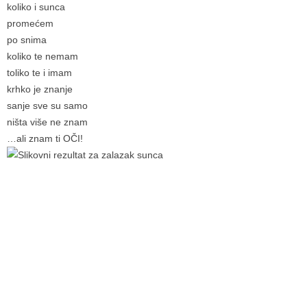
koliko i sunca
promećem
po snima
koliko te nemam
toliko te i imam
krhko je znanje
sanje sve su samo
ništa više ne znam
…ali znam ti OČI!