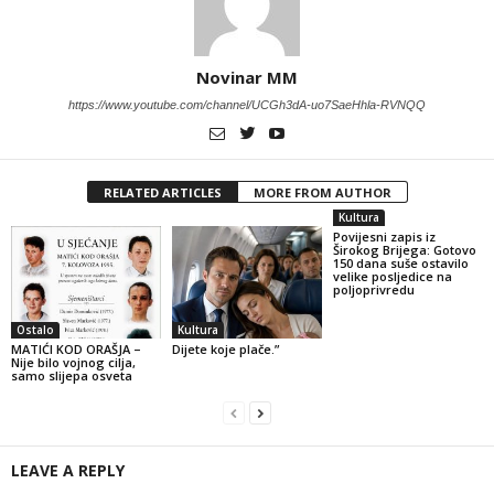
Novinar MM
https://www.youtube.com/channel/UCGh3dA-uo7SaeHhla-RVNQQ
RELATED ARTICLES
MORE FROM AUTHOR
Kultura
Povijesni zapis iz
Širokog Brijega: Gotovo
150 dana suše ostavilo
velike posljedice na
poljoprivredu
Ostalo
Kultura
MATIĆI KOD ORAŠJA –
Dijete koje plače.”
Nije bilo vojnog cilja,
samo slijepa osveta
LEAVE A REPLY