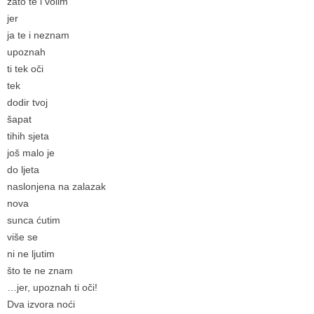
zato te i volim
jer
ja te i neznam
upoznah
ti tek oči
tek
dodir tvoj
šapat
tihih sjeta
još malo je
do ljeta
naslonjena na zalazak
nova
sunca ćutim
više se
ni ne ljutim
što te ne znam
…jer, upoznah ti oči!
Dva izvora noći