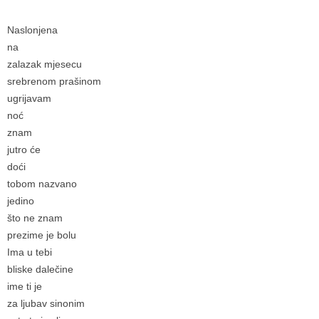
Naslonjena
na
zalazak mjesecu
srebrenom prašinom
ugrijavam
noć
znam
jutro će
doći
tobom nazvano
jedino
što ne znam
prezime je bolu
Ima u tebi
bliske dalečine
ime ti je
za ljubav sinonim