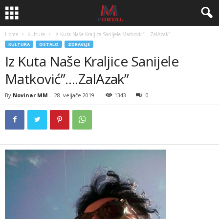
Home
Kultura
Iz Kuta Naše Kraljice Sanijele Matković”….ZalAzak”
KULTURA
OSTALO
ZDRAVLJE
Iz Kuta Naše Kraljice Sanijele
Matković”….ZalAzak”
By
Novinar MM
-
28. veljače 2019.
1343
0