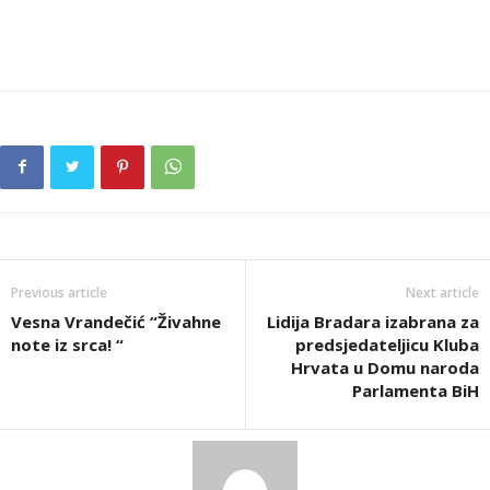
Previous article
Next article
Vesna Vrandečić “Živahne
Lidija Bradara izabrana za
note iz srca! “
predsjedateljicu Kluba
Hrvata u Domu naroda
Parlamenta BiH