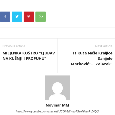
Previous article
Next article
MILJENKA KOŠTRO “LJUBAV
Iz Kuta Naše Kraljice
NA KUŠNJI I PROPUHU”
Sanijele
Matković”….ZalAzak”
Novinar MM
https://www.youtube.com/channel/UCGh3dA-uo7SaeHhla-RVNQQ