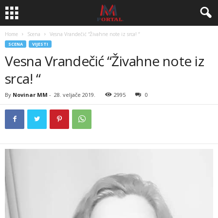
Home
Scena
Vesna Vrandečić “Živahne note iz srca! “
SCENA
VIJESTI
Vesna Vrandečić “Živahne note iz
srca! “
By
Novinar MM
-
28. veljače 2019.
2995
0