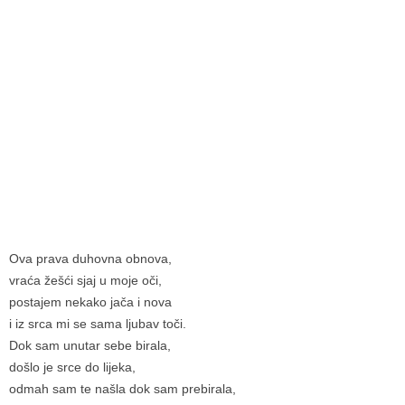
Ova prava duhovna obnova,
vraća žešći sjaj u moje oči,
postajem nekako jača i nova
i iz srca mi se sama ljubav toči.
Dok sam unutar sebe birala,
došlo je srce do lijeka,
odmah sam te našla dok sam prebirala,