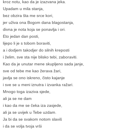
kroz notu, kao da je izazvana jeka.
Upadam u mila stanja,
bez obzira šta me srce kori,
jer uživa ona Bogom dana blagostanja,
divna je nota koja se ponavlja i ori.
Eto jedan dan posti,
lijepo li je s tobom boraviti,
a i dodjem takodjer do silnih kreposti
i želim, sve sta nije blisko tebi, zaboraviti.
Kao da je unutar mene skupljeno sada janje,
sve od tebe me kao žerava žari,
javlja se ono iskreno, čisto kajanje
i sve se u meni iznutra i izvanka ražari.
Mnogo toga izaziva sjede,
ali ja se ne dam
i kao da me se čeka iza zasjede,
ali ja se uvijek u Tebe uzdam.
Ja bi da se svakom notom slaviš
i da se volja tvoja vrši