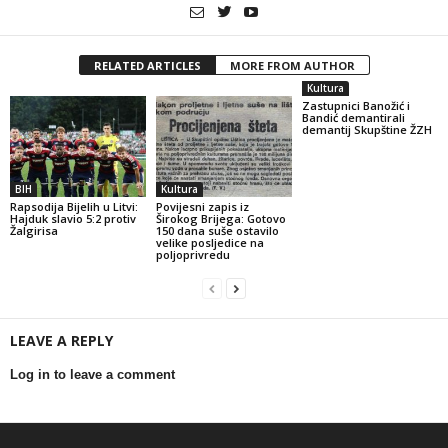
RELATED ARTICLES
MORE FROM AUTHOR
Kultura
Zastupnici Banožić i
Bandić demantirali
demantij Skupštine ŽZH
BIH
Kultura
Rapsodija Bijelih u Litvi:
Povijesni zapis iz
Hajduk slavio 5:2 protiv
Širokog Brijega: Gotovo
Žalgirisa
150 dana suše ostavilo
velike posljedice na
poljoprivredu
LEAVE A REPLY
Log in to leave a comment