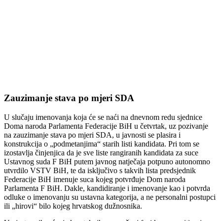
Zauzimanje stava po mjeri SDA
U slučaju imenovanja koja će se naći na dnevnom redu sjednice
Doma naroda Parlamenta Federacije BiH u četvrtak, uz pozivanje
na zauzimanje stava po mjeri SDA, u javnosti se plasira i
konstrukcija o „podmetanjima“ starih listi kandidata. Pri tom se
izostavlja činjenjica da je sve liste rangiranih kandidata za suce
Ustavnog suda F BiH putem javnog natječaja potpuno autonomno
utvrdilo VSTV BiH, te da isključivo s takvih lista predsjednik
Federacije BiH imenuje suca kojeg potvrđuje Dom naroda
Parlamenta F BiH. Dakle, kandidiranje i imenovanje kao i potvrda
odluke o imenovanju su ustavna kategorija, a ne personalni postupci
ili „hirovi“ bilo kojeg hrvatskog dužnosnika.