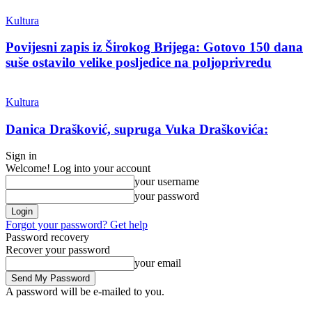
Kultura
Povijesni zapis iz Širokog Brijega: Gotovo 150 dana
suše ostavilo velike posljedice na poljoprivredu
Kultura
Danica Drašković, supruga Vuka Draškovića:
Sign in
Welcome! Log into your account
your username
your password
Forgot your password? Get help
Password recovery
Recover your password
your email
A password will be e-mailed to you.