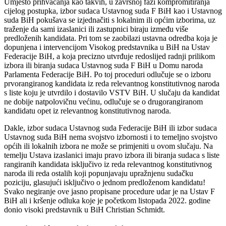
Umjesto prihvaćanja kao takvih, u završnoj fazi kompromitiranja
cijelog postupka, izbor sudaca Ustavnog suda F BiH kao i Ustavnog
suda BiH pokušava se izjednačiti s lokalnim ili općim izborima, uz
traženje da sami izaslanici ili zastupnici biraju između više
predloženih kandidata. Pri tom se zaobilazi ustavna odredba koja je
dopunjena i intervencijom Visokog predstavnika u BiH na Ustav
Federacije BiH, a koja precizno utvrđuje redoslijed radnji prilikom
izbora ili biranja sudaca Ustavnog suda F BiH u Domu naroda
Parlamenta Federacije BiH. Po toj proceduri odlučuje se o izboru
prvorangiranog kandidata iz reda relevantnog konstitutivnog naroda
s liste koju je utvrdilo i dostavilo VSTV BiH. U slučaju da kandidat
ne dobije natpolovičnu većinu, odlučuje se o drugorangiranom
kandidatu opet iz relevantnog konstitutivnog naroda.
Dakle, izbor sudaca Ustavnog suda Federacije BiH ili izbor sudaca
Ustavnog suda BiH nema svojstvo izbornosti i to temeljno svojstvo
općih ili lokalnih izbora ne može se primjeniti u ovom slučaju. Na
temelju Ustava izaslanici imaju pravo izbora ili biranja sudaca s liste
rangiranih kandidata isključivo iz reda relevantnog konstitutivnog
naroda ili reda ostalih koji popunjavaju upražnjenu sudačku
poziciju, glasujući isključivo o jednom predloženom kandidatu!
Svako negiranje ove jasno propisane procedure udar je na Ustav F
BiH ali i kršenje odluka koje je početkom listopada 2022. godine
donio visoki predstavnik u BiH Christian Schmidt.