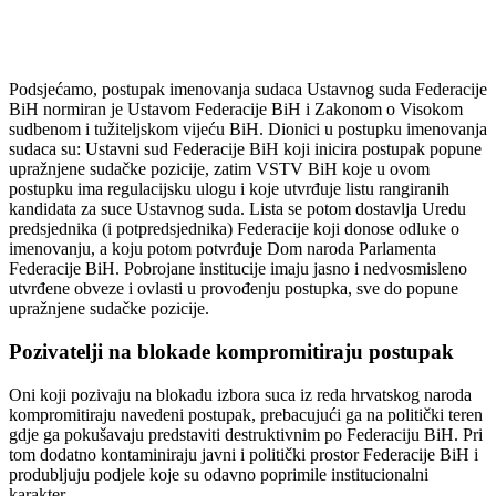
Podsjećamo, postupak imenovanja sudaca Ustavnog suda Federacije
BiH normiran je Ustavom Federacije BiH i Zakonom o Visokom
sudbenom i tužiteljskom vijeću BiH. Dionici u postupku imenovanja
sudaca su: Ustavni sud Federacije BiH koji inicira postupak popune
upražnjene sudačke pozicije, zatim VSTV BiH koje u ovom
postupku ima regulacijsku ulogu i koje utvrđuje listu rangiranih
kandidata za suce Ustavnog suda. Lista se potom dostavlja Uredu
predsjednika (i potpredsjednika) Federacije koji donose odluke o
imenovanju, a koju potom potvrđuje Dom naroda Parlamenta
Federacije BiH. Pobrojane institucije imaju jasno i nedvosmisleno
utvrđene obveze i ovlasti u provođenju postupka, sve do popune
upražnjene sudačke pozicije.
Pozivatelji na blokade kompromitiraju postupak
Oni koji pozivaju na blokadu izbora suca iz reda hrvatskog naroda
kompromitiraju navedeni postupak, prebacujući ga na politički teren
gdje ga pokušavaju predstaviti destruktivnim po Federaciju BiH. Pri
tom dodatno kontaminiraju javni i politički prostor Federacije BiH i
produbljuju podjele koje su odavno poprimile institucionalni
karakter.