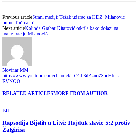
Previous article
Strani mediji: Težak udarac za HDZ. Milanović
poput Tuđmana!
Next article
Kolinda Grabar-Kitarović otkrila kako dolazi na
inauguraciju Milanovića
Novinar MM
https://www.youtube.com/channel/UCGh3dA-uo7SaeHhla-
RVNQQ
RELATED ARTICLES
MORE FROM AUTHOR
BIH
Rapsodija Bijelih u Litvi: Hajduk slavio 5:2 protiv
Žalgirisa