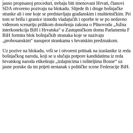
jasno propisanoj proceduri, trebaju biti imenovani Hrvati, članovi
SDA otvoreno pozivaju na blokadu. Slijede ih i druge bošnjačke
stranke ali i one koje se predstavljaju građanskim i multietničkim. Pri
tom se brišu i granice između vladajućih i oporbe te se po nedavno
viđenom scenariju prilikom donošenja zakona o Plinovodu „Južna
interkonekcija BiH i Hrvatska“ u Zastupničkom domu Parlamenta F
BiH formira blok bošnjačkih stranaka koje se nazivaju
„probosanskim“ nasuprot strankama s hrvatskim predznakom.
Uz pozive na blokadu, vrši se i otvoreni pritisak na izaslanike iz reda
bošnjačkog naroda, koji se u slučaju potpore kandidatima iz reda
hrvatskog naroda etiketiraju „izdajnicima i rušiteljima Bosne“ uz
jasne poruke da im prijeti nestanak s političke scene Federacije BiH.