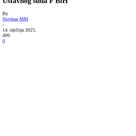
Ustavnog suda F BiH
By
Novinar MM
-
14. siječnja 2025.
499
0