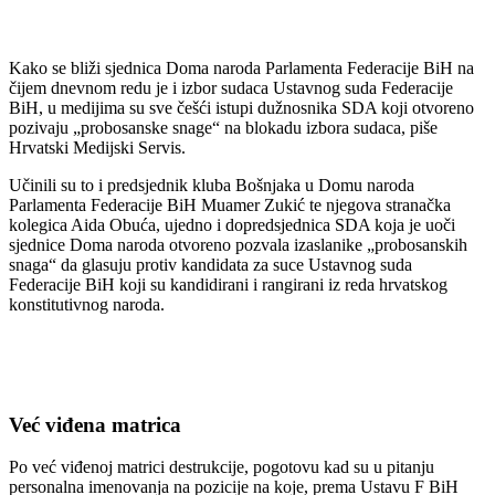
Kako se bliži sjednica Doma naroda Parlamenta Federacije BiH na
čijem dnevnom redu je i izbor sudaca Ustavnog suda Federacije
BiH, u medijima su sve češći istupi dužnosnika SDA koji otvoreno
pozivaju „probosanske snage“ na blokadu izbora sudaca, piše
Hrvatski Medijski Servis.
Učinili su to i predsjednik kluba Bošnjaka u Domu naroda
Parlamenta Federacije BiH Muamer Zukić te njegova stranačka
kolegica Aida Obuća, ujedno i dopredsjednica SDA koja je uoči
sjednice Doma naroda otvoreno pozvala izaslanike „probosanskih
snaga“ da glasuju protiv kandidata za suce Ustavnog suda
Federacije BiH koji su kandidirani i rangirani iz reda hrvatskog
konstitutivnog naroda.
Već viđena matrica
Po već viđenoj matrici destrukcije, pogotovu kad su u pitanju
personalna imenovanja na pozicije na koje, prema Ustavu F BiH