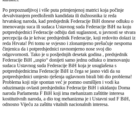
Po prepoznatljivoj i više puta primjenjenoj matrici koja počinje
devalviranjem predloženih kandidata ili dužnosnika iz reda
hrvatskog naroda, kad predsjednik Federacije BiH donese odluku o
imenovanju suca ili sudaca Ustavnog suda Federacije BiH na koju
potpredsjednici Federacije odbiju dati suglasnost, u javnosti se stvara
percepcija da je krivac predsjednik Federacije, koji redovito dolazi iz
reda Hrvata! Pri tomu se svjesno i zlonamjerno prešućuje nesporna
činjenica da i potpredsjednici ravnomjerno nose svoj dio
odgovornosti. Tako je u posljednjih desetak godina , predsjednik
Federacije BiH „uspio“ donijeti samo jednu odluku o imenovanju
sudaca Ustavnog suda Federacije BiH koja je usuglašena s
potpredsjednicima Federacije BiH iz čega se jasno vidi da su
potpredsjednici umjesto rješenja uglavnom birali biti dio problema!
Problema koji nije spontan već je pomno osmišljen i vodi ka
oduzimanju ovlasti predsjedniku Federacije BiH i ukidanju Doma
naroda Parlamenta F BiH koji ima mehanizam zaštitite interesa
kostitutivnih naroda, a dio tog mehanizma je i Ustavni sud F BiH,
odnosno Vijeću za zaštitu vitalnih nacionalnih interesa.