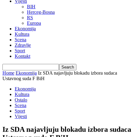
Vijesti
BIH
Herceg-Bosna
RS
Europa
Ekonomija
Kultura
Scena
Zdravlje
Sport
Kontakt
Home
Ekonomija
Iz SDA najavljuju blokadu izbora sudaca
Ustavnog suda F BiH
Ekonomija
Kultura
Ostalo
Scena
Sport
Vijesti
Iz SDA najavljuju blokadu izbora sudaca