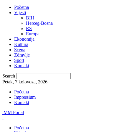
Početna
Vijesti
BIH
Herceg-Bosna
RS
Europa
Ekonomija
Kultura
Scena
Zdravlje
Sport
Kontakt
Search
Petak, 7 kolovoza, 2026
Početna
Impressium
Kontakt
MM Portal
Početna