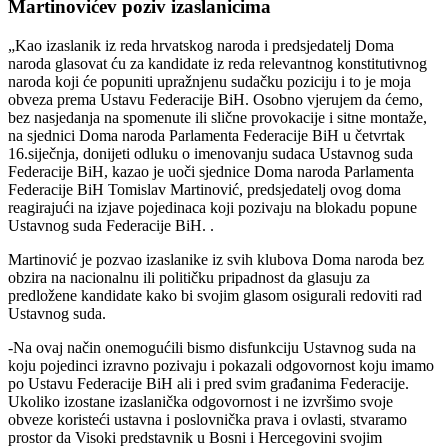
Martinovićev poziv izaslanicima
„Kao izaslanik iz reda hrvatskog naroda i predsjedatelj Doma
naroda glasovat ću za kandidate iz reda relevantnog konstitutivnog
naroda koji će popuniti upražnjenu sudačku poziciju i to je moja
obveza prema Ustavu Federacije BiH. Osobno vjerujem da ćemo,
bez nasjedanja na spomenute ili slične provokacije i sitne montaže,
na sjednici Doma naroda Parlamenta Federacije BiH u četvrtak
16.siječnja, donijeti odluku o imenovanju sudaca Ustavnog suda
Federacije BiH, kazao je uoči sjednice Doma naroda Parlamenta
Federacije BiH Tomislav Martinović, predsjedatelj ovog doma
reagirajući na izjave pojedinaca koji pozivaju na blokadu popune
Ustavnog suda Federacije BiH. .
Martinović je pozvao izaslanike iz svih klubova Doma naroda bez
obzira na nacionalnu ili političku pripadnost da glasuju za
predložene kandidate kako bi svojim glasom osigurali redoviti rad
Ustavnog suda.
-Na ovaj način onemogućili bismo disfunkciju Ustavnog suda na
koju pojedinci izravno pozivaju i pokazali odgovornost koju imamo
po Ustavu Federacije BiH ali i pred svim građanima Federacije.
Ukoliko izostane izaslanička odgovornost i ne izvršimo svoje
obveze koristeći ustavna i poslovnička prava i ovlasti, stvaramo
prostor da Visoki predstavnik u Bosni i Hercegovini svojim