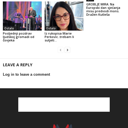
GROBLJE MIRA: Na
Europski dan sjećanja
misu predvodi mons.
Dražen Kutleša
Ostalo
Ostalo
Posljednji pozdrav
Iz rukopisa Marie
ljudskoj gromadi od
Perkovic..trebam li
čovjeka
sutjeti…
LEAVE A REPLY
Log in to leave a comment