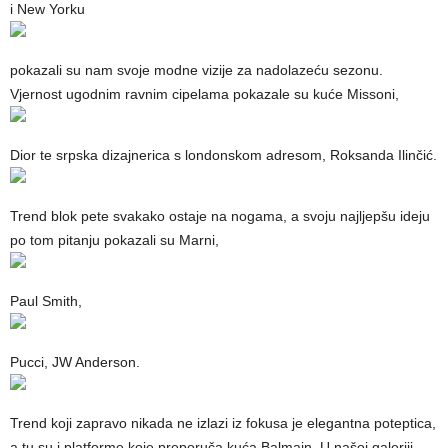
i New Yorku
pokazali su nam svoje modne vizije za nadolazeću sezonu.
Vjernost ugodnim ravnim cipelama pokazale su kuće Missoni,
Dior te srpska dizajnerica s londonskom adresom, Roksanda Ilinčić.
Trend blok pete svakako ostaje na nogama, a svoju najljepšu ideju
po tom pitanju pokazali su Marni,
Paul Smith,
Pucci, JW Anderson.
Trend koji zapravo nikada ne izlazi iz fokusa je elegantna poteptica,
a tu su i platforme koje preporuča kuća Balmain. U našoj galeriji