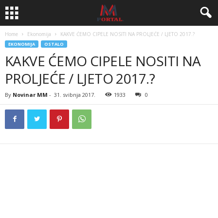
Home
Ekonomija
KAKVE ĆEMO CIPELE NOSITI NA PROLJEĆE / LJETO 2017.?
EKONOMIJA
OSTALO
KAKVE ĆEMO CIPELE NOSITI NA
PROLJEĆE / LJETO 2017.?
By
Novinar MM
-
31. svibnja 2017.
1933
0