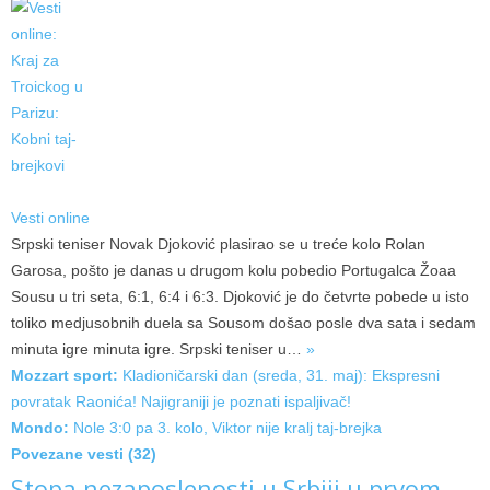
Vesti online
Srpski teniser Novak Djoković plasirao se u treće kolo Rolan
Garosa, pošto je danas u drugom kolu pobedio Portugalca Žoaa
Sousu u tri seta, 6:1, 6:4 i 6:3. Djoković je do četvrte pobede u isto
toliko medjusobnih duela sa Sousom došao posle dva sata i sedam
minuta igre minuta igre. Srpski teniser
u…
»
Mozzart sport:
Kladioničarski dan (sreda, 31. maj): Ekspresni
povratak Raonića! Najigraniji je poznati ispaljivač!
Mondo:
Nole 3:0 pa 3. kolo, Viktor nije kralj taj-brejka
Povezane vesti (32)
Stopa nezaposlenosti u Srbiji u prvom