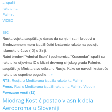
B92
Ruska vojska saopštila je danas da su njeni ratni brodovi u
Sredozemnom moru ispalili četiri krstareće rakete na pozicije
Islamske države (ID) u Siriji.
Ratni brodovi “Admiral Esen” i podmornica “Krasnodar” ispalili su
rakete ka ciljevima ID u blizini drevnog sirijskog grada Palmire,
saopštilo je Ministarstvo odbrane Rusije. Kako se navodi, krstareće
rakete su uspešno
pogodile…
»
RTS:
Rusija iz Mediterana ispalila rakete ka Palmiri
Press:
Rusi s Mediterana ispalili rakete na Palmiru
Video »
Povezane vesti (11)
Miodrag Kostić postao vlasnik dela
Aerodroma u Sloveniji