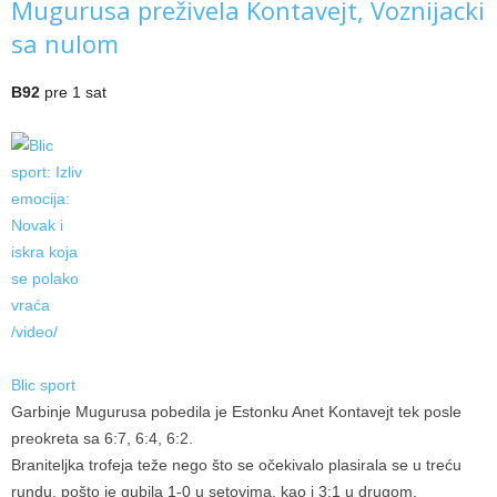
Mugurusa preživela Kontavejt, Voznijacki
sa nulom
B92
pre 1 sat
Blic sport
Garbinje Mugurusa pobedila je Estonku Anet Kontavejt tek posle
preokreta sa 6:7, 6:4, 6:2.
Braniteljka trofeja teže nego što se očekivalo plasirala se u treću
rundu, pošto je gubila 1-0 u setovima, kao i 3:1 u drugom.