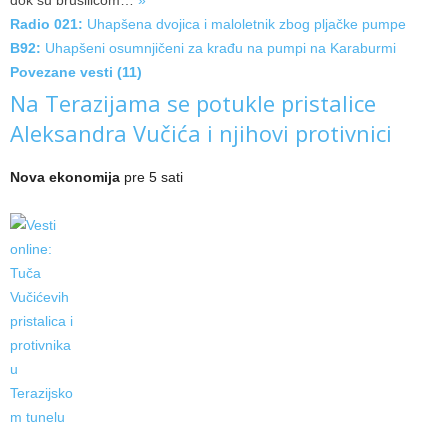
dok su
brusilicom…
»
Radio 021:
Uhapšena dvojica i maloletnik zbog pljačke pumpe
B92:
Uhapšeni osumnjičeni za krađu na pumpi na Karaburmi
Povezane vesti (11)
Na Terazijama se potukle pristalice
Aleksandra Vučića i njihovi protivnici
Nova ekonomija
pre 5 sati