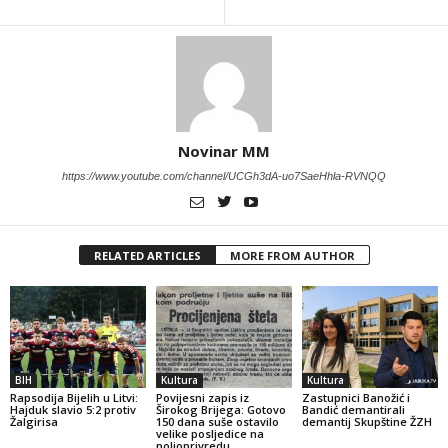
Novinar MM
https://www.youtube.com/channel/UCGh3dA-uo7SaeHhla-RVNQQ
RELATED ARTICLES
MORE FROM AUTHOR
BIH
Kultura
Kultura
Rapsodija Bijelih u Litvi:
Povijesni zapis iz
Zastupnici Banožić i
Hajduk slavio 5:2 protiv
Širokog Brijega: Gotovo
Bandić demantirali
Žalgirisa
150 dana suše ostavilo
demantij Skupštine ŽZH
velike posljedice na
poljoprivredu