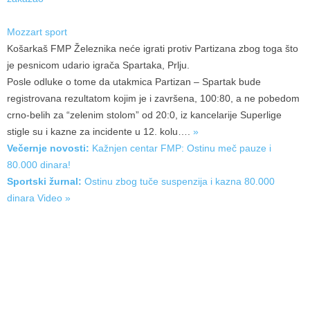
Mozzart sport
Košarkaš FMP Železnika neće igrati protiv Partizana zbog toga što
je pesnicom udario igrača Spartaka, Prlju.
Posle odluke o tome da utakmica Partizan – Spartak bude
registrovana rezultatom kojim je i završena, 100:80, a ne pobedom
crno-belih za “zelenim stolom” od 20:0, iz kancelarije Superlige
stigle su i kazne za incidente u 12.
kolu….
»
Večernje novosti:
Kažnjen centar FMP: Ostinu meč pauze i
80.000 dinara!
Sportski žurnal:
Ostinu zbog tuče suspenzija i kazna 80.000
dinara
Video »