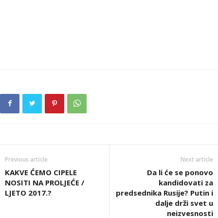
Previous article
Next article
KAKVE ĆEMO CIPELE
Da li će se ponovo
NOSITI NA PROLJEĆE /
kandidovati za
LJETO 2017.?
predsednika Rusije? Putin i
dalje drži svet u
neizvesnosti