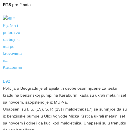
RTS
pre 2 sata
B92
Policija u Beogradu je uhapsila tri osobe osumnjičene za tešku
krađu na benzinskoj pumpi na Karaburmi kada su ukrali metalni sef
sa novcem, saopšteno je iz MUP-a.
Uhapšeni su I. S. (19), S. P. (19) i maloletnik (17) se sumnjiče da su
iz benzinske pumpe u Ulici Vojvode Micka Krstića ukrali metalni sef
sa novcem i odneli ga kući kod maloletnika. Uhapšeni su u trenutku