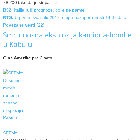
79.200 tako da je
stopa…
»
B92:
Italija ruši prognoze, bolje ne pamte
RTS:
U prvom kvartalu 2017. stopa nezaposlenosti 14,6 odsto
Povezane vesti (22)
Smrtonosna eksplozija kamiona-bombe
u Kabulu
Glas Amerike
pre 2 sata
SEEbiz