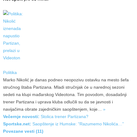
Politika
Marko Nikolić je danas podneo neopozivu ostavku na mesto šefa
stručnog štaba Partizana. Mladi stručnjak će u narednoj sezoni
sedeti na klupi mađarskog Videotona. Tim povodom, dosadašnji
trener Partizana i uprava kluba odlučili su da se javnosti i
navijačima obrate zajedničkim saopštenjem,
koje…
»
Večernje novosti:
Stolica trener Partizana?
Sportske.net:
Saopštenje iz Humske: “Razumemo Nikolića…”
Povezane vesti (11)