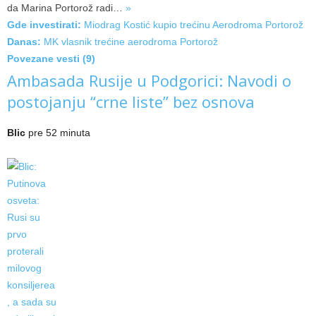
da Marina Portorož
radi…
»
Gde investirati:
Miodrag Kostić kupio trećinu Aerodroma Portorož
Danas:
MK vlasnik trećine aerodroma Portorož
Povezane vesti (9)
Ambasada Rusije u Podgorici: Navodi o
postojanju “crne liste” bez osnova
Blic
pre 52 minuta