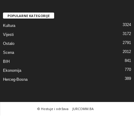
POPULARNE KATEGORIJE
3324
Kultura
3172
Vijesti
2791
Ostalo
2012
Scena
841
BIH
770
Ekonomija
389
Herceg-Bosna
© Hostuje i održava
JURCOMM.BA