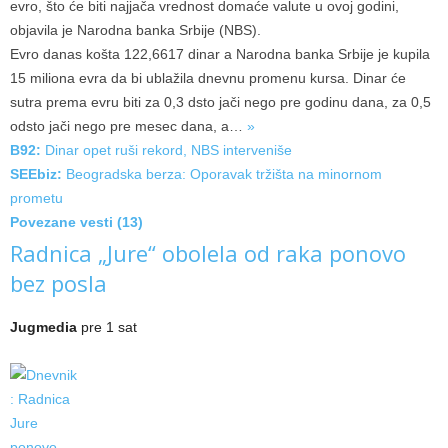
evro, što će biti najjača vrednost domaće valute u ovoj godini,
objavila je Narodna banka Srbije (NBS).
Evro danas košta 122,6617 dinar a Narodna banka Srbije je kupila
15 miliona evra da bi ublažila dnevnu promenu kursa. Dinar će
sutra prema evru biti za 0,3 dsto jači nego pre godinu dana, za 0,5
odsto jači nego pre mesec dana,
a…
»
B92:
Dinar opet ruši rekord, NBS interveniše
SEEbiz:
Beogradska berza: Oporavak tržišta na minornom
prometu
Povezane vesti (13)
Radnica „Jure“ obolela od raka ponovo
bez posla
Jugmedia
pre 1 sat