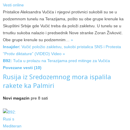
Vesti online
Pristalice Aleksandra Vučića i njegovi protivnici sukobili su se u
podzemnom tunelu na Terazijama, pošto su obe grupe krenule ka
Skupštini Srbije gde Vučić treba da položi zakletvu. U tunelu se u
trnutku sukoba nalazio i predsednik Nove stranke Zoran Živković.
Obe grupe krenule su
podzemnim…
»
Insajder:
Vučić položio zakletvu, sukobi pristalica SNS i Protesta
“Protiv diktature” (VIDEO)
Video »
B92:
Tuča u prolazu na Terazijama pred mitinge za Vučića
Povezane vesti (10)
Rusija iz Sredozemnog mora ispalila
rakete ka Palmiri
Novi magazin
pre 8 sati