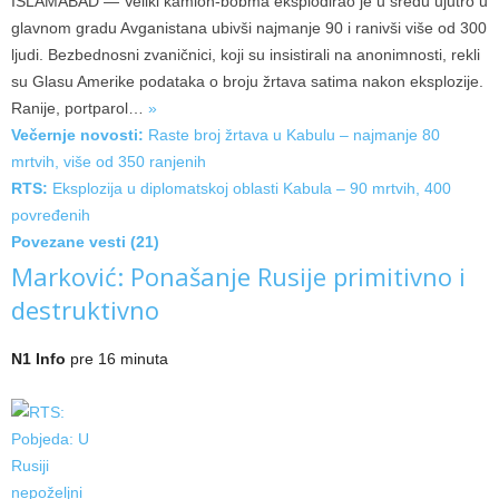
ISLAMABAD — Veliki kamion-bobma eksplodirao je u sredu ujutro u
glavnom gradu Avganistana ubivši najmanje 90 i ranivši više od 300
ljudi. Bezbednosni zvaničnici, koji su insistirali na anonimnosti, rekli
su Glasu Amerike podataka o broju žrtava satima nakon eksplozije.
Ranije,
portparol…
»
Večernje novosti:
Raste broj žrtava u Kabulu – najmanje 80
mrtvih, više od 350 ranjenih
RTS:
Eksplozija u diplomatskoj oblasti Kabula – 90 mrtvih, 400
povređenih
Povezane vesti (21)
Marković: Ponašanje Rusije primitivno i
destruktivno
N1 Info
pre 16 minuta