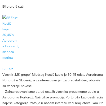
Blic
pre 8 sati
SEEbiz
Vlasnik „MK grupe“ Miodrag Kostić kupio je 30,45 odsto Aerodroma
Portorož u Sloveniji, a zainteresovan je i za preostali deo, objavile
su Večernje novosti.
– Zainteresovani smo da od ostalih vlasnika preuzmemo udele u
Aerodromu Portorož. Naš cilj je promocija Portoroža kao destinacije
najviše kategorije, zato je u našem interesu veći broj letova, kao i to