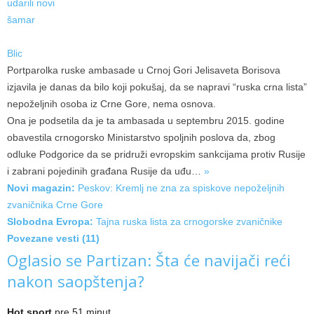
Blic
Portparolka ruske ambasade u Crnoj Gori Jelisaveta Borisova
izjavila je danas da bilo koji pokušaj, da se napravi “ruska crna lista”
nepoželjnih osoba iz Crne Gore, nema osnova.
Ona je podsetila da je ta ambasada u septembru 2015. godine
obavestila crnogorsko Ministarstvo spoljnih poslova da, zbog
odluke Podgorice da se pridruži evropskim sankcijama protiv Rusije
i zabrani pojedinih građana Rusije da
uđu…
»
Novi magazin:
Peskov: Kremlj ne zna za spiskove nepoželjnih
zvaničnika Crne Gore
Slobodna Evropa:
Tajna ruska lista za crnogorske zvaničnike
Povezane vesti (11)
Oglasio se Partizan: Šta će navijači reći
nakon saopštenja?
Hot sport
pre 51 minut