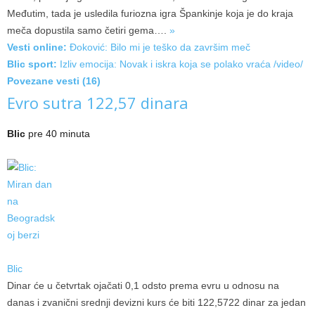
Međutim, tada je usledila furiozna igra Špankinje koja je do kraja
meča dopustila samo četiri
gema….
»
Vesti online:
Đoković: Bilo mi je teško da završim meč
Blic sport:
Izliv emocija: Novak i iskra koja se polako vraća /video/
Povezane vesti (16)
Evro sutra 122,57 dinara
Blic
pre 40 minuta
Blic
Dinar će u četvrtak ojačati 0,1 odsto prema evru u odnosu na
danas i zvanični srednji devizni kurs će biti 122,5722 dinar za jedan