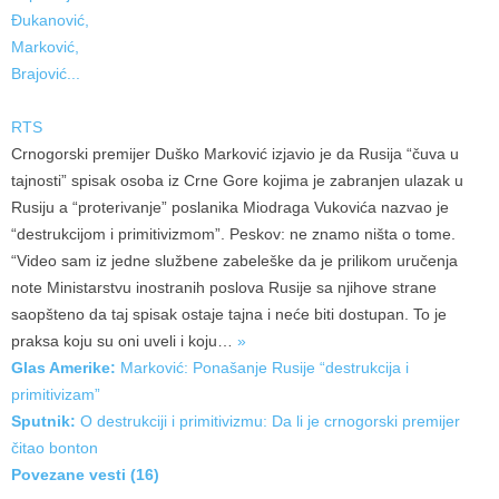
RTS
Crnogorski premijer Duško Marković izjavio je da Rusija “čuva u
tajnosti” spisak osoba iz Crne Gore kojima je zabranjen ulazak u
Rusiju a “proterivanje” poslanika Miodraga Vukovića nazvao je
“destrukcijom i primitivizmom”. Peskov: ne znamo ništa o tome.
“Video sam iz jedne službene zabeleške da je prilikom uručenja
note Ministarstvu inostranih poslova Rusije sa njihove strane
saopšteno da taj spisak ostaje tajna i neće biti dostupan. To je
praksa koju su oni uveli i
koju…
»
Glas Amerike:
Marković: Ponašanje Rusije “destrukcija i
primitivizam”
Sputnik:
O destrukciji i primitivizmu: Da li je crnogorski premijer
čitao bonton
Povezane vesti (16)