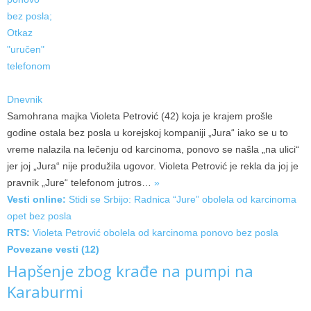
Dnevnik
Samohrana majka Violeta Petrović (42) koja je krajem prošle
godine ostala bez posla u korejskoj kompaniji „Jura“ iako se u to
vreme nalazila na lečenju od karcinoma, ponovo se našla „na ulici“
jer joj „Jura“ nije produžila ugovor. Violeta Petrović je rekla da joj je
pravnik „Jure“ telefonom
jutros…
»
Vesti online:
Stidi se Srbijo: Radnica “Jure” obolela od karcinoma
opet bez posla
RTS:
Violeta Petrović obolela od karcinoma ponovo bez posla
Povezane vesti (12)
Hapšenje zbog krađe na pumpi na
Karaburmi