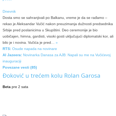
Dnevnik
Dosta smo se sahranjivali po Balkanu, vreme je da se rađamo –
rekao je Aleksandar Vučić nakon preuzimanja dužnosti predsednika
Srbije pred poslanicima u Skupštini. Deo ceremonije je bio
uobičajen, himna, gardisti, visoki gosti uključujući diplomatski kor, ali
bilo je i novina. Vučića je
pred…
»
RTS:
Osude napada na novinare
Al Jazeera:
Novinarka Danasa za AJB: Napali su me na Vučićevoj
inauguraciji
Povezane vesti (85)
Đoković u trećem kolu Rolan Garosa
Beta
pre 2 sata