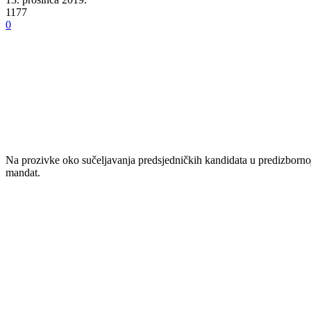
1177
0
Na prozivke oko sučeljavanja predsjedničkih kandidata u predizbornoj
mandat.