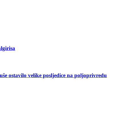
lgirisa
še ostavilo velike posljedice na poljoprivredu