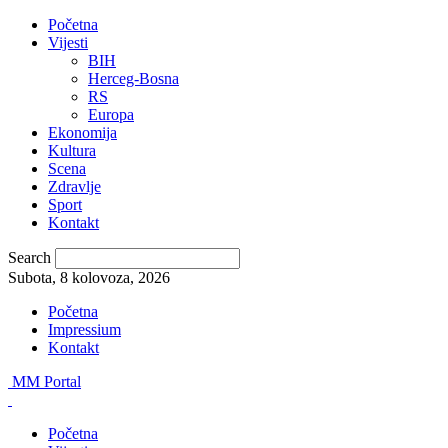
Početna
Vijesti
BIH
Herceg-Bosna
RS
Europa
Ekonomija
Kultura
Scena
Zdravlje
Sport
Kontakt
Search
Subota, 8 kolovoza, 2026
Početna
Impressium
Kontakt
MM Portal
Početna