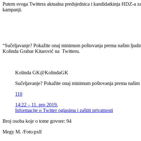
Putem svoga Twittera aktualna predsjednica i kandidatkinja HDZ-a za
kampanji.
“Sučeljavanje? Pokažite onaj minimum poštovanja prema našim ljudima,
Kolinda Grabar Kitarović na Twitteru.
Kolinda GK
@KolindaGK
Sučeljavanje? Pokažite onaj minimum poštovanja prema našim lju
110
14:22 – 11. pro 2019.
Informacije o Twitter oglasima i zaštiti privatnosti
Broj osoba koje o tome govore: 94
Megy M. /Foto:pxll