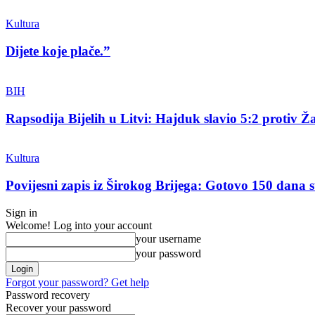
Kultura
Dijete koje plače.”
BIH
Rapsodija Bijelih u Litvi: Hajduk slavio 5:2 protiv Ža
Kultura
Povijesni zapis iz Širokog Brijega: Gotovo 150 dana su
Sign in
Welcome! Log into your account
your username
your password
Forgot your password? Get help
Password recovery
Recover your password