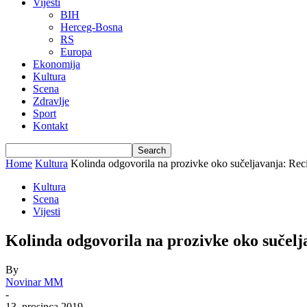
Vijesti
BIH
Herceg-Bosna
RS
Europa
Ekonomija
Kultura
Scena
Zdravlje
Sport
Kontakt
Home
Kultura
Kolinda odgovorila na prozivke oko sučeljavanja: Reci
Kultura
Scena
Vijesti
Kolinda odgovorila na prozivke oko sučelja
By
Novinar MM
-
13. prosinca 2019.