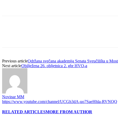
Previous article
Održana svečana akademija Senata Sveučilišta u Most
Next article
Obilježena 26. obljetnica 2. gbr HVO-a
Novinar MM
https://www.youtube.com/channel/UCGh3dA-uo7SaeHhla-RVNQQ
RELATED ARTICLES
MORE FROM AUTHOR