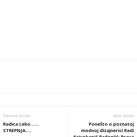
Previous article
Next article
Radica Leko……
Ponešto o poznatoj
STREPNJA….
modnoj dizajnerici Radi
Krivokapić Radonjić: Prava