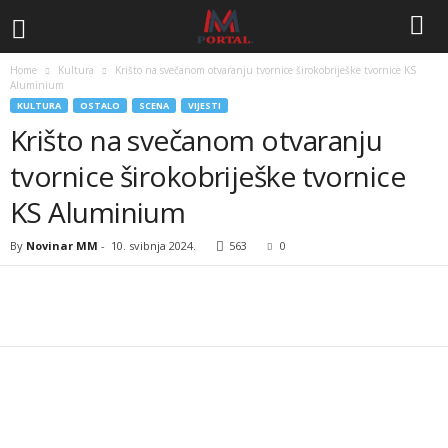
Home
Kultura
Krišto na svečanom otvaranju tvornice širokobriješke tvornice KS
Aluminium
KULTURA
OSTALO
SCENA
VIJESTI
Krišto na svečanom otvaranju
tvornice širokobriješke tvornice
KS Aluminium
By
Novinar MM
-
10. svibnja 2024.
563
0