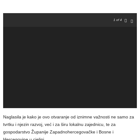
1
of 4
Naglasila je kako je ovo otvaranje od iznimne važnosti ne samo za
tvrtku i njezin razvoj, već i za širu lokalnu zajednicu, te za
gospodarstvo Županije Zapadnohercegovačke i Bosne i
Hercegovine u cjelini.