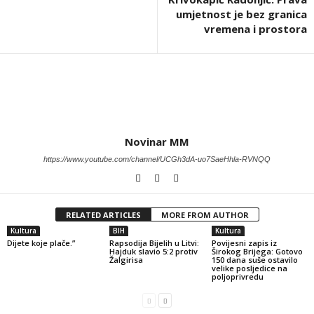
umjetnost je bez granica
vremena i prostora
Novinar MM
https://www.youtube.com/channel/UCGh3dA-uo7SaeHhla-RVNQQ
RELATED ARTICLES
MORE FROM AUTHOR
Kultura
BIH
Kultura
Dijete koje plače.”
Rapsodija Bijelih u Litvi:
Povijesni zapis iz
Hajduk slavio 5:2 protiv
Širokog Brijega: Gotovo
Žalgirisa
150 dana suše ostavilo
velike posljedice na
poljoprivredu