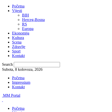
Početna
Vijesti
BIH
Herceg-Bosna
RS
Europa
Ekonomija
Kultura
Scena
Zdravlje
Sport
Kontakt
Search
Subota, 8 kolovoza, 2026
Početna
Impressium
Kontakt
MM Portal
Početna