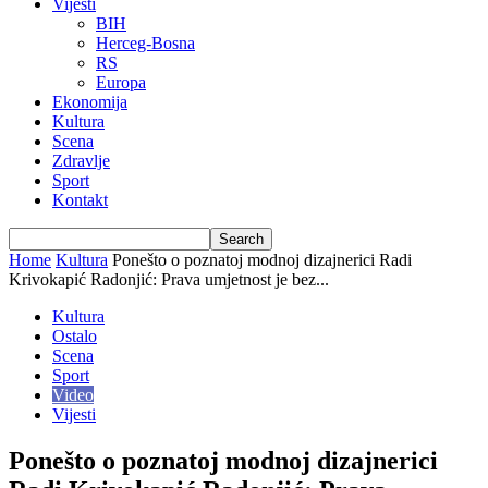
Vijesti
BIH
Herceg-Bosna
RS
Europa
Ekonomija
Kultura
Scena
Zdravlje
Sport
Kontakt
Home
Kultura
Ponešto o poznatoj modnoj dizajnerici Radi
Krivokapić Radonjić: Prava umjetnost je bez...
Kultura
Ostalo
Scena
Sport
Video
Vijesti
Ponešto o poznatoj modnoj dizajnerici