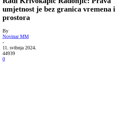
Radi Krivokapić Radonjić: Prava
umjetnost je bez granica vremena i
prostora
By
Novinar MM
-
11. svibnja 2024.
44939
0