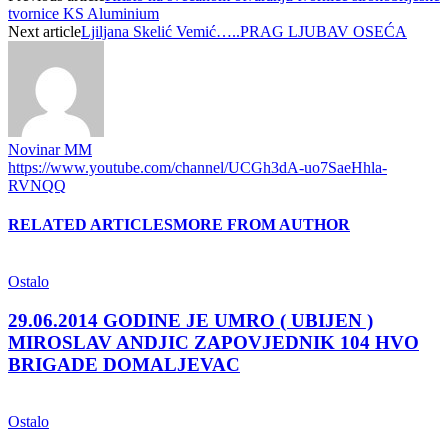
tvornice KS Aluminium
Next article
Ljiljana Skelić Vemić…..PRAG LJUBAV OSEĆA
Novinar MM
https://www.youtube.com/channel/UCGh3dA-uo7SaeHhla-
RVNQQ
RELATED ARTICLES
MORE FROM AUTHOR
Ostalo
29.06.2014 GODINE JE UMRO ( UBIJEN )
MIROSLAV ANDJIC ZAPOVJEDNIK 104 HVO
BRIGADE DOMALJEVAC
Ostalo