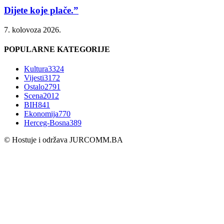
Dijete koje plače.”
7. kolovoza 2026.
POPULARNE KATEGORIJE
Kultura
3324
Vijesti
3172
Ostalo
2791
Scena
2012
BIH
841
Ekonomija
770
Herceg-Bosna
389
© Hostuje i održava
JURCOMM.BA