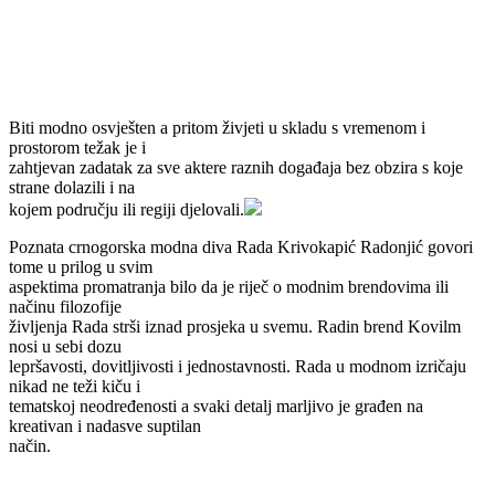
Biti modno osvješten a pritom živjeti u skladu s vremenom i
prostorom težak je i
zahtjevan zadatak za sve aktere raznih događaja bez obzira s koje
strane dolazili i na
kojem području ili regiji djelovali.
Poznata crnogorska modna diva Rada Krivokapić Radonjić govori
tome u prilog u svim
aspektima promatranja bilo da je riječ o modnim brendovima ili
načinu filozofije
življenja Rada strši iznad prosjeka u svemu. Radin brend Kovilm
nosi u sebi dozu
lepršavosti, dovitljivosti i jednostavnosti. Rada u modnom izričaju
nikad ne teži kiču i
tematskoj neodređenosti a svaki detalj marljivo je građen na
kreativan i nadasve suptilan
način.