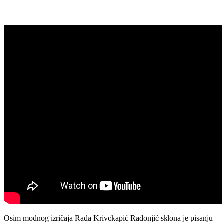
Osim modnog izričaja Rada Krivokapić Radonjić sklona je pisanju