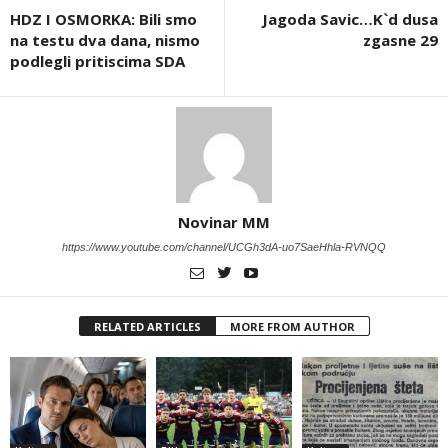
HDZ I OSMORKA: Bili smo
Jagoda Savic…K`d dusa
na testu dva dana, nismo
zgasne 29
podlegli pritiscima SDA
Novinar MM
https://www.youtube.com/channel/UCGh3dA-uo7SaeHhla-RVNQQ
RELATED ARTICLES
MORE FROM AUTHOR