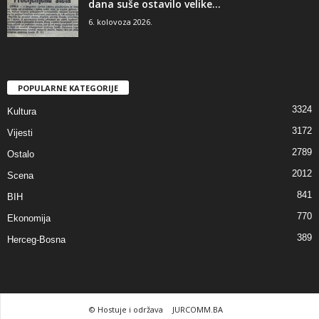
dana suše ostavilo velike...
6. kolovoza 2026.
POPULARNE KATEGORIJE
3324
Kultura
3172
Vijesti
2789
Ostalo
2012
Scena
841
BIH
770
Ekonomija
389
Herceg-Bosna
© Hostuje i održava
JURCOMM.BA