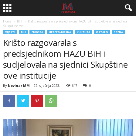
Home
BIH
Krišto razgovarala s predsjednikom HAZU BiH i sudjelovala na sjednici
Skupštine ove...
VIJESTI
BIH
EUROPA
HERCEG-BOSNA
KULTURA
OSTALO
SCENA
Krišto razgovarala s
predsjednikom HAZU BiH i
sudjelovala na sjednici Skupštine
ove institucije
By
Novinar MM
-
27. siječnja 2023.
647
0