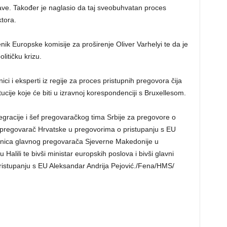
rave. Također je naglasio da taj sveobuhvatan proces
tora.
nik Europske komisije za proširenje Oliver Varhelyi te da je
olitičku krizu.
nici i eksperti iz regije za proces pristupnih pregovora čija
tucije koje će biti u izravnoj korespondenciji s Bruxellesom.
egracije i šef pregovaračkog tima Srbije za pregovore o
i pregovarač Hrvatske u pregovorima o pristupanju s EU
jenica glavnog pregovarača Sjeverne Makedonije u
Halili te bivši ministar europskih poslova i bivši glavni
istupanju s EU Aleksandar Andrija Pejović./Fena/HMS/