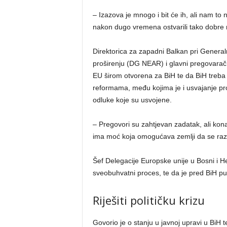
– Izazova je mnogo i bit će ih, ali nam t
nakon dugo vremena ostvarili tako dobre r
Direktorica za zapadni Balkan pri Generaln
proširenju (DG NEAR) i glavni pregovarač 
EU širom otvorena za BiH te da BiH treba is
reformama, među kojima je i usvajanje pr
odluke koje su usvojene.
– Pregovori su zahtjevan zadatak, ali kona
ima moć koja omogućava zemlji da se razvi
Šef Delegacije Europske unije u Bosni i H
sveobuhvatni proces, te da je pred BiH pu
Riješiti političku krizu
Govorio je o stanju u javnoj upravi u BiH 