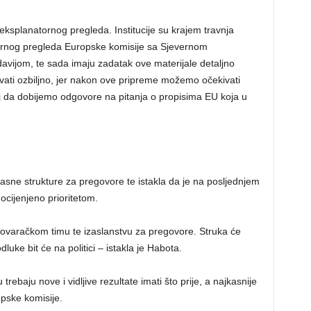
ksplanatornog pregleda. Institucije su krajem travnja
ornog pregleda Europske komisije sa Sjevernom
avijom, te sada imaju zadatak ove materijale detaljno
shvati ozbiljno, jer nakon ove pripreme možemo očekivati
lj da dobijemo odgovore na pitanja o propisima EU koja u
kasne strukture za pregovore te istakla da je na posljednjem
ocijenjeno prioritetom.
varačkom timu te izaslanstvu za pregovore. Struka će
dluke bit će na politici – istakla je Habota.
trebaju nove i vidljive rezultate imati što prije, a najkasnije
pske komisije.