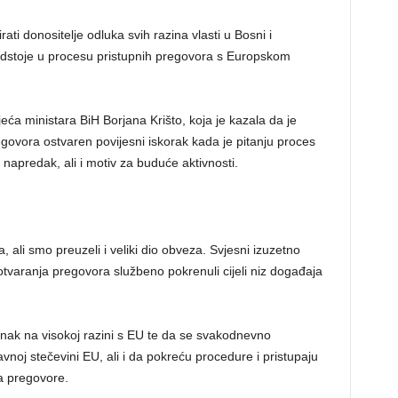
rati donositelje odluka svih razina vlasti u Bosni i
redstoje u procesu pristupnih pregovora s Europskom
ijeća ministara BiH Borjana Krišto, koja je kazala da je
ovora ostvaren povijesni iskorak kada je pitanju proces
i napredak, ali i motiv za buduće aktivnosti.
 ali smo preuzeli i veliki dio obveza. Svjesni izuzetno
varanja pregovora službeno pokrenuli cijeli niz događaja
stanak na visokoj razini s EU te da se svakodnevno
noj stečevini EU, ali i da pokreću procedure i pristupaju
a pregovore.