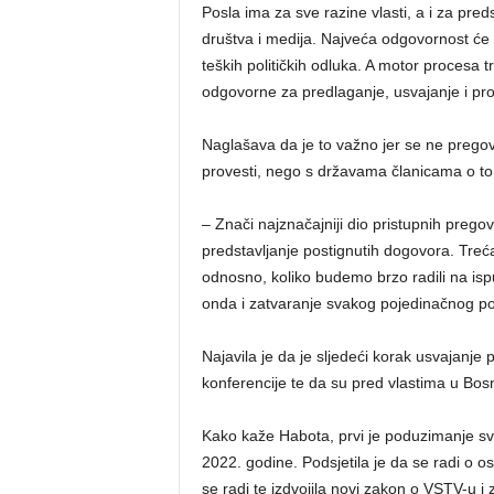
Posla ima za sve razine vlasti, a i za pr
društva i medija. Najveća odgovornost će bit
teških političkih odluka. A motor procesa tr
odgovorne za predlaganje, usvajanje i prov
Naglašava da je to važno jer se ne pregova
provesti, nego s državama članicama o tome
– Znači najznačajniji dio pristupnih pregov
predstavljanje postignutih dogovora. Treć
odnosno, koliko budemo brzo radili na ispu
onda i zatvaranje svakog pojedinačnog pogl
Najavila je da je sljedeći korak usvajanj
konferencije te da su pred vlastima u Bosni
Kako kaže Habota, prvi je poduzimanje svi
2022. godine. Podsjetila je da se radi o 
se radi te izdvojila novi zakon o VSTV-u i