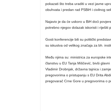
pokazati što treba uraditi u vezi javne up
obuhvata i predan rad PSBiH i civilnog sek
Najavio je da će uskoro u BiH doći povjere
potrebno njegov dolazak iskoristi i riješiti p
Gosti konferencije bili su politički predstav
su iskustva od velikog značaja za bh. insti
Među njima su: ministrica za europske int
članstvu u EU Tanja Miščević, bivši glavn
Vladimir Drobnjak, državna tajnica i zam
pregovorima o pristupanju s EU Drita Abdiu 
pregovarač Crne Gore u pregovorima o pr