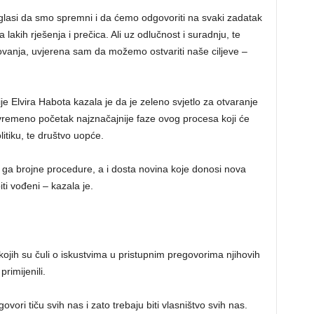
glasi da smo spremni i da ćemo odgovoriti na svaki zadatak
kih rješenja i prečica. Ali uz odlučnost i suradnju, te
tovanja, uvjerena sam da možemo ostvariti naše ciljeve –
je Elvira Habota kazala je da je zeleno svjetlo za otvaranje
ovremeno početak najznačajnije faze ovog procesa koji će
olitiku, te društvo uopće.
 ga brojne procedure, a i dosta novina koje donosi nova
ti vođeni – kazala je.
kojih su čuli o iskustvima u pristupnim pregovorima njihovih
rimijenili.
ovori tiču svih nas i zato trebaju biti vlasništvo svih nas.