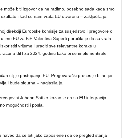
o ne može biti izgovor da ne radimo, posebno sada kada smo
ezultate i kad su nam vrata EU otvorena – zaključila je.
oj direkciji Europske komisije za susjedstvo i pregovore o
u ime EU za BiH Valentina Superti poručila je da su vrata
koristiti vrijeme i uraditi sve relevantne korake u
oračuna BiH za 2024. godinu kako bi se implementirale
čan cilj je pristupanje EU. Pregovarački proces je bitan jer
ja i bude sigurna – naglasila je.
ercegovini Johann Sattler kazao je da su EU integracija
no mogućnosti i posla.
te naveo da će biti jako zaposlene i da će pregled stanja