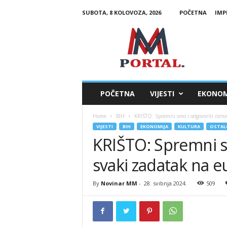
SUBOTA, 8 KOLOVOZA, 2026
POČETNA
IMP
M
M
P
o
r
t
a
POČETNA
VIJESTI
EKONOM
l
Home
BIH
KRIŠTO: Spremni smo i odgovoriti ćem
VIJESTI
BIH
EKONOMIJA
KULTURA
OSTAL
KRIŠTO: Spremni s
svaki zadatak na 
By
Novinar MM
-
28. svibnja 2024.
509