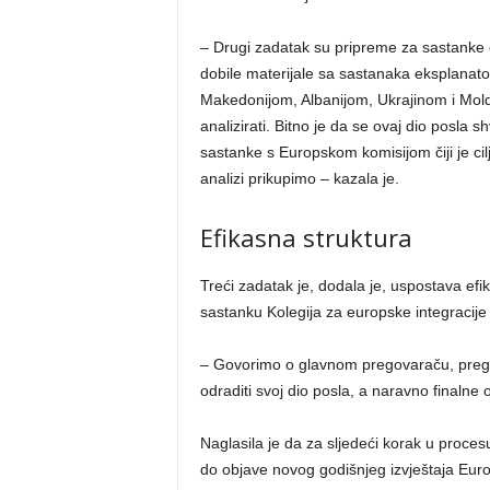
– Drugi zadatak su pripreme za sastanke e
dobile materijale sa sastanaka eksplanat
Makedonijom, Albanijom, Ukrajinom i Mold
analizirati. Bitno je da se ovaj dio posla 
sastanke s Europskom komisijom čiji je ci
analizi prikupimo – kazala je.
Efikasna struktura
Treći zadatak je, dodala je, uspostava efi
sastanku Kolegija za europske integracije 
– Govorimo o glavnom pregovaraču, prego
odraditi svoj dio posla, a naravno finalne o
Naglasila je da za sljedeći korak u procesu 
do objave novog godišnjeg izvještaja Euro