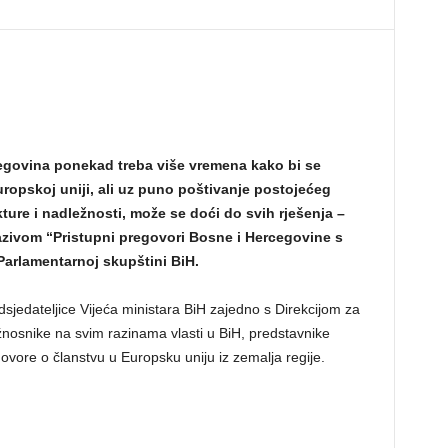
govina ponekad treba više vremena kako bi se
uropskoj uniji, ali uz puno poštivanje postojećeg
ure i nadležnosti, može se doći do svih rješenja –
azivom “Pristupni pregovori Bosne i Hercegovine s
arlamentarnoj skupštini BiH.
dsjedateljice Vijeća ministara BiH zajedno s Direkcijom za
užnosnike na svim razinama vlasti u BiH, predstavnike
ovore o članstvu u Europsku uniju iz zemalja regije.