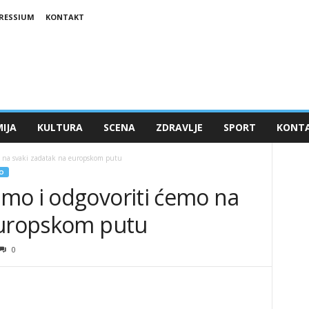
RESSIUM
KONTAKT
IJA
KULTURA
SCENA
ZDRAVLJE
SPORT
KONT
o na svaki zadatak na europskom putu
O
mo i odgovoriti ćemo na
europskom putu
0