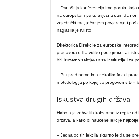
– Današnja konferencija ima poruku koja 
na europskom putu. Svjesna sam da nema la
zajednički rad, jačanjem povjerenja i poš
naglasila je Kristo.
Direktorica Direkcije za europske integraci
pregovora s EU veliko postignuće, ali ist
biti izuzetno zahtjevan za institucije i za p
– Put pred nama ima nekoliko faza i prate
metodologija po kojoj će pregovori s BiH bi
Iskustva drugih država
Habota je zahvalila kolegama iz regije od 
država, a kako bi naučene lekcije najbolje p
– Jedna od tih lekcija sigurno je da se preg