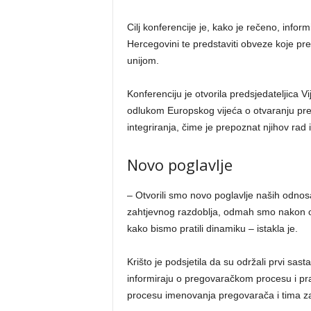
Cilj konferencije je, kako je rečeno, informi
Hercegovini te predstaviti obveze koje p
unijom.
Konferenciju je otvorila predsjedateljica V
odlukom Europskog vijeća o otvaranju preg
integriranja, čime je prepoznat njihov rad 
Novo poglavlje
– Otvorili smo novo poglavlje naših odnosa,
zahtjevnog razdoblja, odmah smo nakon ot
kako bismo pratili dinamiku – istakla je.
Krišto je podsjetila da su održali prvi sa
informiraju o pregovaračkom procesu i prav
procesu imenovanja pregovarača i tima z