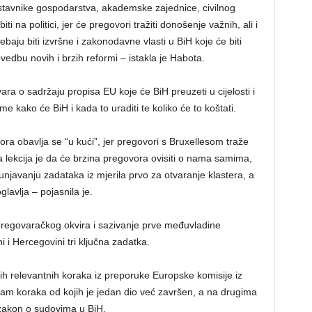
edstavnike gospodarstva, akademske zajednice, civilnog
i na politici, jer će pregovori tražiti donošenje važnih, ali i
ebaju biti izvršne i zakonodavne vlasti u BiH koje će biti
edbu novih i brzih reformi – istakla je Habota.
ra o sadržaju propisa EU koje će BiH preuzeti u cijelosti i
 kako će BiH i kada to uraditi te koliko će to koštati.
ora obavlja se “u kući”, jer pregovori s Bruxellesom traže
a lekcija je da će brzina pregovora ovisiti o nama samima,
njavanju zadataka iz mjerila prvo za otvaranje klastera, a
avlja – pojasnila je.
e pregovaračkog okvira i sazivanje prve međuvladine
 i Hercegovini tri ključna zadatka.
h relevantnih koraka iz preporuke Europske komisije iz
osam koraka od kojih je jedan dio već završen, a na drugima
 zakon o sudovima u BiH.