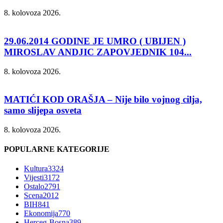
8. kolovoza 2026.
29.06.2014 GODINE JE UMRO ( UBIJEN )
MIROSLAV ANDJIC ZAPOVJEDNIK 104...
8. kolovoza 2026.
MATIĆI KOD ORAŠJA – Nije bilo vojnog cilja,
samo slijepa osveta
8. kolovoza 2026.
POPULARNE KATEGORIJE
Kultura
3324
Vijesti
3172
Ostalo
2791
Scena
2012
BIH
841
Ekonomija
770
Herceg-Bosna
389