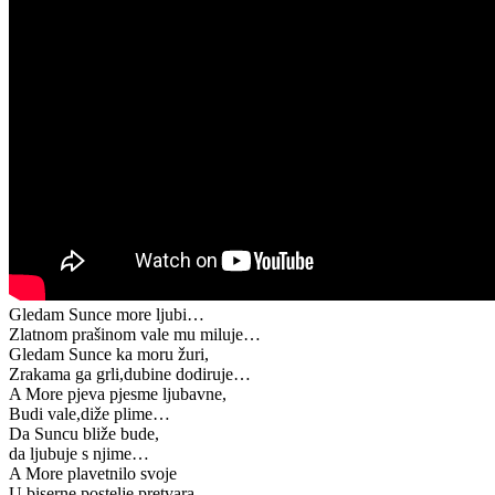
Gledam Sunce more ljubi…
Zlatnom prašinom vale mu miluje…
Gledam Sunce ka moru žuri,
Zrakama ga grli,dubine dodiruje…
A More pjeva pjesme ljubavne,
Budi vale,diže plime…
Da Suncu bliže bude,
da ljubuje s njime…
A More plavetnilo svoje
U biserne postelje pretvara…