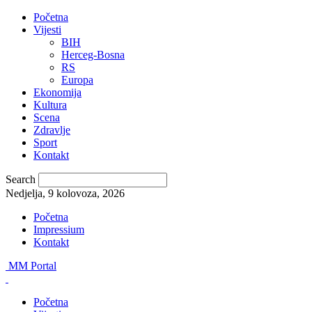
Početna
Vijesti
BIH
Herceg-Bosna
RS
Europa
Ekonomija
Kultura
Scena
Zdravlje
Sport
Kontakt
Search
Nedjelja, 9 kolovoza, 2026
Početna
Impressium
Kontakt
MM Portal
Početna