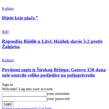
Kultura
Dijete koje plače.”
BIH
Rapsodija Bijelih u Litvi: Hajduk slavio 5:2 protiv
Žalgirisa
Kultura
Povijesni zapis iz Širokog Brijega: Gotovo 150 dana
suše ostavilo velike posljedice na poljoprivredu
Sign in
Welcome! Log into your account
your username
your password
Forgot your password? Get help