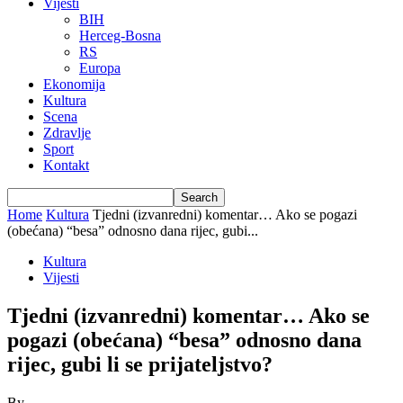
Vijesti
BIH
Herceg-Bosna
RS
Europa
Ekonomija
Kultura
Scena
Zdravlje
Sport
Kontakt
Home
Kultura
Tjedni (izvanredni) komentar… Ako se pogazi
(obećana) “besa” odnosno dana rijec, gubi...
Kultura
Vijesti
Tjedni (izvanredni) komentar… Ako se
pogazi (obećana) “besa” odnosno dana
rijec, gubi li se prijateljstvo?
By