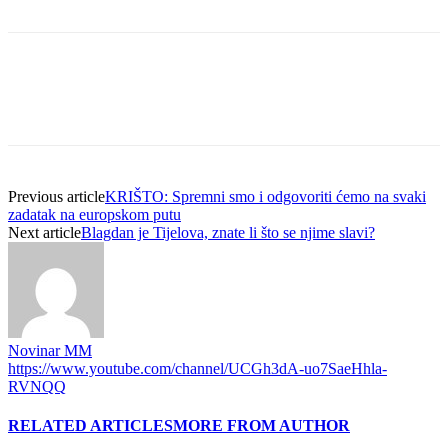
Previous article
KRIŠTO: Spremni smo i odgovoriti ćemo na svaki
zadatak na europskom putu
Next article
Blagdan je Tijelova, znate li što se njime slavi?
Novinar MM
https://www.youtube.com/channel/UCGh3dA-uo7SaeHhla-
RVNQQ
RELATED ARTICLES
MORE FROM AUTHOR