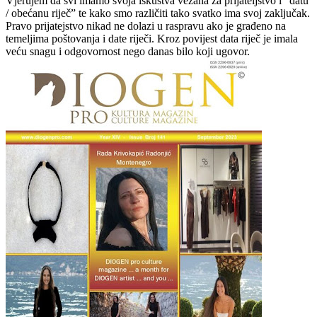
Vjerujem da svi imamo svoja iskustva vezana za prijateljstvo i “datu
/ obećanu riječ” te kako smo različiti tako svatko ima svoj zaključak.
Pravo prijatejstvo nikad ne dolazi u raspravu ako je građeno na
temeljima poštovanja i date riječi. Kroz povijest data riječ je imala
veću snagu i odgovornost nego danas bilo koji ugovor.