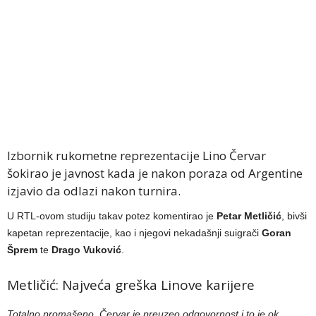
Izbornik rukometne reprezentacije Lino Červar
šokirao je javnost kada je nakon poraza od Argentine
izjavio da odlazi nakon turnira.
U RTL-ovom studiju takav potez komentirao je
Petar Metličić
, bivši
kapetan reprezentacije, kao i njegovi nekadašnji suigrači
Goran
Šprem
te
Drago Vuković
.
Metličić: Najveća greška Linove karijere
Totalno promašeno. Červar je preuzeo odgovornost i to je ok.