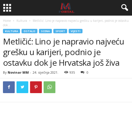
Home
Kultura
Metličić: Lino je napravio najveću grešku u karijeri, podnio je ostavku
dok...
KULTURA
OSTALO
SCENA
SPORT
VIJESTI
Metličić: Lino je napravio najveću
grešku u karijeri, podnio je
ostavku dok je Hrvatska još živa
By
Novinar MM
-
24. siječnja 2021.
935
0