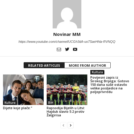
Novinar MM
https://www.youtube.com/channel/UCGh3dA-uo7SaeHhla-RVNQQ
RELATED ARTICLES
MORE FROM AUTHOR
Kultura
Povijesni zapis iz
Širokog Brijega: Gotovo
150 dana suše ostavilo
velike posljedice na
poljoprivredu
Kultura
BIH
Dijete koje plače.”
Rapsodija Bijelih u Litvi:
Hajduk slavio 5:2 protiv
Žalgirisa