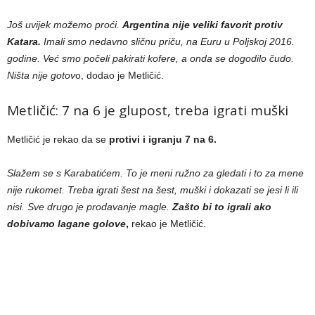
Još uvijek možemo proći.
Argentina nije veliki favorit protiv
Katara.
Imali smo nedavno sličnu priču, na Euru u Poljskoj 2016.
godine. Već smo počeli pakirati kofere, a onda se dogodilo čudo.
Ništa nije gotov
o, dodao je Metličić.
Metličić: 7 na 6 je glupost, treba igrati muški
Metličić je rekao da se
protivi i igranju 7 na 6.
Slažem se s Karabatićem. To je meni ružno za gledati i to za mene
nije rukomet. Treba igrati šest na šest, muški i dokazati se jesi li ili
nisi. Sve drugo je prodavanje magle.
Zašto bi to igrali ako
dobivamo lagane golove
,
rekao je Metličić.