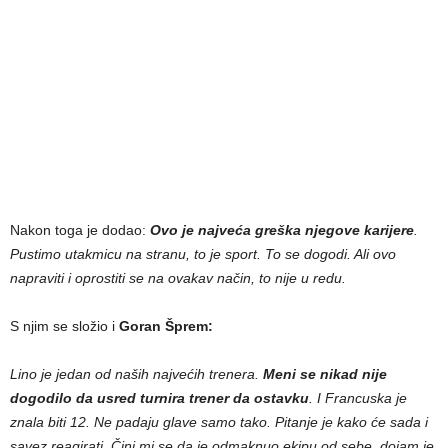
Nakon toga je dodao:
Ovo je najveća greška njegove karijere
.
Pustimo utakmicu na stranu, to je sport. To se dogodi. Ali ovo
napraviti i oprostiti se na ovakav način, to nije u redu.
S njim se složio i
Goran Šprem:
Lino je jedan od naših najvećih trenera.
Meni se nikad nije
dogodilo da usred turnira trener da ostavku
. I Francuska je
znala biti 12. Ne padaju glave samo tako. Pitanje je kako će sada i
savez reagirati. Čini mi se da je odmaknuo ekipu od sebe, dojam je