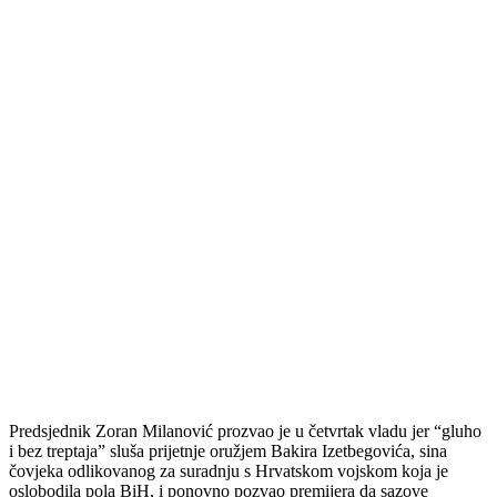
Predsjednik Zoran Milanović prozvao je u četvrtak vladu jer “gluho
i bez treptaja” sluša prijetnje oružjem Bakira Izetbegovića, sina
čovjeka odlikovanog za suradnju s Hrvatskom vojskom koja je
oslobodila pola BiH, i ponovno pozvao premijera da sazove