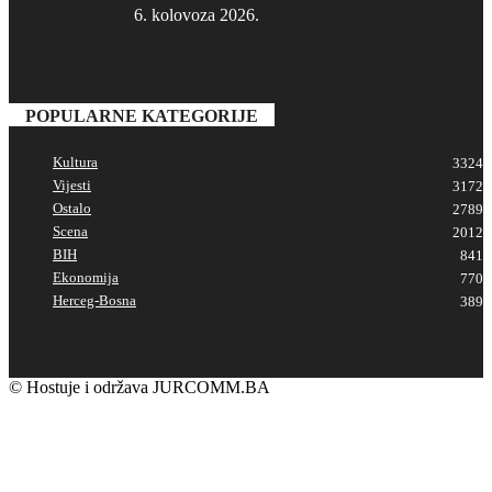
6. kolovoza 2026.
POPULARNE KATEGORIJE
Kultura
3324
Vijesti
3172
Ostalo
2789
Scena
2012
BIH
841
Ekonomija
770
Herceg-Bosna
389
© Hostuje i održava
JURCOMM.BA