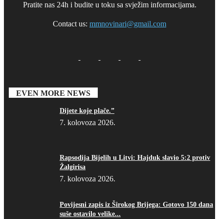
Pratite nas 24h i budite u toku sa svježim informacijama.
Contact us:
mmnovinari@gmail.com
EVEN MORE NEWS
Dijete koje plače.”
7. kolovoza 2026.
Rapsodija Bijelih u Litvi: Hajduk slavio 5:2 protiv
Žalgirisa
7. kolovoza 2026.
Povijesni zapis iz Širokog Brijega: Gotovo 150 dana
suše ostavilo velike...