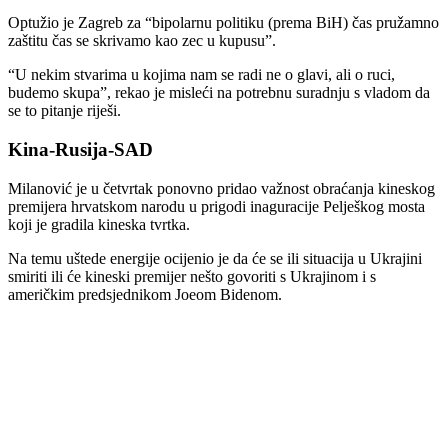
Optužio je Zagreb za “bipolarnu politiku (prema BiH) čas pružamno
zaštitu čas se skrivamo kao zec u kupusu”.
“U nekim stvarima u kojima nam se radi ne o glavi, ali o ruci,
budemo skupa”, rekao je misleći na potrebnu suradnju s vladom da
se to pitanje riješi.
Kina-Rusija-SAD
Milanović je u četvrtak ponovno pridao važnost obraćanja kineskog
premijera hrvatskom narodu u prigodi inaguracije Pelješkog mosta
koji je gradila kineska tvrtka.
Na temu uštede energije ocijenio je da će se ili situacija u Ukrajini
smiriti ili će kineski premijer nešto govoriti s Ukrajinom i s
američkim predsjednikom Joeom Bidenom.