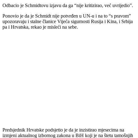
Odbacio je Schmidtovu izjavu da ga “nije kritizirao, već uvrijedio”.
Ponovio je da je Schmidt nije potvrđen u UN-u i na to “s pravom”
upozoravaju i stalne članice Vijeća sigurnosti Rusija i Kina, i Srbija
pa i Hrvatska, rekao je misleći na sebe.
Predsjednik Hrvatske podsjetio je da je inzistirao mjesecima na
izmjeni aktualnog izbornog zakona u BiH koji je na štetu tamošnjih