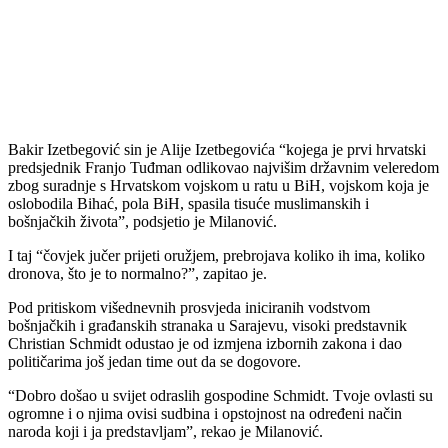
Bakir Izetbegović sin je Alije Izetbegovića “kojega je prvi hrvatski
predsjednik Franjo Tuđman odlikovao najvišim državnim veleredom
zbog suradnje s Hrvatskom vojskom u ratu u BiH, vojskom koja je
oslobodila Bihać, pola BiH, spasila tisuće muslimanskih i
bošnjačkih života”, podsjetio je Milanović.
I taj “čovjek jučer prijeti oružjem, prebrojava koliko ih ima, koliko
dronova, što je to normalno?”, zapitao je.
Pod pritiskom višednevnih prosvjeda iniciranih vodstvom
bošnjačkih i građanskih stranaka u Sarajevu, visoki predstavnik
Christian Schmidt odustao je od izmjena izbornih zakona i dao
političarima još jedan time out da se dogovore.
“Dobro došao u svijet odraslih gospodine Schmidt. Tvoje ovlasti su
ogromne i o njima ovisi sudbina i opstojnost na određeni način
naroda koji i ja predstavljam”, rekao je Milanović.