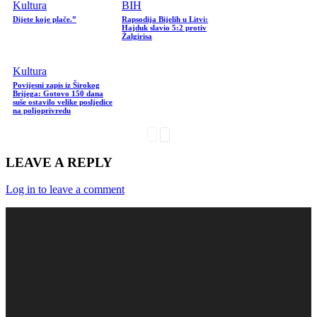
Kultura
BIH
Dijete koje plače.”
Rapsodija Bijelih u Litvi:
Hajduk slavio 5:2 protiv
Žalgirisa
Kultura
Povijesni zapis iz Širokog
Brijega: Gotovo 150 dana
suše ostavilo velike posljedice
na poljoprivredu
LEAVE A REPLY
Log in to leave a comment