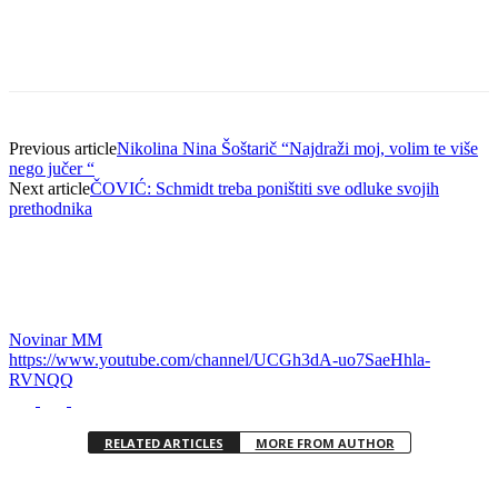
Previous article
Nikolina Nina Šoštarič “Najdraži moj, volim te više
nego jučer “
Next article
ČOVIĆ: Schmidt treba poništiti sve odluke svojih
prethodnika
Novinar MM
https://www.youtube.com/channel/UCGh3dA-uo7SaeHhla-
RVNQQ
RELATED ARTICLES
MORE FROM AUTHOR