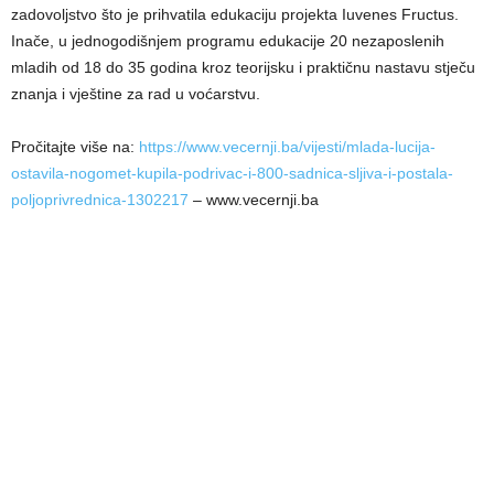
zadovoljstvo što je prihvatila edukaciju projekta Iuvenes Fructus.
Inače, u jednogodišnjem programu edukacije 20 nezaposlenih
mladih od 18 do 35 godina kroz teorijsku i praktičnu nastavu stječu
znanja i vještine za rad u voćarstvu.
Pročitajte više na:
https://www.vecernji.ba/vijesti/mlada-lucija-
ostavila-nogomet-kupila-podrivac-i-800-sadnica-sljiva-i-postala-
poljoprivrednica-1302217
– www.vecernji.ba