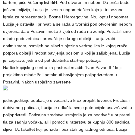
kartom, piše Večernji list BiH. Pod otvorenim nebom Da priča bude
još zanimljivija, Lucija je i vrsna nogometašica koja je tri sezone
igrala za reprezentaciju Bosne i Hercegovine. No, loptu i nogomet
Lucija je ostavila i prihvatila se rada u tvornici pod otvorenim nebom
uvjerena da u Posavini može živjeti od rada na zemlji. Potražili smo
mladu poduzetnicu i pronašli je u krugu obitelji. Lucija zrači
optimizmom, osmijeh ne silazi s njezina vedrog lica iz kojeg zrače
potpora obitelji i radost bavljenja poslom u koji je zaljubljena. Lucija
je, zapravo, jedna od pet dobitnika start-up poticaja
Nadbiskupijskog centra za pastoral mladih “Ivan Pavao II.” koji
projektima mlade želi potaknuti bavljenjem poljoprivredom u
Posavini. Nakon uspješno završene
jednogodišnje edukacije u voćarstvu kroz projekt Iuvenes Fructus i
dobivenog poticaja, Lucija je odlučila svoje potencijale usavršavati u
poljoprivredi. Poticajna sredstva usmjerila je za podrivač u pripremi
tla za sadnju voćaka, ali i pomoć u ratarstvu te kupnju 800 sadnica
šljiva. Uz fakultet koji pohađa i bez stalnog radnog odnosa, Lucija