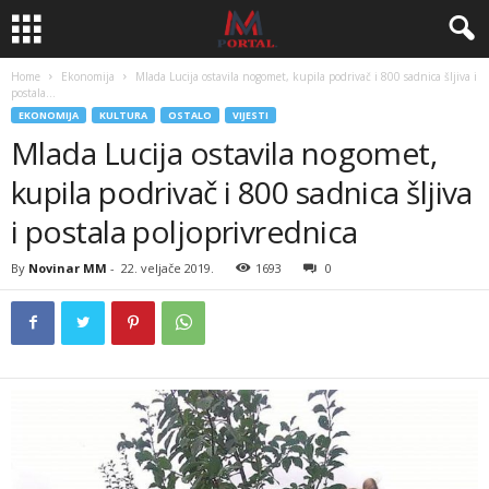
Home
Ekonomija
Mlada Lucija ostavila nogomet, kupila podrivač i 800 sadnica šljiva i
postala...
EKONOMIJA
KULTURA
OSTALO
VIJESTI
Mlada Lucija ostavila nogomet,
kupila podrivač i 800 sadnica šljiva
i postala poljoprivrednica
By
Novinar MM
-
22. veljače 2019.
1693
0