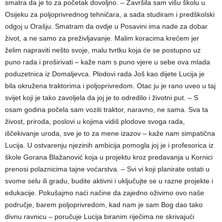
smatra da je to za početak dovoljno. – Završila sam višu školu u
Osijeku za poljoprivrednog tehničara, a sada studiram i predškolski
odgoj u Orašju. Smatram da ovdje u Posavini ima nade za dobar
život, a ne samo za preživljavanje. Malim koracima krećem jer
želim napraviti nešto svoje, malu tvrtku koja će se postupno uz
puno rada i proširivati – kaže nam s puno vjere u sebe ova mlada
poduzetnica iz Domaljevca. Plodovi rada Još kao dijete Lucija je
bila okružena traktorima i poljoprivredom. Otac ju je rano uveo u taj
svijet koji je tako zavoljela da joj je to odredilo i životni put. – S
osam godina počela sam voziti traktor, naravno, ne sama. Sva ta
živost, priroda, poslovi u kojima vidiš plodove svoga rada,
iščekivanje uroda, sve je to za mene izazov – kaže nam simpatična
Lucija. U ostvarenju njezinih ambicija pomogla joj je i profesorica iz
škole Gorana Blažanović koja u projektu kroz predavanja u Kornici
prenosi polaznicima tajne voćarstva. – Svi vi koji planirate ostati u
svome selu ili gradu, budite aktivni i uključujte se u razne projekte i
edukacije. Pokušajmo naći načine da zajedno oživimo ovo naše
područje, barem poljoprivredom, kad nam je sam Bog dao tako
divnu ravnicu – poručuje Lucija biranim riječima ne skrivajući