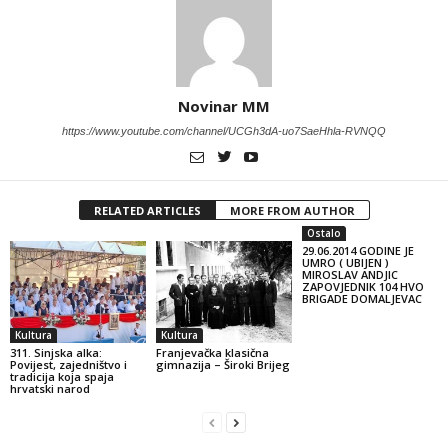
Novinar MM
https://www.youtube.com/channel/UCGh3dA-uo7SaeHhla-RVNQQ
RELATED ARTICLES
MORE FROM AUTHOR
Ostalo
29.06.2014 GODINE JE
UMRO ( UBIJEN )
MIROSLAV ANDJIC
ZAPOVJEDNIK 104 HVO
BRIGADE DOMALJEVAC
Kultura
Kultura
311. Sinjska alka:
Franjevačka klasična
Povijest, zajedništvo i
gimnazija – Široki Brijeg
tradicija koja spaja
hrvatski narod