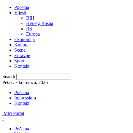
Početna
Vijesti
BIH
Herceg-Bosna
RS
Europa
Ekonomija
Kultura
Scena
Zdravlje
Sport
Kontakt
Search
Petak, 7 kolovoza, 2026
Početna
Impressium
Kontakt
MM Portal
Početna