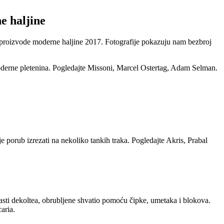
e haljine
e proizvode moderne haljine 2017. Fotografije pokazuju nam bezbroj
 moderne pletenina. Pogledajte Missoni, Marcel Ostertag, Adam Selman.
je porub izrezati na nekoliko tankih traka. Pogledajte Akris, Prabal
asti dekoltea, obrubljene shvatio pomoću čipke, umetaka i blokova.
aria.