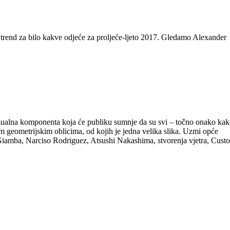
 trend za bilo kakve odjeće za proljeće-ljeto 2017. Gledamo Alexander
izualna komponenta koja će publiku sumnje da su svi – točno onako ka
čitim geometrijskim oblicima, od kojih je jedna velika slika. Uzmi opće
 Giamba, Narciso Rodriguez, Atsushi Nakashima, stvorenja vjetra, Custo