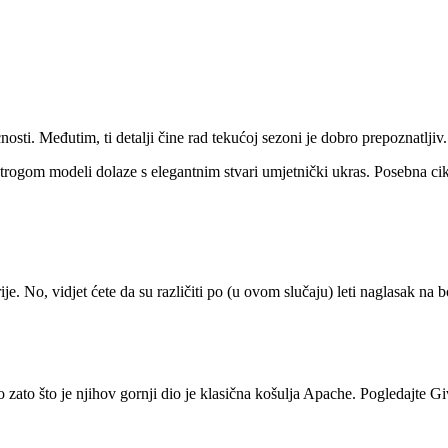
osti. Međutim, ti detalji čine rad tekućoj sezoni je dobro prepoznatljiv.
i strogom modeli dolaze s elegantnim stvari umjetnički ukras. Posebna cika
je. No, vidjet ćete da su različiti po (u ovom slučaju) leti naglasak na
o zato što je njihov gornji dio je klasična košulja Apache. Pogledajte Gi