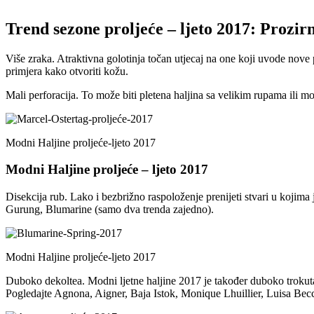
Trend sezone proljeće – ljeto 2017: Prozirn
Više zraka. Atraktivna golotinja točan utjecaj na one koji uvode nov
primjera kako otvoriti kožu.
Mali perforacija. To može biti pletena haljina sa velikim rupama ili
Modni Haljine proljeće-ljeto 2017
Modni Haljine proljeće – ljeto 2017
Disekcija rub. Lako i bezbrižno raspoloženje prenijeti stvari u kojima 
Gurung, Blumarine (samo dva trenda zajedno).
Modni Haljine proljeće-ljeto 2017
Duboko dekoltea. Modni ljetne haljine 2017 je također duboko trokut
Pogledajte Agnona, Aigner, Baja Istok, Monique Lhuillier, Luisa Becc