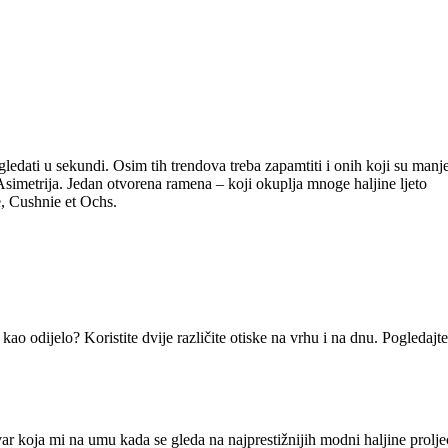
gledati u sekundi. Osim tih trendova treba zapamtiti i onih koji su manj
 Asimetrija. Jedan otvorena ramena – koji okuplja mnoge haljine ljeto
, Cushnie et Ochs.
 kao odijelo? Koristite dvije različite otiske na vrhu i na dnu. Pogledaj
stvar koja mi na umu kada se gleda na najprestižnijih modni haljine prol