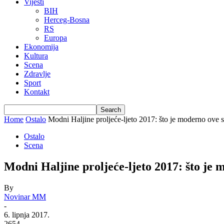
Vijesti
BIH
Herceg-Bosna
RS
Europa
Ekonomija
Kultura
Scena
Zdravlje
Sport
Kontakt
Home
Ostalo
Modni Haljine proljeće-ljeto 2017: što je moderno ove 
Ostalo
Scena
Modni Haljine proljeće-ljeto 2017: što je
By
Novinar MM
-
6. lipnja 2017.
2654