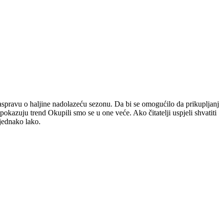
raspravu o haljine nadolazeću sezonu. Da bi se omogućilo da prikupljan
okazuju trend Okupili smo se u one veće. Ako čitatelji uspjeli shvatiti
 jednako lako.