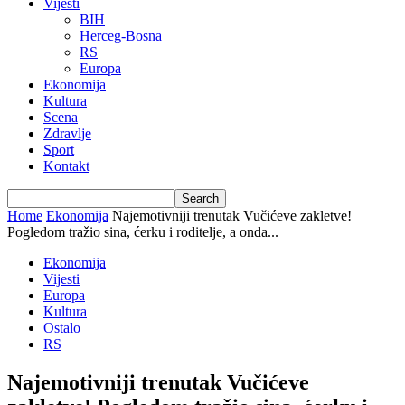
Vijesti
BIH
Herceg-Bosna
RS
Europa
Ekonomija
Kultura
Scena
Zdravlje
Sport
Kontakt
Home
Ekonomija
Najemotivniji trenutak Vučićeve zakletve!
Pogledom tražio sina, ćerku i roditelje, a onda...
Ekonomija
Vijesti
Europa
Kultura
Ostalo
RS
Najemotivniji trenutak Vučićeve