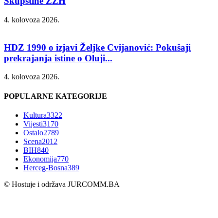
Skupštine ŽZH
4. kolovoza 2026.
HDZ 1990 o izjavi Željke Cvijanović: Pokušaji
prekrajanja istine o Oluji...
4. kolovoza 2026.
POPULARNE KATEGORIJE
Kultura
3322
Vijesti
3170
Ostalo
2789
Scena
2012
BIH
840
Ekonomija
770
Herceg-Bosna
389
© Hostuje i održava
JURCOMM.BA