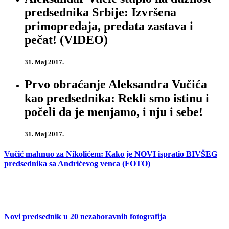
predsednika Srbije: Izvršena
primopredaja, predata zastava i
pečat! (VIDEO)
31. Maj 2017.
Prvo obraćanje Aleksandra Vučića
kao predsednika: Rekli smo istinu i
počeli da je menjamo, i nju i sebe!
31. Maj 2017.
Vučić mahnuo za Nikolićem: Kako je NOVI ispratio BIVŠEG
predsednika sa Andrićevog venca (FOTO)
Novi predsednik u 20 nezaboravnih fotografija