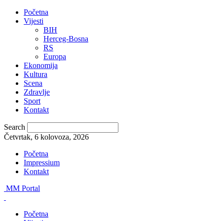
Početna
Vijesti
BIH
Herceg-Bosna
RS
Europa
Ekonomija
Kultura
Scena
Zdravlje
Sport
Kontakt
Search
Četvrtak, 6 kolovoza, 2026
Početna
Impressium
Kontakt
MM Portal
Početna