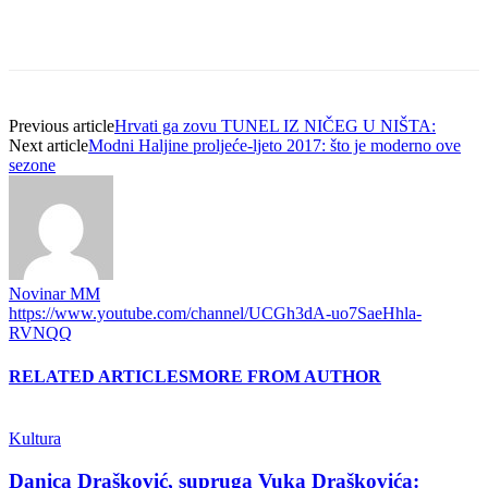
Previous article
Hrvati ga zovu TUNEL IZ NIČEG U NIŠTA:
Next article
Modni Haljine proljeće-ljeto 2017: što je moderno ove
sezone
Novinar MM
https://www.youtube.com/channel/UCGh3dA-uo7SaeHhla-
RVNQQ
RELATED ARTICLES
MORE FROM AUTHOR
Kultura
Danica Drašković, supruga Vuka Draškovića: