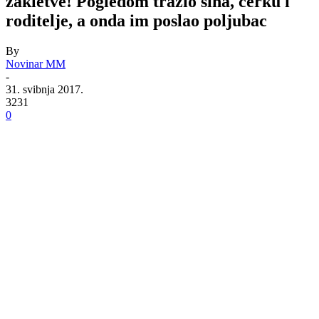
zakletve! Pogledom tražio sina, ćerku i
roditelje, a onda im poslao poljubac
By
Novinar MM
-
31. svibnja 2017.
3231
0