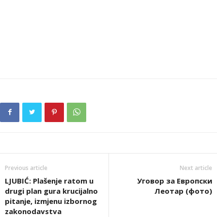
Previous article
Next article
LJUBIĆ: Plašenje ratom u
Уговор за Европски
drugi plan gura krucijalno
Леотар (фото)
pitanje, izmjenu izbornog
zakonodavstva