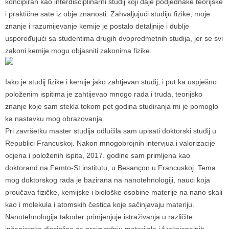
koncipiran kao interdisciplinarni studij koji daje podjednake teorijske
i praktične sate iz obje znanosti. Zahvaljujući studiju fizike, moje
znanje i razumijevanje kemije je postalo detaljnije i dublje
uspoređujući sa studentima drugih dvopredmetnih studija, jer se svi
zakoni kemije mogu objasniti zakonima fizike.
Iako je studij fizike i kemije jako zahtjevan studij, i put ka uspješno
položenim ispitima je zahtijevao mnogo rada i truda, teorijsko
znanje koje sam stekla tokom pet godina studiranja mi je pomoglo
ka nastavku mog obrazovanja.
Pri završetku master studija odlučila sam upisati doktorski studij u
Republici Francuskoj. Nakon mnogobrojnih intervjua i valorizacije
ocjena i položenih ispita, 2017. godine sam primljena kao
doktorand na Femto-St institutu, u Besançon u Francuskoj. Tema
mog doktorskog rada je bazirana na nanotehnologiji, nauci koja
proučava fizičke, kemijske i biološke osobine materije na nano skali
kao i molekula i atomskih čestica koje sačinjavaju materiju.
Nanotehnologija također primjenjuje istraživanja u različite