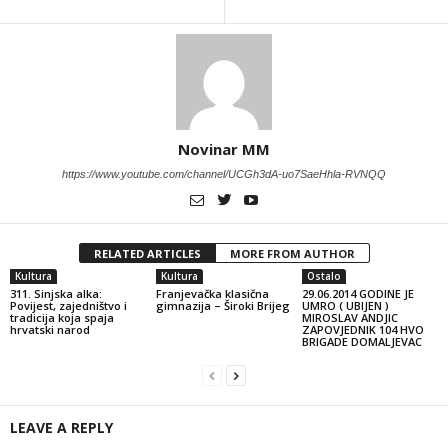
Novinar MM
https://www.youtube.com/channel/UCGh3dA-uo7SaeHhla-RVNQQ
RELATED ARTICLES
MORE FROM AUTHOR
Kultura
Kultura
Ostalo
311. Sinjska alka:
Franjevačka klasična
29.06.2014 GODINE JE
Povijest, zajedništvo i
gimnazija – Široki Brijeg
UMRO ( UBIJEN )
tradicija koja spaja
MIROSLAV ANDJIC
hrvatski narod
ZAPOVJEDNIK 104 HVO
BRIGADE DOMALJEVAC
LEAVE A REPLY