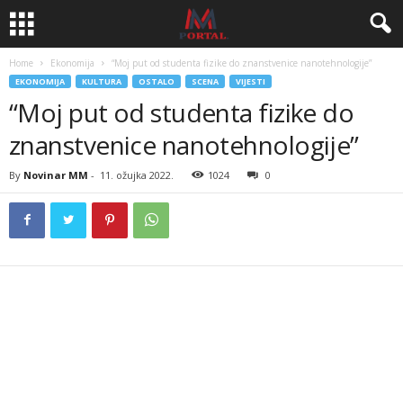
Home
Ekonomija
“Moj put od studenta fizike do znanstvenice nanotehnologije”
EKONOMIJA
KULTURA
OSTALO
SCENA
VIJESTI
“Moj put od studenta fizike do
znanstvenice nanotehnologije”
By
Novinar MM
-
11. ožujka 2022.
1024
0