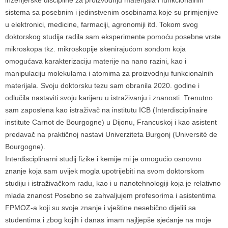
inženjerske discipline za proizvodnju materijala i funkcionalnih
sistema sa posebnim i jedinstvenim osobinama koje su primjenjive
u elektronici, medicine, farmaciji, agronomiji itd. Tokom svog
doktorskog studija radila sam eksperimente pomoću posebne vrste
mikroskopa tkz. mikroskopije skenirajućom sondom koja
omogućava karakterizaciju materije na nano razini, kao i
manipulaciju molekulama i atomima za proizvodnju funkcionalnih
materijala. Svoju doktorsku tezu sam obranila 2020. godine i
odlučila nastaviti svoju karijeru u istraživanju i znanosti. Trenutno
sam zaposlena kao istraživač na institutu ICB (Interdisciplinaire
institute Carnot de Bourgogne) u Dijonu, Francuskoj i kao asistent
predavač na praktičnoj nastavi Univerziteta Burgonj (Université de
Bourgogne).
Interdisciplinarni studij fizike i kemije mi je omogućio osnovno
znanje koja sam uvijek mogla upotrijebiti na svom doktorskom
studiju i istraživačkom radu, kao i u nanotehnologiji koja je relativno
mlada znanost Posebno se zahvaljujem profesorima i asistentima
FPMOZ-a koji su svoje znanje i vještine nesebično dijelili sa
studentima i zbog kojih i danas imam najljepše sjećanje na moje