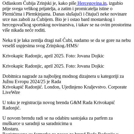
Odlaskom Ćubija Zrinjski je, kako piše
Hercegovina.in
, izgubio
prije svega velikog prijatelja, a zatim i promicatelja istine o
Plemićima i Plemkinjama. Danas slušajući i čitajući neke novinare
srce nas zaboli za Ćubijem. Bio je i ostao bard mostarskog i
hercegovačkog sportskog novinarstva, i takav se na ovim prostorima
više nikada neće roditi.
Neka ti je laka zemlja dragi naš Ćubi, nadamo se da se gore na nebu
veseliš uspjesima svog Zrinjskog./HMS/
Krivokapic Radonjic, april 2025. Foto: Jovana Dojkic
Krivokapic Radonjic, april 2025. Foto: Jovana Dojkic
Dobitnica nagrade za najboljeg modnog dizajnera u kategoriji za
Južnu Evropu 2024/25 je Rada
Krivokapić Radonjić. London, Ujedinjeno Kraljevstvo. Corporate
LiveWire
U toku je registracija novog brenda G&M Rada Krivokapić
Radonjić.
U novom brendu radi se na odabiru sastojaka za parfem za
muškarce u saradnji sa saradnicima u
Mostaru.