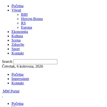
Početna
Vijesti
BIH
Herceg-Bosna
RS
Europa
Ekonomija
Kultura
Scena
Zdravlje
Sport
Kontakt
Search
Četvrtak, 6 kolovoza, 2026
Početna
Impressium
Kontakt
MM Portal
Početna