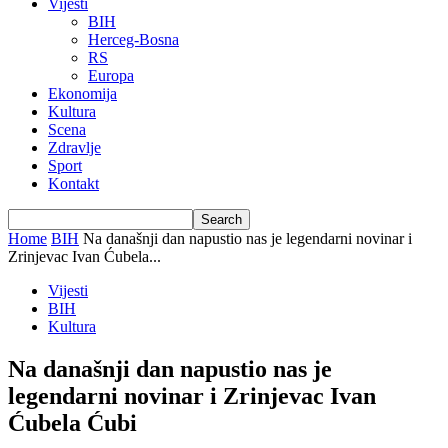
Vijesti
BIH
Herceg-Bosna
RS
Europa
Ekonomija
Kultura
Scena
Zdravlje
Sport
Kontakt
Home
BIH
Na današnji dan napustio nas je legendarni novinar i
Zrinjevac Ivan Ćubela...
Vijesti
BIH
Kultura
Na današnji dan napustio nas je
legendarni novinar i Zrinjevac Ivan
Ćubela Ćubi