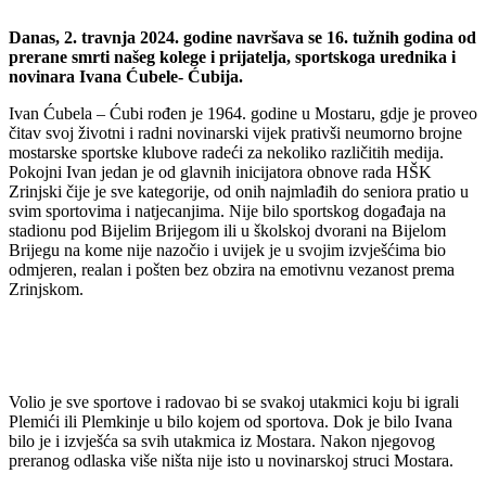
Danas, 2. travnja 2024. godine navršava se 16. tužnih godina od
prerane smrti našeg kolege i prijatelja, sportskoga urednika i
novinara Ivana Ćubele- Ćubija.
Ivan Ćubela – Ćubi rođen je 1964. godine u Mostaru, gdje je proveo
čitav svoj životni i radni novinarski vijek prativši neumorno brojne
mostarske sportske klubove radeći za nekoliko različitih medija.
Pokojni Ivan jedan je od glavnih inicijatora obnove rada HŠK
Zrinjski čije je sve kategorije, od onih najmlađih do seniora pratio u
svim sportovima i natjecanjima. Nije bilo sportskog događaja na
stadionu pod Bijelim Brijegom ili u školskoj dvorani na Bijelom
Brijegu na kome nije nazočio i uvijek je u svojim izvješćima bio
odmjeren, realan i pošten bez obzira na emotivnu vezanost prema
Zrinjskom.
Volio je sve sportove i radovao bi se svakoj utakmici koju bi igrali
Plemići ili Plemkinje u bilo kojem od sportova. Dok je bilo Ivana
bilo je i izvješća sa svih utakmica iz Mostara. Nakon njegovog
preranog odlaska više ništa nije isto u novinarskoj struci Mostara.