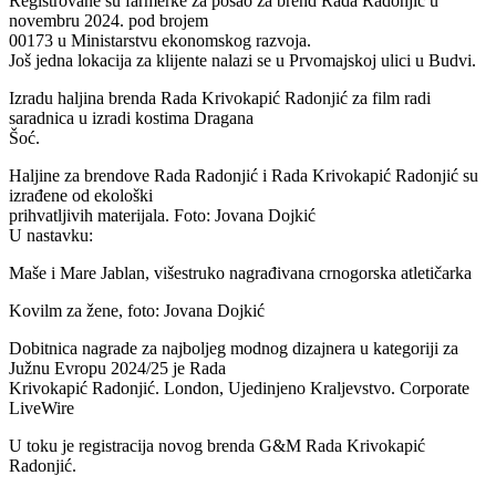
Registrovane su farmerke za posao za brend Rada Radonjic u
novembru 2024. pod brojem
00173 u Ministarstvu ekonomskog razvoja.
Još jedna lokacija za klijente nalazi se u Prvomajskoj ulici u Budvi.
Izradu haljina brenda Rada Krivokapić Radonjić za film radi
saradnica u izradi kostima Dragana
Šoć.
Haljine za brendove Rada Radonjić i Rada Krivokapić Radonjić su
izrađene od ekološki
prihvatljivih materijala. Foto: Jovana Dojkić
U nastavku:
Maše i Mare Jablan, višestruko nagrađivana crnogorska atletičarka
Kovilm za žene, foto: Jovana Dojkić
Dobitnica nagrade za najboljeg modnog dizajnera u kategoriji za
Južnu Evropu 2024/25 je Rada
Krivokapić Radonjić. London, Ujedinjeno Kraljevstvo. Corporate
LiveWire
U toku je registracija novog brenda G&M Rada Krivokapić
Radonjić.