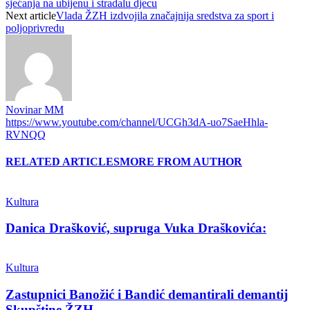
sjećanja na ubijenu i stradalu djecu
Next article
Vlada ŽZH izdvojila značajnija sredstva za sport i
poljoprivredu
Novinar MM
https://www.youtube.com/channel/UCGh3dA-uo7SaeHhla-
RVNQQ
RELATED ARTICLES
MORE FROM AUTHOR
Kultura
Danica Drašković, supruga Vuka Draškovića:
Kultura
Zastupnici Banožić i Bandić demantirali demantij
Skupštine ŽZH