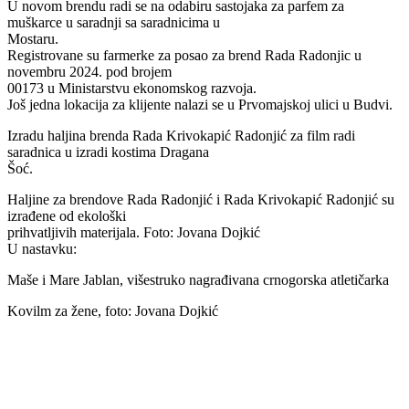
U novom brendu radi se na odabiru sastojaka za parfem za
muškarce u saradnji sa saradnicima u
Mostaru.
Registrovane su farmerke za posao za brend Rada Radonjic u
novembru 2024. pod brojem
00173 u Ministarstvu ekonomskog razvoja.
Još jedna lokacija za klijente nalazi se u Prvomajskoj ulici u Budvi.
Izradu haljina brenda Rada Krivokapić Radonjić za film radi
saradnica u izradi kostima Dragana
Šoć.
Haljine za brendove Rada Radonjić i Rada Krivokapić Radonjić su
izrađene od ekološki
prihvatljivih materijala. Foto: Jovana Dojkić
U nastavku:
Maše i Mare Jablan, višestruko nagrađivana crnogorska atletičarka
Kovilm za žene, foto: Jovana Dojkić