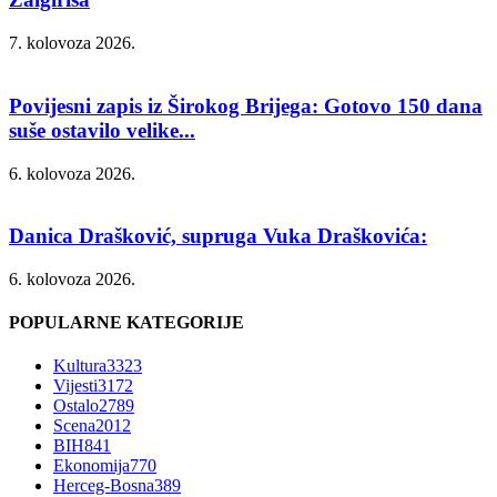
7. kolovoza 2026.
Povijesni zapis iz Širokog Brijega: Gotovo 150 dana
suše ostavilo velike...
6. kolovoza 2026.
Danica Drašković, supruga Vuka Draškovića:
6. kolovoza 2026.
POPULARNE KATEGORIJE
Kultura
3323
Vijesti
3172
Ostalo
2789
Scena
2012
BIH
841
Ekonomija
770
Herceg-Bosna
389