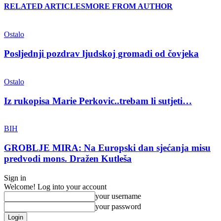
RELATED ARTICLES
MORE FROM AUTHOR
Ostalo
Posljednji pozdrav ljudskoj gromadi od čovjeka
Ostalo
Iz rukopisa Marie Perkovic..trebam li sutjeti…
BIH
GROBLJE MIRA: Na Europski dan sjećanja misu
predvodi mons. Dražen Kutleša
Sign in
Welcome! Log into your account
your username
your password