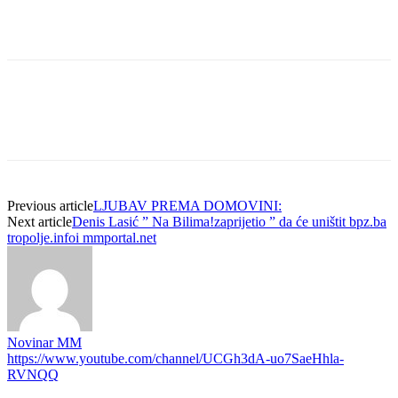
Previous article
LJUBAV PREMA DOMOVINI:
Next article
Denis Lasić ” Na Bilima!zaprijetio ” da će uništit bpz.ba
tropolje.infoi mmportal.net
Novinar MM
https://www.youtube.com/channel/UCGh3dA-uo7SaeHhla-
RVNQQ