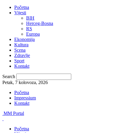
Početna
Vijesti
BIH
Herceg-Bosna
RS
Europa
Ekonomija
Kultura
Scena
Zdravlje
Sport
Kontakt
Search
Petak, 7 kolovoza, 2026
Početna
Impressium
Kontakt
MM Portal
Početna