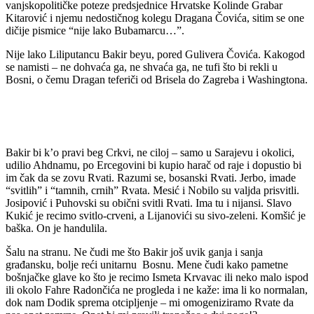
vanjskopolitičke poteze predsjednice Hrvatske Kolinde Grabar
Kitarović i njemu nedostičnog kolegu Dragana Čovića, sitim se one
dičije pismice “nije lako Bubamarcu…”.
Nije lako Liliputancu Bakir beyu, pored Gulivera Čovića. Kakogod
se namisti – ne dohvaća ga, ne shvaća ga, ne tufi što bi rekli u
Bosni, o čemu Dragan teferiči od Brisela do Zagreba i Washingtona.
Bakir bi k’o pravi beg Crkvi, ne ciloj – samo u Sarajevu i okolici,
udilio Ahdnamu, po Ercegovini bi kupio harač od raje i dopustio bi
im čak da se zovu Rvati. Razumi se, bosanski Rvati. Jerbo, imade
“svitlih” i “tamnih, crnih” Rvata. Mesić i Nobilo su valjda prisvitli.
Josipović i Puhovski su obični svitli Rvati. Ima tu i nijansi. Slavo
Kukić je recimo svitlo-crveni, a Lijanovići su sivo-zeleni. Komšić je
baška. On je handulila.
Šalu na stranu. Ne čudi me što Bakir još uvik ganja i sanja
građansku, bolje reći unitarnu Bosnu. Mene čudi kako pametne
bošnjačke glave ko što je recimo Ismeta Krvavac ili neko malo ispod
ili okolo Fahre Radončića ne progleda i ne kaže: ima li ko normalan,
dok nam Dodik sprema otcipljenje – mi omogeniziramo Rvate da