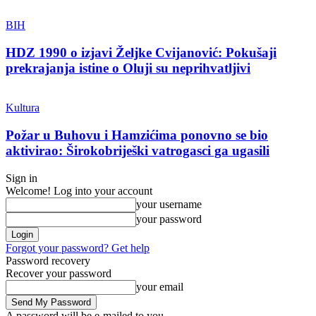
BIH
HDZ 1990 o izjavi Željke Cvijanović: Pokušaji
prekrajanja istine o Oluji su neprihvatljivi
Kultura
Požar u Buhovu i Hamzićima ponovno se bio
aktivirao: Širokobriješki vatrogasci ga ugasili
Sign in
Welcome! Log into your account
your username
your password
Forgot your password? Get help
Password recovery
Recover your password
your email
A password will be e-mailed to you.