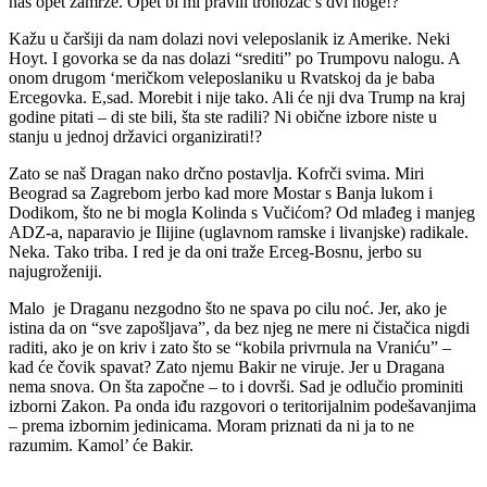
nas opet zamrze. Opet bi mi pravili tronožac s dvi noge!?
Kažu u čaršiji da nam dolazi novi veleposlanik iz Amerike. Neki
Hoyt. I govorka se da nas dolazi “srediti” po Trumpovu nalogu. A
onom drugom ‘meričkom veleposlaniku u Rvatskoj da je baba
Ercegovka. E,sad. Morebit i nije tako. Ali će nji dva Trump na kraj
godine pitati – di ste bili, šta ste radili? Ni obične izbore niste u
stanju u jednoj državici organizirati!?
Zato se naš Dragan nako drčno postavlja. Kofrči svima. Miri
Beograd sa Zagrebom jerbo kad more Mostar s Banja lukom i
Dodikom, što ne bi mogla Kolinda s Vučićom? Od mlađeg i manjeg
ADZ-a, naparavio je Ilijine (uglavnom ramske i livanjske) radikale.
Neka. Tako triba. I red je da oni traže Erceg-Bosnu, jerbo su
najugroženiji.
Malo je Draganu nezgodno što ne spava po cilu noć. Jer, ako je
istina da on “sve zapošljava”, da bez njeg ne mere ni čistačica nigdi
raditi, ako je on kriv i zato što se “kobila privrnula na Vraniću” –
kad će čovik spavat? Zato njemu Bakir ne viruje. Jer u Dragana
nema snova. On šta započne – to i dovrši. Sad je odlučio prominiti
izborni Zakon. Pa onda iđu razgovori o teritorijalnim podešavanjima
– prema izbornim jedinicama. Moram priznati da ni ja to ne
razumim. Kamol’ će Bakir.