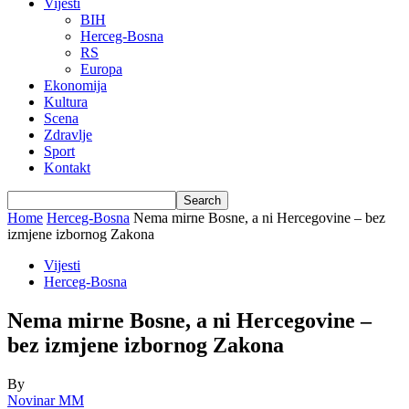
Vijesti
BIH
Herceg-Bosna
RS
Europa
Ekonomija
Kultura
Scena
Zdravlje
Sport
Kontakt
Home
Herceg-Bosna
Nema mirne Bosne, a ni Hercegovine – bez
izmjene izbornog Zakona
Vijesti
Herceg-Bosna
Nema mirne Bosne, a ni Hercegovine –
bez izmjene izbornog Zakona
By
Novinar MM