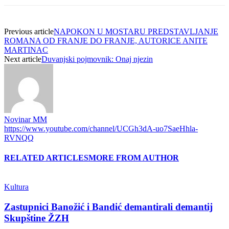
Previous article
NAPOKON U MOSTARU PREDSTAVLJANJE
ROMANA OD FRANJE DO FRANJE, AUTORICE ANITE
MARTINAC
Next article
Duvanjski pojmovnik: Onaj njezin
Novinar MM
https://www.youtube.com/channel/UCGh3dA-uo7SaeHhla-
RVNQQ
RELATED ARTICLES
MORE FROM AUTHOR
Kultura
Zastupnici Banožić i Bandić demantirali demantij
Skupštine ŽZH