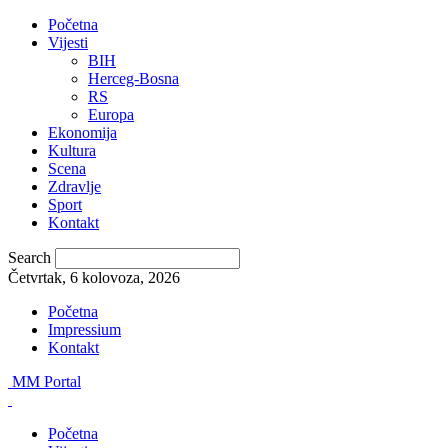
Početna
Vijesti
BIH
Herceg-Bosna
RS
Europa
Ekonomija
Kultura
Scena
Zdravlje
Sport
Kontakt
Search
Četvrtak, 6 kolovoza, 2026
Početna
Impressium
Kontakt
MM Portal
Početna