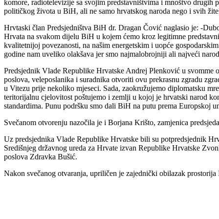
komore, radiotelevizije sa svojim predstavništvima i mnoštvo drugih p
političkog života u BiH, ali ne samo hrvatskog naroda nego i svih žite
Hrvtaski član Predsjedništva BiH dr. Dragan Čović naglasio je: -Du
Hrvata na svakom dijelu BiH u kojem ćemo kroz legitimne predstavni
kvalitetnijoj povezanosti, na našim energetskim i uopće gospodarskim p
godine nam uveliko olakšava jer smo najmalobrojniji ali najveći nar
Predsjednik Vlade Republike Hrvatske Andrej Plenković u svomme obra
poslova, veleposlanika i suradnika otvoriti ovu prekrasnu zgradu zgra
u Vitezu prije nekoliko mjeseci. Sada, zaokružujemo diplomatsku mrežu 
teritorijalnu cjelovitost poštujemo i zemlji u kojoj je hrvatski narod k
standardima. Punu podršku smo dali BiH na putu prema Europskoj unij
Svečanom otvorenju nazočila je i Borjana Krišto, zamjenica predsjedat
Uz predsjednika Vlade Republike Hrvatske bili su potpredsjednik Hrvat
Središnjeg državnog ureda za Hrvate izvan Republike Hrvatske Zvonko
poslova Zdravka Bušić.
Nakon svečanog otvaranja, upriličen je zajednički obilazak prostorija