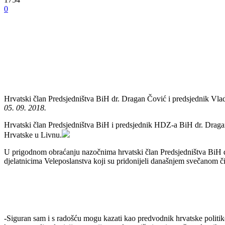
0
Hrvatski član Predsjedništva BiH dr. Dragan Čović i predsjednik Vl
05. 09. 2018.
Hrvatski član Predsjedništva BiH i predsjednik HDZ-a BiH dr. Draga
Hrvatske u Livnu.
U prigodnom obraćanju nazočnima hrvatski član Predsjedništva BiH d
djelatnicima Veleposlanstva koji su pridonijeli današnjem svečanom č
-Siguran sam i s radošću mogu kazati kao predvodnik hrvatske politike