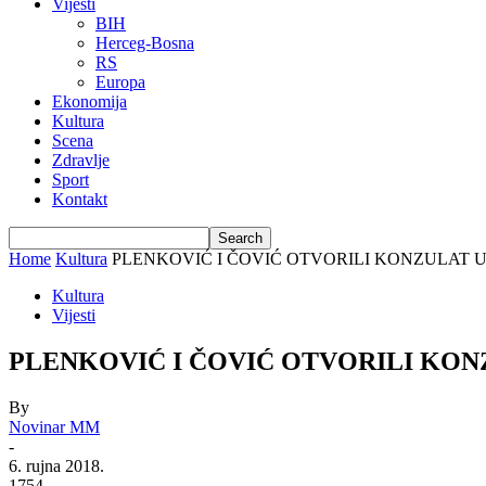
Vijesti
BIH
Herceg-Bosna
RS
Europa
Ekonomija
Kultura
Scena
Zdravlje
Sport
Kontakt
Home
Kultura
PLENKOVIĆ I ČOVIĆ OTVORILI KONZULAT U LIVNU:
Kultura
Vijesti
PLENKOVIĆ I ČOVIĆ OTVORILI KONZULAT
By
Novinar MM
-
6. rujna 2018.
1754