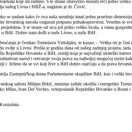
rojekata koje mi radimo. S te strane obavezno moram reći jedno veliko 
lja našeg Livna i HBŽ-a, naglasio je dr. Čović.
boko se nadam kako će ova naša suradnja imati jednu posebnu dimenzij
ke hrvatskog naroda osigurati potpunu jednakopravnost. Veselim se sv
rojektima. S te strane od srca još jedno veliko hvala, a vama gospodinu 
od u BiH. Dobro nam došli u naše Livno, u našu BiH.
ćanju je čestitao Tomislavu Vrdoljaku, te kazao: – Velika mi je čast
du ovdje u Livnu. Prošla je godina dana od našeg zadnjeg posjeta, tada 
Republike Hrvatske u BiH, zemlji koja je najvažniji strateški interes R
onstitutivan narod i ostvaruje svoja prava na najboljoj mogućoj razini ka
i i želimo da se svi koji žive u BiH dobro osjećaju a da prava hrvat
elja Zastupničkog doma Parlamentarne skupštine BiH, kao i veliki broj 
skog sabora Milijan Brkić, ministar zaštite okoliša i energetike Tomis
 Milas, Ivan Del Vechio, veleposlanik Republike Hrvatske u Bosni i He
 Konzulata.