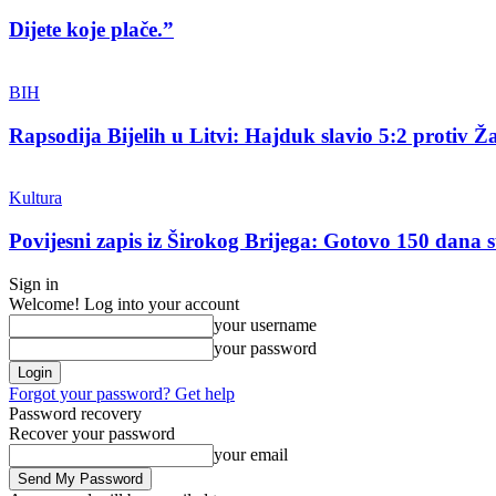
Dijete koje plače.”
BIH
Rapsodija Bijelih u Litvi: Hajduk slavio 5:2 protiv Ža
Kultura
Povijesni zapis iz Širokog Brijega: Gotovo 150 dana su
Sign in
Welcome! Log into your account
your username
your password
Forgot your password? Get help
Password recovery
Recover your password
your email