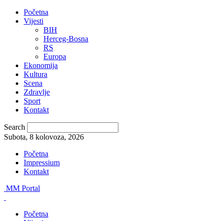
Početna
Vijesti
BIH
Herceg-Bosna
RS
Europa
Ekonomija
Kultura
Scena
Zdravlje
Sport
Kontakt
Search
Subota, 8 kolovoza, 2026
Početna
Impressium
Kontakt
MM Portal
Početna