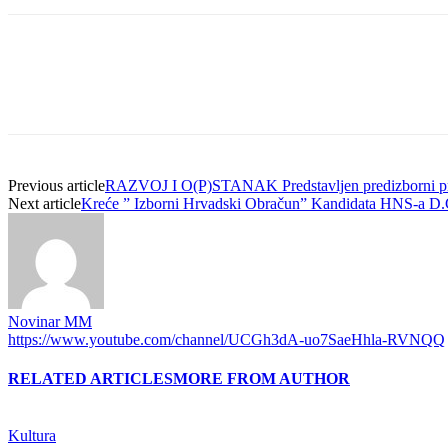
Previous article
RAZVOJ I O(P)STANAK Predstavljen predizborni 
Next article
Kreće ” Izborni Hrvadski Obračun” Kandidata HNS-a D.
Novinar MM
https://www.youtube.com/channel/UCGh3dA-uo7SaeHhla-RVNQQ
RELATED ARTICLES
MORE FROM AUTHOR
Kultura