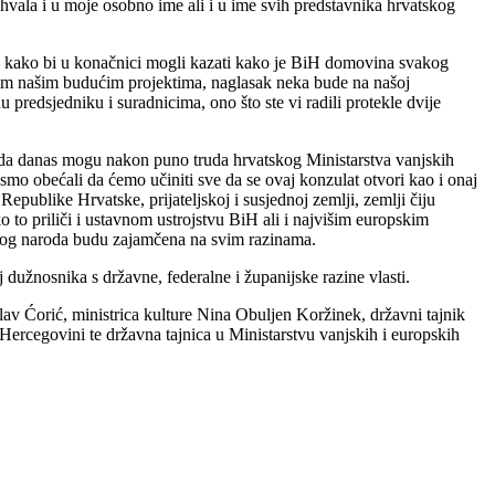
hvala i u moje osobno ime ali i u ime svih predstavnika hrvatskog
u kako bi u konačnici mogli kazati kako je BiH domovina svakog
im našim budućim projektima, naglasak neka bude na našoj
predsjedniku i suradnicima, ono što ste vi radili protekle dvije
 da danas mogu nakon puno truda hrvatskog Ministarstva vanjskih
smo obećali da ćemo učiniti sve da se ovaj konzulat otvori kao i onaj
epublike Hrvatske, prijateljskoj i susjednoj zemlji, zemlji čiju
ko to priliči i ustavnom ustrojstvu BiH ali i najvišim europskim
skog naroda budu zajamčena na svim razinama.
dužnosnika s državne, federalne i županijske razine vlasti.
lav Ćorić, ministrica kulture Nina Obuljen Koržinek, državni tajnik
rcegovini te državna tajnica u Ministarstvu vanjskih i europskih