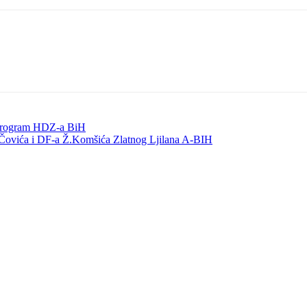
program HDZ-a BiH
Čovića i DF-a Ž.Komšića Zlatnog Ljilana A-BIH