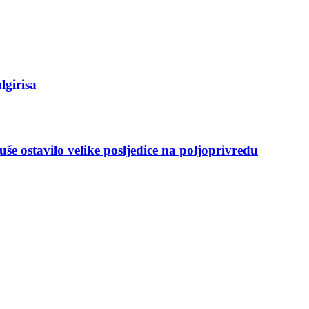
lgirisa
še ostavilo velike posljedice na poljoprivredu