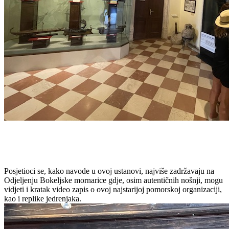
Posjetioci se, kako navode u ovoj ustanovi, najviše zadržavaju na
Odjeljenju Bokeljske mornarice gdje, osim autentičnih nošnji, mogu
vidjeti i kratak video zapis o ovoj najstarijoj pomorskoj organizaciji,
kao i replike jedrenjaka.