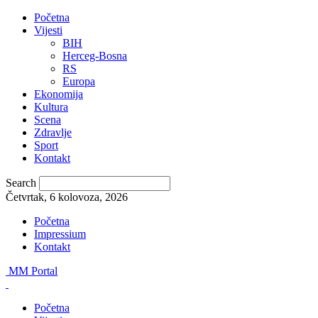
Početna
Vijesti
BIH
Herceg-Bosna
RS
Europa
Ekonomija
Kultura
Scena
Zdravlje
Sport
Kontakt
Search
Četvrtak, 6 kolovoza, 2026
Početna
Impressium
Kontakt
MM Portal
Početna