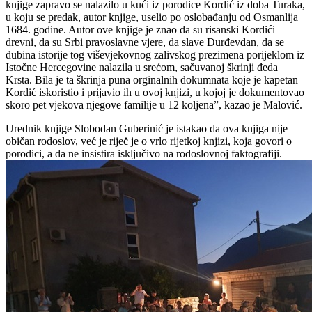
knjige zapravo se nalazilo u kući iz porodice Kordić iz doba Turaka,
u koju se predak, autor knjige, uselio po oslobađanju od Osmanlija
1684. godine. Autor ove knjige je znao da su risanski Kordići
drevni, da su Srbi pravoslavne vjere, da slave Đurđevdan, da se
dubina istorije tog viševjekovnog zalivskog prezimena porijeklom iz
Istočne Hercegovine nalazila u srećom, sačuvanoj škrinji đeda
Krsta. Bila je ta škrinja puna orginalnih dokumnata koje je kapetan
Kordić iskoristio i prijavio ih u ovoj knjizi, u kojoj je dokumentovao
skoro pet vjekova njegove familije u 12 koljena”, kazao je Malović.
Urednik knjige Slobodan Guberinić je istakao da ova knjiga nije
običan rodoslov, već je riječ je o vrlo rijetkoj knjizi, koja govori o
porodici, a da ne insistira isključivo na rodoslovnoj faktografiji.