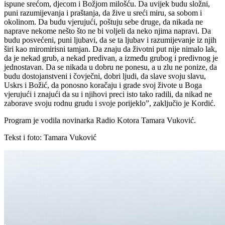
ispune srećom, djecom i Božjom milošću. Da uvijek budu složni,
puni razumijevanja i praštanja, da žive u sreći miru, sa sobom i
okolinom. Da budu vjerujući, poštuju sebe druge, da nikada ne
naprave nekome nešto što ne bi voljeli da neko njima napravi. Da
budu posvećeni, puni ljubavi, da se ta ljubav i razumijevanje iz njih
širi kao miromirisni tamjan. Da znaju da životni put nije nimalo lak,
da je nekad grub, a nekad predivan, a između grubog i predivnog je
jednostavan. Da se nikada u dobru ne ponesu, a u zlu ne ponize, da
budu dostojanstveni i čovječni, dobri ljudi, da slave svoju slavu,
Uskrs i Božić, da ponosno koračaju i grade svoj živote u Boga
vjerujući i znajući da su i njihovi preci isto tako radili, da nikad ne
zaborave svoju rodnu grudu i svoje porijeklo”, zaključio je Kordić.
Program je vodila novinarka Radio Kotora Tamara Vuković.
Tekst i foto: Tamara Vuković