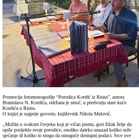
Promocija fotomonografije “Porodica Kordić iz Risna”, autora
Branislava N. Kordića, održana je sinoć, u predvorju stare kuće
Kordića u Risnu.
O knjizi je najprije govorio, književnik Nikola Malović.
,,Možda u svakom čovjeku koji je vičan pismu, gori žižak želje da
opiše porijeklo svoje porodice, onoliko daleko unazad koliko seže
sjećanje ili koliko to mogu da omoguće dostupni podaci. Srce ove