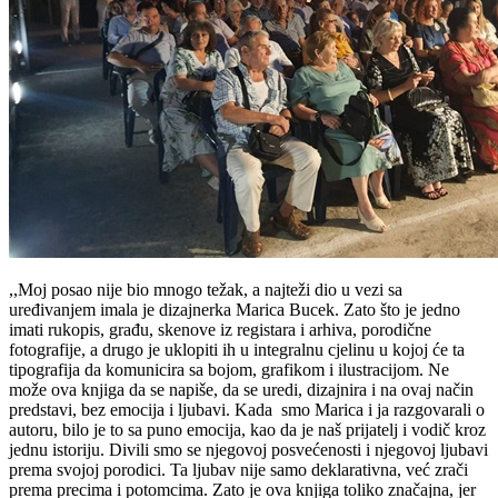
,,Moj posao nije bio mnogo težak, a najteži dio u vezi sa
uređivanjem imala je dizajnerka Marica Bucek. Zato što je jedno
imati rukopis, građu, skenove iz registara i arhiva, porodične
fotografije, a drugo je uklopiti ih u integralnu cjelinu u kojoj će ta
tipografija da komunicira sa bojom, grafikom i ilustracijom. Ne
može ova knjiga da se napiše, da se uredi, dizajnira i na ovaj način
predstavi, bez emocija i ljubavi. Kada smo Marica i ja razgovarali o
autoru, bilo je to sa puno emocija, kao da je naš prijatelj i vodič kroz
jednu istoriju. Divili smo se njegovoj posvećenosti i njegovoj ljubavi
prema svojoj porodici. Ta ljubav nije samo deklarativna, već zrači
prema precima i potomcima. Zato je ova knjiga toliko značajna, jer