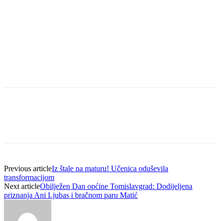
Previous article
Iz štale na maturu! Učenica oduševila
transformacijom
Next article
Obilježen Dan općine Tomislavgrad: Dodijeljena
priznanja Ani Ljubas i bračnom paru Matić