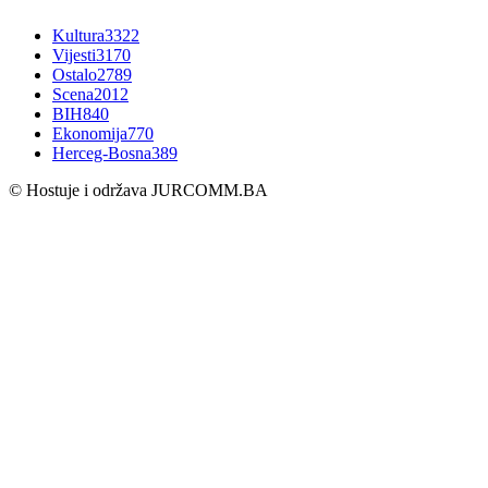
Kultura
3322
Vijesti
3170
Ostalo
2789
Scena
2012
BIH
840
Ekonomija
770
Herceg-Bosna
389
© Hostuje i održava
JURCOMM.BA