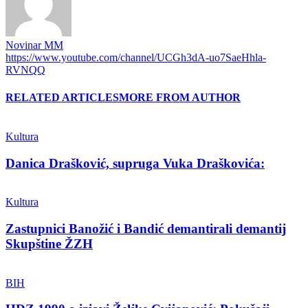
Novinar MM
https://www.youtube.com/channel/UCGh3dA-uo7SaeHhla-
RVNQQ
RELATED ARTICLES
MORE FROM AUTHOR
Kultura
Danica Drašković, supruga Vuka Draškovića:
Kultura
Zastupnici Banožić i Bandić demantirali demantij
Skupštine ŽZH
BIH