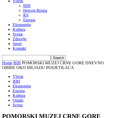
Vijesti
BIH
Herceg-Bosna
RS
Europa
Ekonomija
Kultura
Scena
Zdravlje
Sport
Kontakt
Home
BIH
POMORSKI MUZEJ CRNE GORE DNEVNO
OBIĐE OKO HILJADU POSJETILACA
Vijesti
BIH
Ekonomija
Europa
Kultura
Ostalo
Scena
POMORSKI MUZEJ CRNE GORE