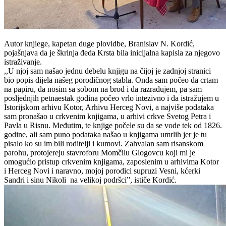
Autor knjiege, kapetan duge plovidbe, Branislav N. Kordić,
pojašnjava da je škrinja đeda Krsta bila inicijalna kapisla za njegovo
istraživanje.
,,U njoj sam našao jednu debelu knjigu na čijoj je zadnjoj stranici
bio popis dijela našeg porodičnog stabla. Onda sam počeo da crtam
na papiru, da nosim sa sobom na brod i da razrađujem, pa sam
posljednjih petnaestak godina počeo vrlo intezivno i da istražujem u
Istorijskom arhivu Kotor, Arhivu Herceg Novi, a najviše podataka
sam pronašao u crkvenim knjigama, u arhivi crkve Svetog Petra i
Pavla u Risnu. Međutim, te knjige počele su da se vode tek od 1826.
godine, ali sam puno podataka našao u knjigama umrlih jer je tu
pisalo ko su im bili roditelji i kumovi. Zahvalan sam risanskom
parohu, protojereju stavroforu Momčilu Glogovcu koji mi je
omogućio pristup crkvenim knjigama, zaposlenim u arhivima Kotor
i Herceg Novi i naravno, mojoj porodici supruzi Vesni, kćerki
Sandri i sinu Nikoli na velikoj podršci”, ističe Kordić.