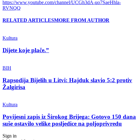
https://www.youtube.com/channel/UCGh3dA-uo7SaeHhla-
RVNQQ
RELATED ARTICLES
MORE FROM AUTHOR
Kultura
Dijete koje plače.”
BIH
Rapsodija Bijelih u Litvi: Hajduk slavio 5:2 protiv
Žalgirisa
Kultura
Povijesni zapis iz Širokog Brijega: Gotovo 150 dana
suše ostavilo velike posljedice na poljoprivredu
Sign in