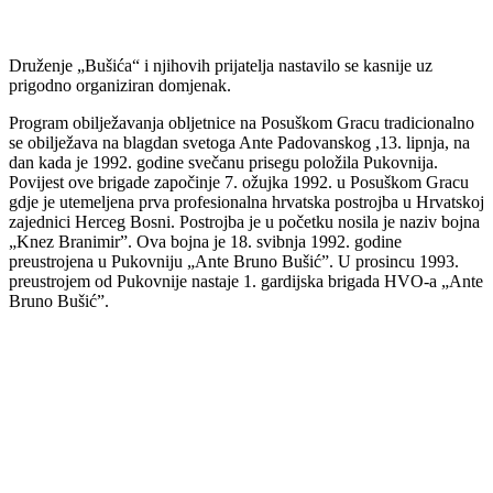
Druženje „Bušića“ i njihovih prijatelja nastavilo se kasnije uz
prigodno organiziran domjenak.
Program obilježavanja obljetnice na Posuškom Gracu tradicionalno
se obilježava na blagdan svetoga Ante Padovanskog ,13. lipnja, na
dan kada je 1992. godine svečanu prisegu položila Pukovnija.
Povijest ove brigade započinje 7. ožujka 1992. u Posuškom Gracu
gdje je utemeljena prva profesionalna hrvatska postrojba u Hrvatskoj
zajednici Herceg Bosni. Postrojba je u početku nosila je naziv bojna
„Knez Branimir”. Ova bojna je 18. svibnja 1992. godine
preustrojena u Pukovniju „Ante Bruno Bušić”. U prosincu 1993.
preustrojem od Pukovnije nastaje 1. gardijska brigada HVO-a „Ante
Bruno Bušić”.