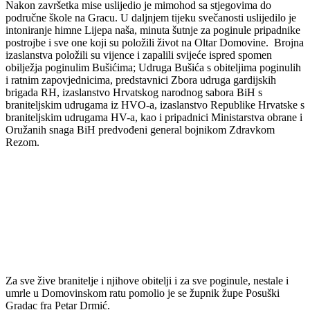
Nakon završetka mise uslijedio je mimohod sa stjegovima do
područne škole na Gracu. U daljnjem tijeku svečanosti uslijedilo je
intoniranje himne Lijepa naša, minuta šutnje za poginule pripadnike
postrojbe i sve one koji su položili život na Oltar Domovine. Brojna
izaslanstva položili su vijence i zapalili svijeće ispred spomen
obilježja poginulim Bušićima; Udruga Bušića s obiteljima poginulih
i ratnim zapovjednicima, predstavnici Zbora udruga gardijskih
brigada RH, izaslanstvo Hrvatskog narodnog sabora BiH s
braniteljskim udrugama iz HVO-a, izaslanstvo Republike Hrvatske s
braniteljskim udrugama HV-a, kao i pripadnici Ministarstva obrane i
Oružanih snaga BiH predvođeni general bojnikom Zdravkom
Rezom.
Za sve žive branitelje i njihove obitelji i za sve poginule, nestale i
umrle u Domovinskom ratu pomolio je se župnik župe Posuški
Gradac fra Petar Drmić.