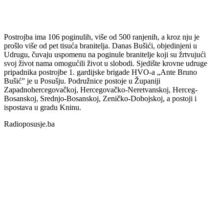
Postrojba ima 106 poginulih, više od 500 ranjenih, a kroz nju je
prošlo više od pet tisuća branitelja. Danas Bušići, objedinjeni u
Udrugu, čuvaju uspomenu na poginule branitelje koji su žrtvujući
svoj život nama omogućili život u slobodi. Sjedište krovne udruge
pripadnika postrojbe 1. gardijske brigade HVO-a „Ante Bruno
Bušić” je u Posušju. Podružnice postoje u Županiji
Zapadnohercegovačkoj, Hercegovačko-Neretvanskoj, Herceg-
Bosanskoj, Srednjo-Bosanskoj, Zeničko-Dobojskoj, a postoji i
ispostava u gradu Kninu.
Radioposusje.ba