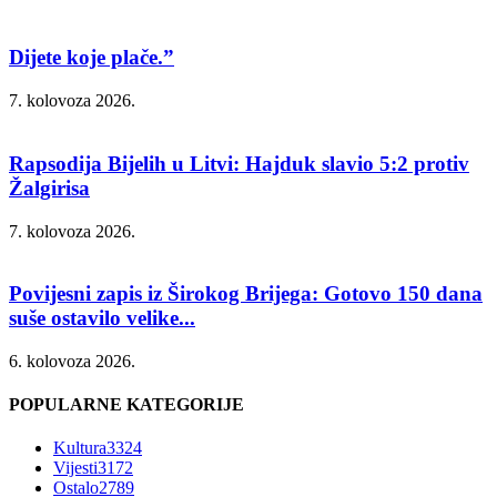
Dijete koje plače.”
7. kolovoza 2026.
Rapsodija Bijelih u Litvi: Hajduk slavio 5:2 protiv
Žalgirisa
7. kolovoza 2026.
Povijesni zapis iz Širokog Brijega: Gotovo 150 dana
suše ostavilo velike...
6. kolovoza 2026.
POPULARNE KATEGORIJE
Kultura
3324
Vijesti
3172
Ostalo
2789