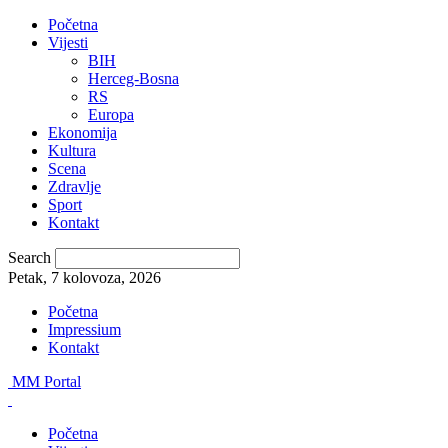
Početna
Vijesti
BIH
Herceg-Bosna
RS
Europa
Ekonomija
Kultura
Scena
Zdravlje
Sport
Kontakt
Search
Petak, 7 kolovoza, 2026
Početna
Impressium
Kontakt
MM Portal
Početna