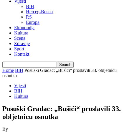
Vijesti
BIH
Herceg-Bosna
RS
Europa
Ekonomija
Kultura
Scena
Zdravlje
Sport
Kontakt
Home
BIH
Posuški Gradac: „Bušići“ proslavili 33. obljetnicu
osnutka
Vijesti
BIH
Kultura
Posuški Gradac: „Bušići“ proslavili 33.
obljetnicu osnutka
By