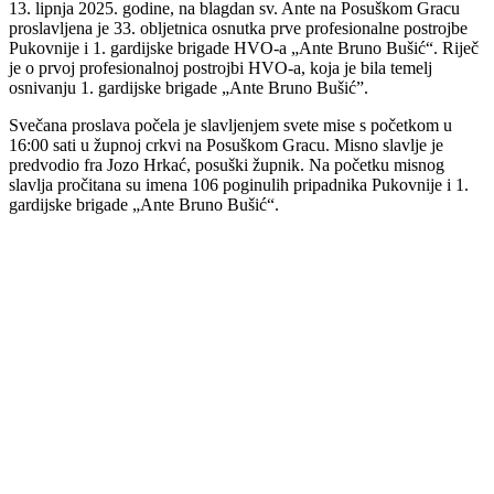
13. lipnja 2025. godine, na blagdan sv. Ante na Posuškom Gracu
proslavljena je 33. obljetnica osnutka prve profesionalne postrojbe
Pukovnije i 1. gardijske brigade HVO-a „Ante Bruno Bušić“. Riječ
je o prvoj profesionalnoj postrojbi HVO-a, koja je bila temelj
osnivanju 1. gardijske brigade „Ante Bruno Bušić”.
Svečana proslava počela je slavljenjem svete mise s početkom u
16:00 sati u župnoj crkvi na Posuškom Gracu. Misno slavlje je
predvodio fra Jozo Hrkać, posuški župnik. Na početku misnog
slavlja pročitana su imena 106 poginulih pripadnika Pukovnije i 1.
gardijske brigade „Ante Bruno Bušić“.