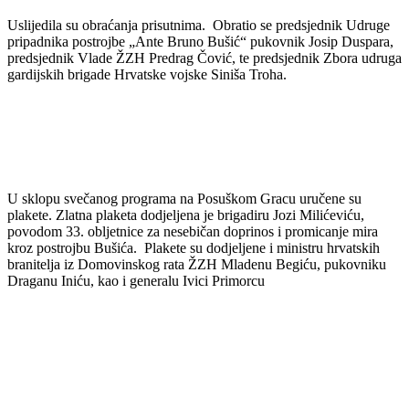
Uslijedila su obraćanja prisutnima. Obratio se predsjednik Udruge
pripadnika postrojbe „Ante Bruno Bušić“ pukovnik Josip Duspara,
predsjednik Vlade ŽZH Predrag Čović, te predsjednik Zbora udruga
gardijskih brigade Hrvatske vojske Siniša Troha.
U sklopu svečanog programa na Posuškom Gracu uručene su
plakete. Zlatna plaketa dodjeljena je brigadiru Jozi Milićeviću,
povodom 33. obljetnice za nesebičan doprinos i promicanje mira
kroz postrojbu Bušića. Plakete su dodjeljene i ministru hrvatskih
branitelja iz Domovinskog rata ŽZH Mladenu Begiću, pukovniku
Draganu Iniću, kao i generalu Ivici Primorcu