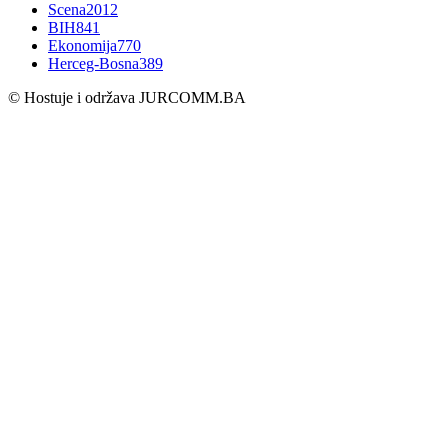
Scena
2012
BIH
841
Ekonomija
770
Herceg-Bosna
389
© Hostuje i održava
JURCOMM.BA