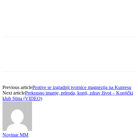
Previous article
Protive se izgradnji tvornice magnezija na Kupresu
Next article
Prekrasno imanje, priroda, konji, zdrav život – Konjički
klub Stina (VIDEO)
Novinar MM