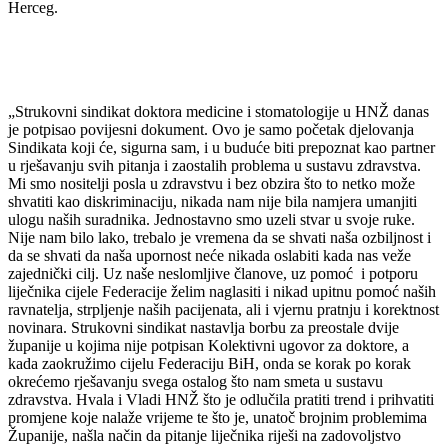
Herceg.
„Strukovni sindikat doktora medicine i stomatologije u HNŽ danas
je potpisao povijesni dokument. Ovo je samo početak djelovanja
Sindikata koji će, sigurna sam, i u buduće biti prepoznat kao partner
u rješavanju svih pitanja i zaostalih problema u sustavu zdravstva.
Mi smo nositelji posla u zdravstvu i bez obzira što to netko može
shvatiti kao diskriminaciju, nikada nam nije bila namjera umanjiti
ulogu naših suradnika. Jednostavno smo uzeli stvar u svoje ruke.
Nije nam bilo lako, trebalo je vremena da se shvati naša ozbiljnost i
da se shvati da naša upornost neće nikada oslabiti kada nas veže
zajednički cilj. Uz naše neslomljive članove, uz pomoć i potporu
liječnika cijele Federacije želim naglasiti i nikad upitnu pomoć naših
ravnatelja, strpljenje naših pacijenata, ali i vjernu pratnju i korektnost
novinara. Strukovni sindikat nastavlja borbu za preostale dvije
županije u kojima nije potpisan Kolektivni ugovor za doktore, a
kada zaokružimo cijelu Federaciju BiH, onda se korak po korak
okrećemo rješavanju svega ostalog što nam smeta u sustavu
zdravstva. Hvala i Vladi HNŽ što je odlučila pratiti trend i prihvatiti
promjene koje nalaže vrijeme te što je, unatoč brojnim problemima
Županije, našla način da pitanje liječnika riješi na zadovoljstvo