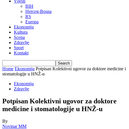
Vijesti
BIH
Herceg-Bosna
RS
Europa
Ekonomija
Kultura
Scena
Zdravlje
Sport
Kontakt
Home
Ekonomija
Potpisan Kolektivni ugovor za doktore medicine i
stomatologije u HNŽ-u
Ekonomija
Zdravlje
Potpisan Kolektivni ugovor za doktore
medicine i stomatologije u HNŽ-u
By
Novinar MM