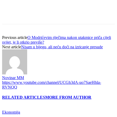
Previous article
O Modrićevim riječima nakon utakmice priča cijeli
svijet, je li otkrio previše?
Next article
Nisam u bijegu, ali neću doći na izricanje presude
Novinar MM
https://www.youtube.com/channel/UCGh3dA-uo7SaeHhla-
RVNQQ
RELATED ARTICLES
MORE FROM AUTHOR
Ekonomija