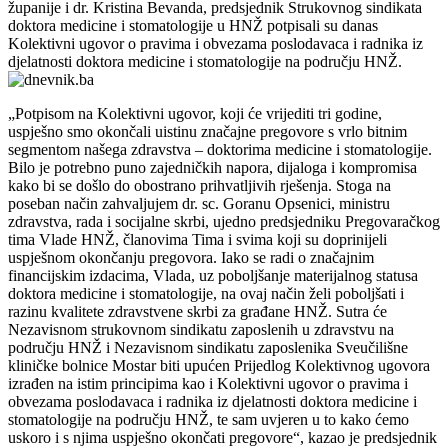
županije i dr. Kristina Bevanda, predsjednik Strukovnog sindikata
doktora medicine i stomatologije u HNŽ potpisali su danas
Kolektivni ugovor o pravima i obvezama poslodavaca i radnika iz
djelatnosti doktora medicine i stomatologije na području HNŽ.
„Potpisom na Kolektivni ugovor, koji će vrijediti tri godine,
uspješno smo okončali uistinu značajne pregovore s vrlo bitnim
segmentom našega zdravstva – doktorima medicine i stomatologije.
Bilo je potrebno puno zajedničkih napora, dijaloga i kompromisa
kako bi se došlo do obostrano prihvatljivih rješenja. Stoga na
poseban način zahvaljujem dr. sc. Goranu Opsenici, ministru
zdravstva, rada i socijalne skrbi, ujedno predsjedniku Pregovaračkog
tima Vlade HNŽ, članovima Tima i svima koji su doprinijeli
uspješnom okončanju pregovora. Iako se radi o značajnim
financijskim izdacima, Vlada, uz poboljšanje materijalnog statusa
doktora medicine i stomatologije, na ovaj način želi poboljšati i
razinu kvalitete zdravstvene skrbi za građane HNŽ. Sutra će
Nezavisnom strukovnom sindikatu zaposlenih u zdravstvu na
području HNŽ i Nezavisnom sindikatu zaposlenika Sveučilišne
kliničke bolnice Mostar biti upućen Prijedlog Kolektivnog ugovora
izrađen na istim principima kao i Kolektivni ugovor o pravima i
obvezama poslodavaca i radnika iz djelatnosti doktora medicine i
stomatologije na području HNŽ, te sam uvjeren u to kako ćemo
uskoro i s njima uspješno okončati pregovore“, kazao je predsjednik