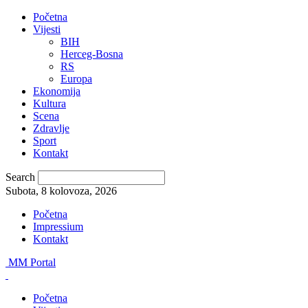
Početna
Vijesti
BIH
Herceg-Bosna
RS
Europa
Ekonomija
Kultura
Scena
Zdravlje
Sport
Kontakt
Search
Subota, 8 kolovoza, 2026
Početna
Impressium
Kontakt
MM Portal
Početna