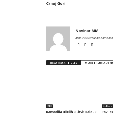
Crnoj Gori
Novinar MM
https://www.youtube.com/c
RELATED ARTICLES
MORE FROM AUTH
BIH
Kultura
Rapsodija Bijelih u Litvi: Hajduk
Povijes