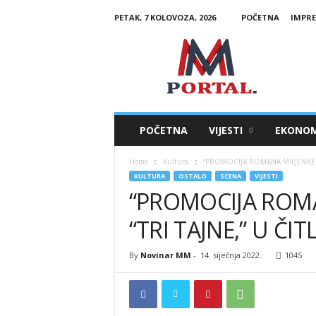
PETAK, 7 KOLOVOZA, 2026
POČETNA
IMPR
M
M
P
o
r
t
a
POČETNA
VIJESTI
EKONOM
l
Home
Kultura
“PROMOCIJA ROMANA MILJENKE K
KULTURA
OSTALO
SCENA
VIJESTI
“PROMOCIJA ROM
“TRI TAJNE,” U ČI
By
Novinar MM
-
14. siječnja 2022.
1045