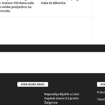
a: Gotovo 150 dana suše
Vuka Draškovića:
o velike posljedice na
rivredu
EVEN MORE NEWS
PO
Kultu
Rapsodija Bijelih u Litvi:
Hajduk slavio 5:2 protiv
Vijest
Žalgirisa