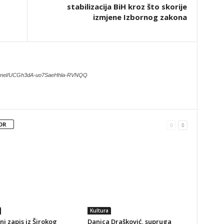
stabilizacija BiH kroz što skorije
izmjene Izbornog zakona
hannel/UCGh3dA-uo7SaeHhla-RVNQQ
OR
Kultura
ni zapis iz Širokog
Danica Drašković, supruga