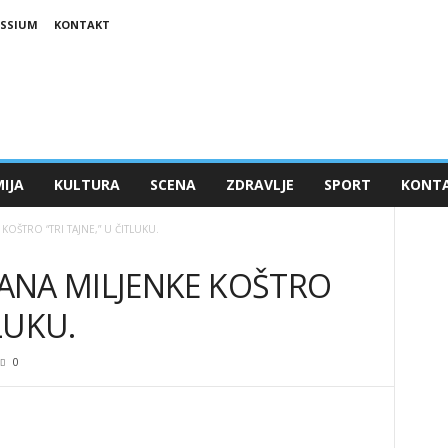
ESSIUM
KONTAKT
IJA
KULTURA
SCENA
ZDRAVLJE
SPORT
KONT
OŠTRO “TRI TAJNE,” U ČITLUKU.
ANA MILJENKE KOŠTRO
TLUKU.
0