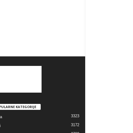
PULARNE KATEGORIJE
3323
ra
3172
i