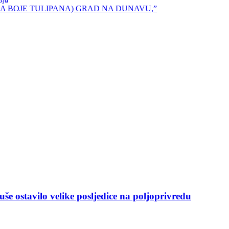
mana KIŠA BOJE TULIPANA) GRAD NA DUNAVU,”
še ostavilo velike posljedice na poljoprivredu