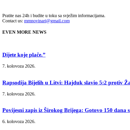
Pratite nas 24h i budite u toku sa svježim informacijama.
Contact us:
mmnovinari@gmail.com
EVEN MORE NEWS
Dijete koje plače.”
7. kolovoza 2026.
Rapsodija Bijelih u Litvi: Hajduk slavio 5:2 protiv Ža
7. kolovoza 2026.
Povijesni zapis iz Širokog Brijega: Gotovo 150 dana su
6. kolovoza 2026.