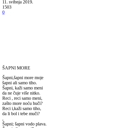
11. svibnja 2019.
1503
0
ŠAPNI MORE
Šapni,šapni more moje
šapni ali samo tiho.
Šapni, kaži samo meni
da ne čuje više nitko.
Reci , reci samo meni,
zašto more noću huči?
Reci i,kaži samo tiho,
da li bol i tebe muči?
,
Šapni; šapni vodo plava.