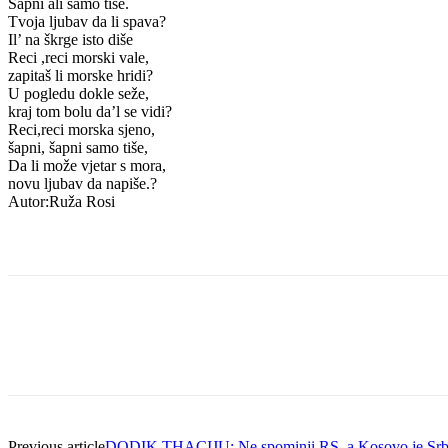
Šapni ali samo tiše.
Tvoja ljubav da li spava?
Il’ na škrge isto diše
Reci ,reci morski vale,
zapitaš li morske hridi?
U pogledu dokle seže,
kraj tom bolu da’l se vidi?
Reci,reci morska sjeno,
šapni, šapni samo tiše,
Da li može vjetar s mora,
novu ljubav da napiše.?
Autor:Ruža Rosi
Previous article
DODIK THACIJU: Ne spominji RS, a Kosovo je Srb