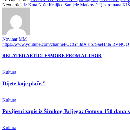
Next article
Iz Kuta Naše Kraljice Sanijele Matković “( iz ro
Novinar MM
https://www.youtube.com/channel/UCGh3dA-uo7SaeHhla-RVNQQ
RELATED ARTICLES
MORE FROM AUTHOR
Kultura
Dijete koje plače.”
Kultura
Povijesni zapis iz Širokog Brijega: Gotovo 150 dana su
Kultura