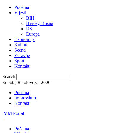
Početna
Vijesti
BIH
Herceg-Bosna
RS
Europa
Ekonomija
Kultura
Scena
Zdravlje
Sport
Kontakt
Search
Subota, 8 kolovoza, 2026
Početna
Impressium
Kontakt
MM Portal
Početna