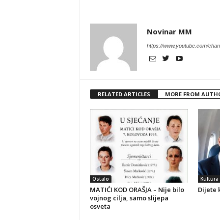
Novinar MM
https://www.youtube.com/c
RELATED ARTICLES
MORE FROM AUTH
Ostalo
Kultura
MATIĆI KOD ORAŠJA – Nije bilo
Dijete 
vojnog cilja, samo slijepa
osveta