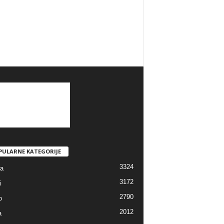
PULARNE KATEGORIJE
3324
ra
3172
i
2790
o
2012
a