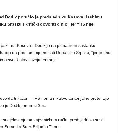
rad Dodik poručio je predsjedniku Kosova Hashimu
 Srpsku i kritički govoriti o njoj, jer “RS nije
Srpsku na Kosovu”, Dodik je na plenarnom sastanku
haçiju da prestane spominjati Republiku Srpsku, “jer je ona
a svoj Ustav i svoju teritoriju”.
, evo da ti kažem – RS nema nikakve teritorijalne pretenzije
ao je Dodik, prenosi Srna.
er sudjelovanje na zajedničkom ručku predsjednika šest
a Summita Brdo-Brijuni u Tirani.