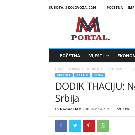
SUBOTA, 8 KOLOVOZA, 2026
POČETNA
IMP
M
M
P
o
r
t
a
POČETNA
VIJESTI
EKONOM
l
Home
Kultura
DODIK THACIJU: Ne spominji RS, a 
KULTURA
OSTALO
SCENA
DODIK THACIJU: Ne
Srbija
By
Novinar MM
-
10. svibnja 2019.
1196