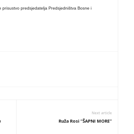
e prisustvo predsjedatelja Predsjedništva Bosne i
Next article
e
Ruža Rosi “ŠAPNI MORE”