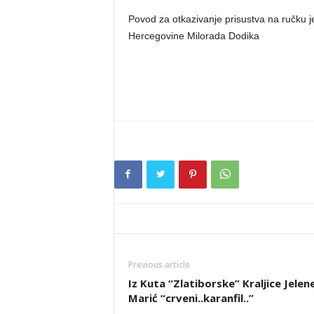
Povod za otkazivanje prisustva na ručku j
Hercegovine Milorada Dodika
Previous article
Iz Kuta “Zlatiborske” Kraljice Jelen
Marić “crveni..karanfil..”