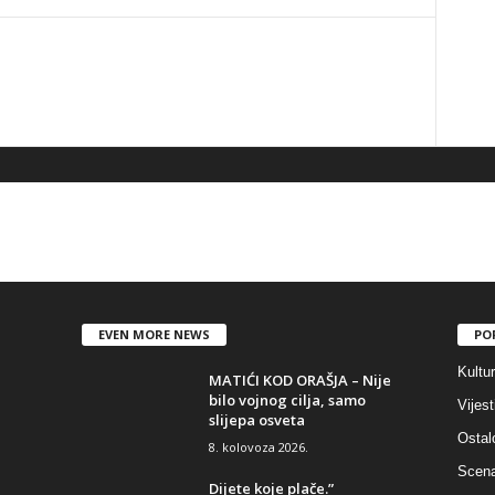
EVEN MORE NEWS
PO
Kultu
MATIĆI KOD ORAŠJA – Nije
bilo vojnog cilja, samo
Vijest
slijepa osveta
Ostal
8. kolovoza 2026.
Scen
Dijete koje plače.”