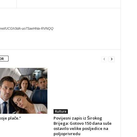
hannel/UCGh3dA-uo7SaeHhla-RVNQQ
OR
Kultura
koje plače.”
Povijesni zapis iz Širokog
Brijega: Gotovo 150 dana suše
ostavilo velike posljedice na
poljoprivredu