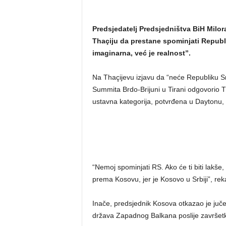
Predsjedatelj Predsjedništva BiH Milo
Thaçiju da prestane spominjati Republiku
imaginarna, već je realnost”.
Na Thaçijevu izjavu da “neće Republiku 
Summita Brdo-Brijuni u Tirani odgovorio T
ustavna kategorija, potvrđena u Daytonu, im
“Nemoj spominjati RS. Ako će ti biti lakše
prema Kosovu, jer je Kosovo u Srbiji”, rek
Inače, predsjednik Kosova otkazao je juč
država Zapadnog Balkana poslije završetk